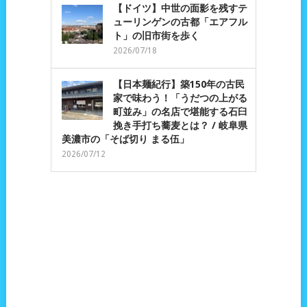
【ドイツ】中世の面影を残すテ
ューリンゲンの古都「エアフル
ト」の旧市街を歩く
2026/07/18
【日本麺紀行】築150年の古民
家で味わう！「うだつの上がる
町並み」の名店で堪能する石臼
挽き手打ち蕎麦とは？ / 岐阜県
美濃市の「そば切り まる伍」
2026/07/12