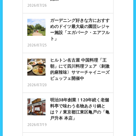
2026/07/26
ガーデニング好きな方におすす
めのドイツ最大級の園芸レジャ
ー施設「エガパーク・エアフル
ト」
2026/07/25
ヒルトン名古屋 中国料理「王
朝」にて四川料理フェア〈刺激
的麻辣味〉サマーチャイニーズ
ビュッフェ開催中
2026/07/20
明治38年創業！120年続く老舗
料亭で味わう名物あさり鍋と
は？ / 東京都江東区亀戸の「亀
戸升本 本店」
2026/07/19