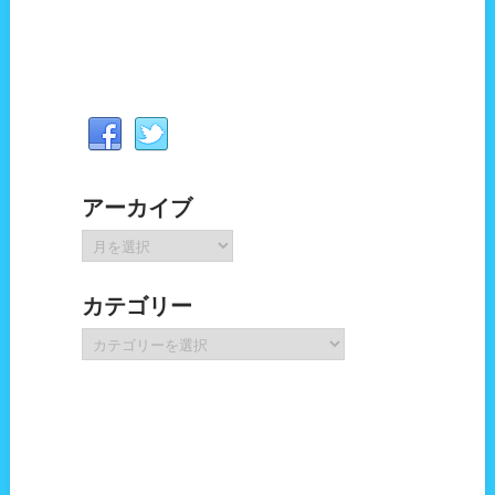
アーカイブ
ア
ー
カ
カテゴリー
イ
ブ
カ
テ
ゴ
リ
ー