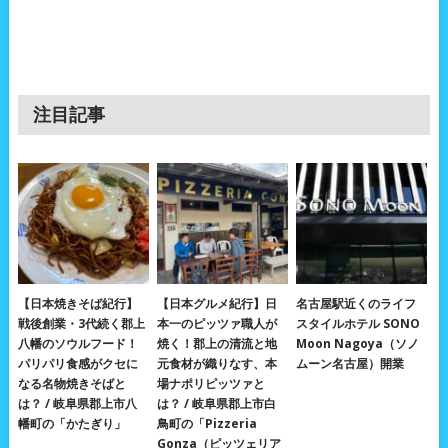
注目記事
【日本焼きそば紀行】
【日本グルメ紀行】日
名古屋駅近くのライフ
戦後創業・3代続く郡上
本一のピッツァ職人が
スタイルホテル SONO
八幡のソウルフード！
焼く！郡上の清流と地
Moon Nagoya（ソノ
パリパリ食感がクセに
元食材が織りなす、本
ムーン名古屋）開業
なる名物焼きそばと
場ナポリピッツァと
は？ / 岐阜県郡上市八
は？ / 岐阜県郡上市白
幡町の「かたぎり」
鳥町の「Pizzeria
Gonza（ピッツェリア