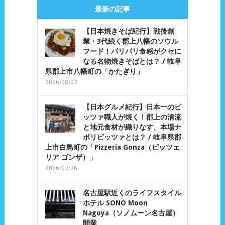
最新の記事
【日本焼きそば紀行】戦後創
業・3代続く郡上八幡のソウル
フード！パリパリ食感がクセに
なる名物焼きそばとは？ / 岐阜
県郡上市八幡町の「かたぎり」
2026/08/02
【日本グルメ紀行】日本一のピ
ッツァ職人が焼く！郡上の清流
と地元食材が織りなす、本場ナ
ポリピッツァとは？ / 岐阜県郡
上市白鳥町の「Pizzeria Gonza（ピッツェ
リア ゴンザ）」
2026/07/26
名古屋駅近くのライフスタイル
ホテル SONO Moon
Nagoya（ソノムーン名古屋）
開業