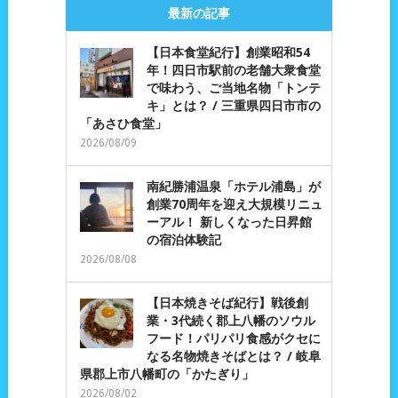
最新の記事
【日本食堂紀行】創業昭和54
年！四日市駅前の老舗大衆食堂
で味わう、ご当地名物「トンテ
キ」とは？ / 三重県四日市市の
「あさひ食堂」
2026/08/09
南紀勝浦温泉「ホテル浦島」が
創業70周年を迎え大規模リニュ
ーアル！ 新しくなった日昇館
の宿泊体験記
2026/08/08
【日本焼きそば紀行】戦後創
業・3代続く郡上八幡のソウル
フード！パリパリ食感がクセに
なる名物焼きそばとは？ / 岐阜
県郡上市八幡町の「かたぎり」
2026/08/02