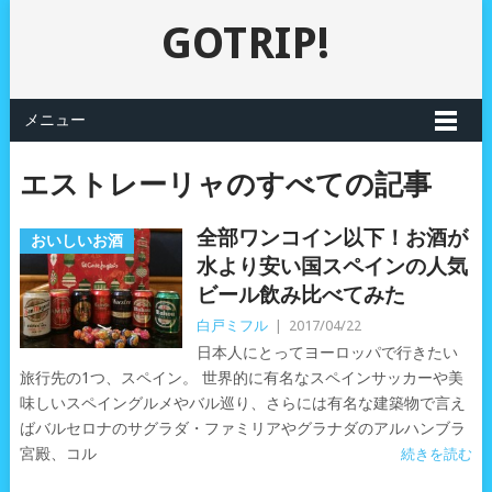
GOTRIP!
メニュー
エストレーリャのすべての記事
全部ワンコイン以下！お酒が
おいしいお酒
水より安い国スペインの人気
ビール飲み比べてみた
白戸ミフル
|
2017/04/22
日本人にとってヨーロッパで行きたい
旅行先の1つ、スペイン。 世界的に有名なスペインサッカーや美
味しいスペイングルメやバル巡り、さらには有名な建築物で言え
ばバルセロナのサグラダ・ファミリアやグラナダのアルハンブラ
宮殿、コル
続きを読む