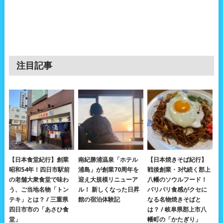
注目記事
【日本食堂紀行】創業
南紀勝浦温泉「ホテル
【日本焼きそば紀行】
昭和54年！四日市駅前
浦島」が創業70周年を
戦後創業・3代続く郡上
の老舗大衆食堂で味わ
迎え大規模リニューア
八幡のソウルフード！
う、ご当地名物「トン
ル！ 新しくなった日昇
パリパリ食感がクセに
テキ」とは？ / 三重県
館の宿泊体験記
なる名物焼きそばと
四日市市の「あさひ食
は？ / 岐阜県郡上市八
堂」
幡町の「かたぎり」