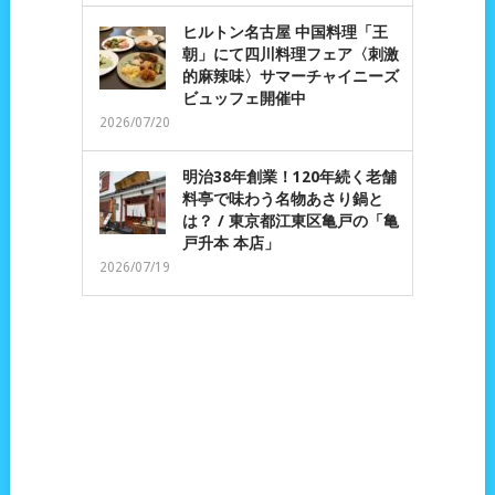
ヒルトン名古屋 中国料理「王
朝」にて四川料理フェア〈刺激
的麻辣味〉サマーチャイニーズ
ビュッフェ開催中
2026/07/20
明治38年創業！120年続く老舗
料亭で味わう名物あさり鍋と
は？ / 東京都江東区亀戸の「亀
戸升本 本店」
2026/07/19