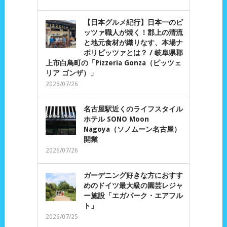
【日本グルメ紀行】日本一のピ
ッツァ職人が焼く！郡上の清流
と地元食材が織りなす、本場ナ
ポリピッツァとは？ / 岐阜県郡
上市白鳥町の「Pizzeria Gonza（ピッツェ
リア ゴンザ）」
2026/07/26
名古屋駅近くのライフスタイル
ホテル SONO Moon
Nagoya（ソノムーン名古屋）
開業
2026/07/26
ガーデニング好きな方におすす
めのドイツ最大級の園芸レジャ
ー施設「エガパーク・エアフル
ト」
2026/07/25