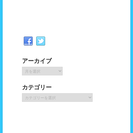
アーカイブ
ア
ー
カ
カテゴリー
イ
ブ
カ
テ
ゴ
リ
ー