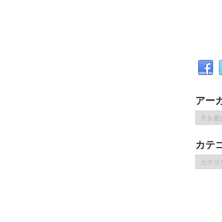
アー
ア
ー
カ
カテ
イ
ブ
カ
テ
ゴ
リ
ー