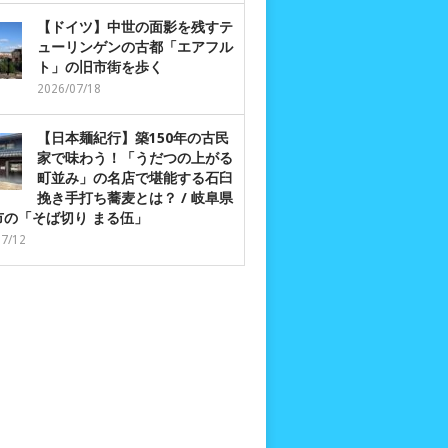
【ドイツ】中世の面影を残すテ
ューリンゲンの古都「エアフル
ト」の旧市街を歩く
2026/07/18
【日本麺紀行】築150年の古民
家で味わう！「うだつの上がる
町並み」の名店で堪能する石臼
挽き手打ち蕎麦とは？ / 岐阜県
市の「そば切り まる伍」
07/12