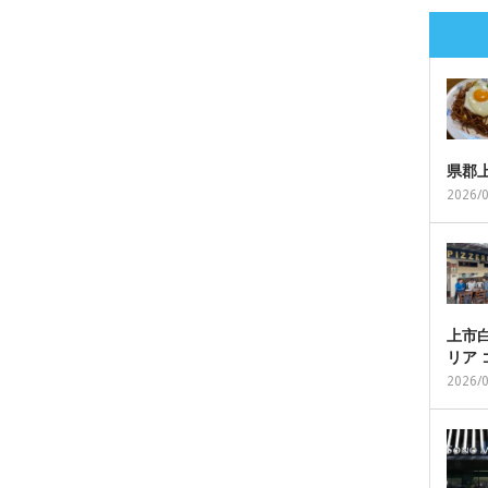
県郡
2026/
上市白
リア
2026/