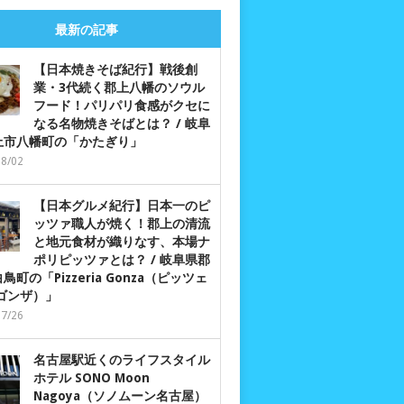
最新の記事
【日本焼きそば紀行】戦後創
業・3代続く郡上八幡のソウル
フード！パリパリ食感がクセに
なる名物焼きそばとは？ / 岐阜
上市八幡町の「かたぎり」
08/02
【日本グルメ紀行】日本一のピ
ッツァ職人が焼く！郡上の清流
と地元食材が織りなす、本場ナ
ポリピッツァとは？ / 岐阜県郡
鳥町の「Pizzeria Gonza（ピッツェ
 ゴンザ）」
07/26
名古屋駅近くのライフスタイル
ホテル SONO Moon
Nagoya（ソノムーン名古屋）