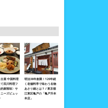
古屋 中国料理
明治38年創業！120年続
にて四川料理フ
く老舗料亭で味わう名物
激的麻辣味〉サ
あさり鍋とは？ / 東京都
イニーズビュッ
江東区亀戸の「亀戸升本
中
本店」