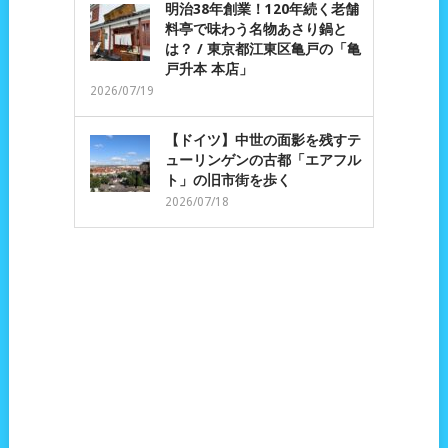
明治38年創業！120年続く老舗
料亭で味わう名物あさり鍋と
は？ / 東京都江東区亀戸の「亀
戸升本 本店」
2026/07/19
【ドイツ】中世の面影を残すテ
ューリンゲンの古都「エアフル
ト」の旧市街を歩く
2026/07/18