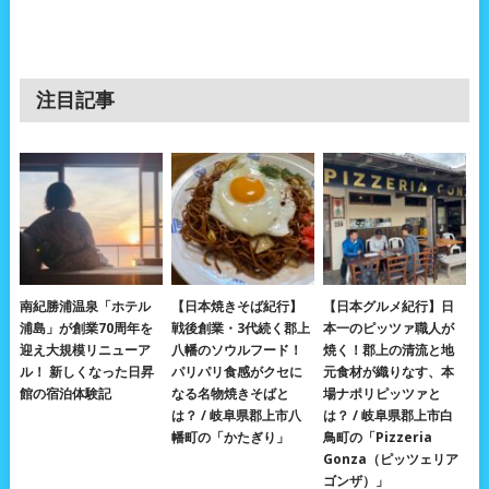
注目記事
南紀勝浦温泉「ホテル
【日本焼きそば紀行】
【日本グルメ紀行】日
浦島」が創業70周年を
戦後創業・3代続く郡上
本一のピッツァ職人が
迎え大規模リニューア
八幡のソウルフード！
焼く！郡上の清流と地
ル！ 新しくなった日昇
パリパリ食感がクセに
元食材が織りなす、本
館の宿泊体験記
なる名物焼きそばと
場ナポリピッツァと
は？ / 岐阜県郡上市八
は？ / 岐阜県郡上市白
幡町の「かたぎり」
鳥町の「Pizzeria
Gonza（ピッツェリア
ゴンザ）」