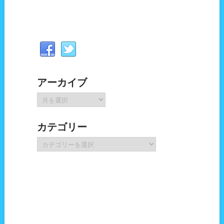
アーカイブ
ア
ー
カ
カテゴリー
イ
ブ
カ
テ
ゴ
リ
ー