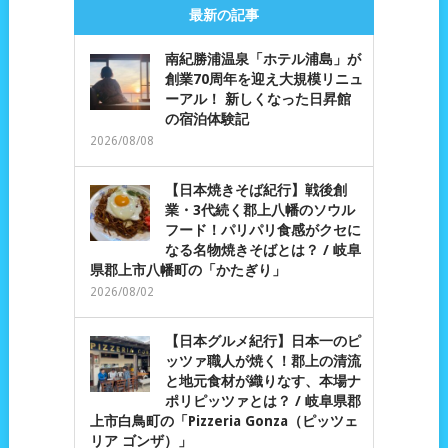
最新の記事
南紀勝浦温泉「ホテル浦島」が
創業70周年を迎え大規模リニュ
ーアル！ 新しくなった日昇館
の宿泊体験記
2026/08/08
【日本焼きそば紀行】戦後創
業・3代続く郡上八幡のソウル
フード！パリパリ食感がクセに
なる名物焼きそばとは？ / 岐阜
県郡上市八幡町の「かたぎり」
2026/08/02
【日本グルメ紀行】日本一のピ
ッツァ職人が焼く！郡上の清流
と地元食材が織りなす、本場ナ
ポリピッツァとは？ / 岐阜県郡
上市白鳥町の「Pizzeria Gonza（ピッツェ
リア ゴンザ）」