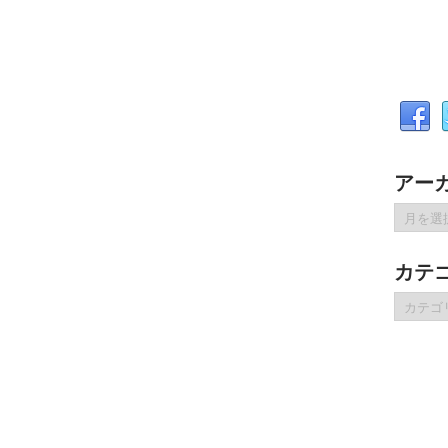
アー
ア
ー
カ
カテ
イ
ブ
カ
テ
ゴ
リ
ー