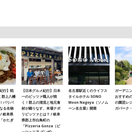
紀行】戦
【日本グルメ紀行】日本
名古屋駅近くのライフス
ガーデニ
く郡上八幡
一のピッツァ職人が焼
タイルホテル SONO
おすすめ
！パリパ
く！郡上の清流と地元食
Moon Nagoya（ソノム
の園芸レ
なる名物
材が織りなす、本場ナポ
ーン名古屋）開業
ガパーク
/ 岐阜県
リピッツァとは？ / 岐阜
「かたぎ
県郡上市白鳥町の
「Pizzeria Gonza（ピ
ッツェリア ゴンザ）」