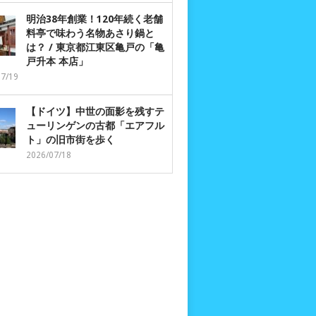
明治38年創業！120年続く老舗
料亭で味わう名物あさり鍋と
は？ / 東京都江東区亀戸の「亀
戸升本 本店」
07/19
【ドイツ】中世の面影を残すテ
ューリンゲンの古都「エアフル
ト」の旧市街を歩く
2026/07/18