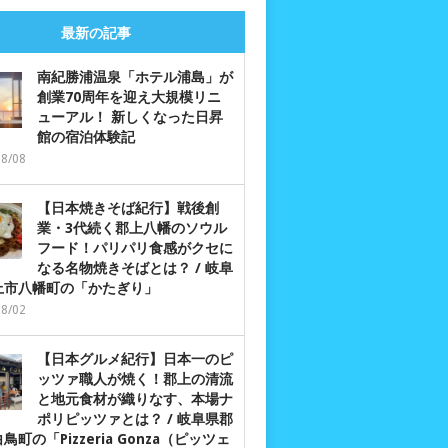
最新の記事
南紀勝浦温泉「ホテル浦島」が
創業70周年を迎え大規模リニ
ューアル！ 新しくなった日昇
館の宿泊体験記
08/08
【日本焼きそば紀行】戦後創
業・3代続く郡上八幡のソウル
フード！パリパリ食感がクセに
なる名物焼きそばとは？ / 岐阜
上市八幡町の「かたぎり」
08/02
【日本グルメ紀行】日本一のピ
ッツァ職人が焼く！郡上の清流
と地元食材が織りなす、本場ナ
ポリピッツァとは？ / 岐阜県郡
鳥町の「Pizzeria Gonza（ピッツェ