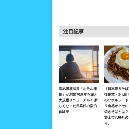
注目記事
南紀勝浦温泉「ホテル浦
【日本焼きそば
島」が創業70周年を迎え
後創業・3代続
大規模リニューアル！ 新
のソウルフード
しくなった日昇館の宿泊
リ食感がクセに
体験記
焼きそばとは？ 
郡上市八幡町の
り」