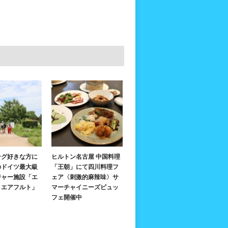
ング好きな方に
ヒルトン名古屋 中国料理
のドイツ最大級
「王朝」にて四川料理フ
ジャー施設「エ
ェア〈刺激的麻辣味〉サ
・エアフルト」
マーチャイニーズビュッ
フェ開催中