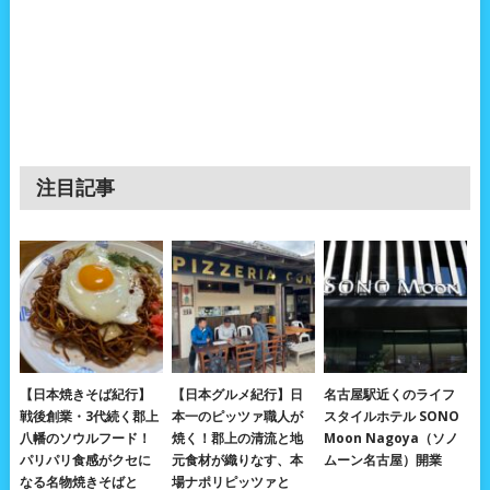
注目記事
【日本焼きそば紀行】
【日本グルメ紀行】日
名古屋駅近くのライフ
戦後創業・3代続く郡上
本一のピッツァ職人が
スタイルホテル SONO
八幡のソウルフード！
焼く！郡上の清流と地
Moon Nagoya（ソノ
パリパリ食感がクセに
元食材が織りなす、本
ムーン名古屋）開業
なる名物焼きそばと
場ナポリピッツァと