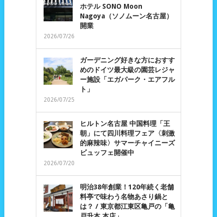
ホテル SONO Moon
Nagoya（ソノムーン名古屋）
開業
2026/07/26
ガーデニング好きな方におすす
めのドイツ最大級の園芸レジャ
ー施設「エガパーク・エアフル
ト」
2026/07/25
ヒルトン名古屋 中国料理「王
朝」にて四川料理フェア〈刺激
的麻辣味〉サマーチャイニーズ
ビュッフェ開催中
2026/07/20
明治38年創業！120年続く老舗
料亭で味わう名物あさり鍋と
は？ / 東京都江東区亀戸の「亀
戸升本 本店」