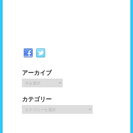
アーカイブ
ア
ー
カ
カテゴリー
イ
ブ
カ
テ
ゴ
リ
ー