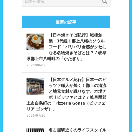
最新の記事
【日本焼きそば紀行】戦後創
業・3代続く郡上八幡のソウル
フード！パリパリ食感がクセに
なる名物焼きそばとは？ / 岐阜
県郡上市八幡町の「かたぎり」
2026/08/02
【日本グルメ紀行】日本一のピ
ッツァ職人が焼く！郡上の清流
と地元食材が織りなす、本場ナ
ポリピッツァとは？ / 岐阜県郡
上市白鳥町の「Pizzeria Gonza（ピッツェ
リア ゴンザ）」
2026/07/26
名古屋駅近くのライフスタイル