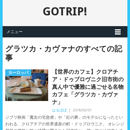
GOTRIP!
メニュー
グラツカ・カヴァナのすべての記
事
【世界のカフェ】クロアチ
ヨーロッパ
ア・ドゥブロヴニク旧市街の
真ん中で優雅に過ごせる名物
カフェ「グラツカ・カヴァ
ナ」
はるぼぼ
|
2018/03/01
ジブリ映画「魔女の宅急便」や「紅の豚」のモデルになったとい
われる、クロアチアの世界遺産の町・ドゥブロヴニク。 オレンジ