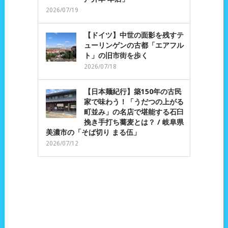
2026/07/19
【ドイツ】中世の面影を残すテ
ューリンゲンの古都「エアフル
ト」の旧市街を歩く
2026/07/18
【日本麺紀行】築150年の古民
家で味わう！「うだつの上がる
町並み」の名店で堪能する石臼
挽き手打ち蕎麦とは？ / 岐阜県
美濃市の「そば切り まる伍」
2026/07/12