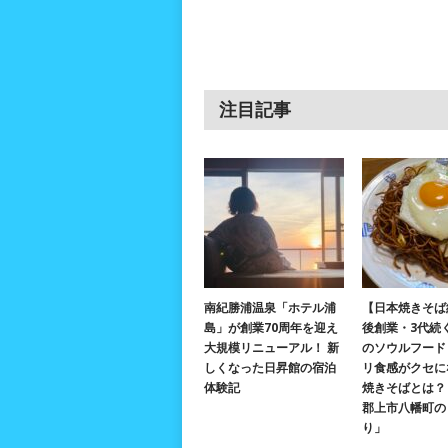
注目記事
南紀勝浦温泉「ホテル浦
【日本焼きそば
島」が創業70周年を迎え
後創業・3代続
大規模リニューアル！ 新
のソウルフード
しくなった日昇館の宿泊
リ食感がクセに
体験記
焼きそばとは？ 
郡上市八幡町の
り」