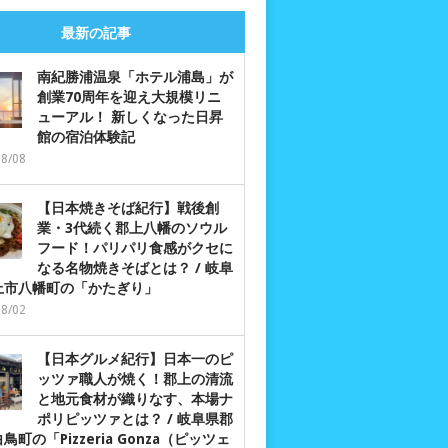
最新の記事
南紀勝浦温泉「ホテル浦島」が
創業70周年を迎え大規模リニ
ューアル！ 新しくなった日昇
館の宿泊体験記
08/08
【日本焼きそば紀行】戦後創
業・3代続く郡上八幡のソウル
フード！パリパリ食感がクセに
なる名物焼きそばとは？ / 岐阜
上市八幡町の「かたぎり」
08/02
【日本グルメ紀行】日本一のピ
ッツァ職人が焼く！郡上の清流
と地元食材が織りなす、本場ナ
ポリピッツァとは？ / 岐阜県郡
鳥町の「Pizzeria Gonza（ピッツェ