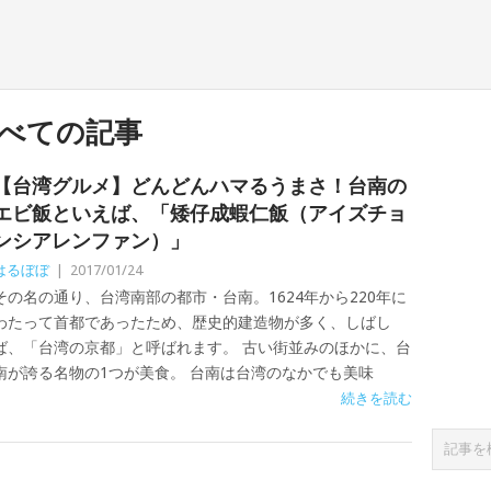
べての記事
【台湾グルメ】どんどんハマるうまさ！台南の
エビ飯といえば、「矮仔成蝦仁飯（アイズチョ
ンシアレンファン）」
はるぼぼ
|
2017/01/24
その名の通り、台湾南部の都市・台南。1624年から220年に
わたって首都であったため、歴史的建造物が多く、しばし
ば、「台湾の京都」と呼ばれます。 古い街並みのほかに、台
南が誇る名物の1つが美食。 台南は台湾のなかでも美味
続きを読む