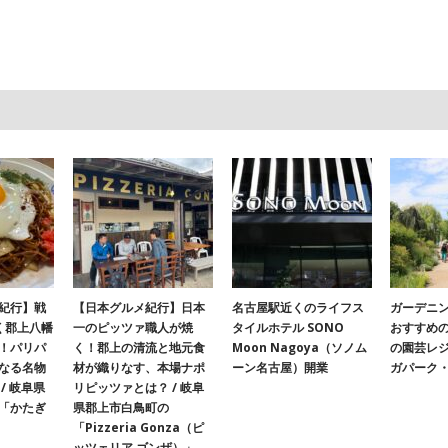
紀行】戦
【日本グルメ紀行】日本
名古屋駅近くのライフス
ガーデニ
く郡上八幡
一のピッツァ職人が焼
タイルホテル SONO
おすすめ
！パリパ
く！郡上の清流と地元食
Moon Nagoya（ソノム
の園芸レ
なる名物
材が織りなす、本場ナポ
ーン名古屋）開業
ガパーク
/ 岐阜県
リピッツァとは？ / 岐阜
「かたぎ
県郡上市白鳥町の
「Pizzeria Gonza（ピ
ッツェリア ゴンザ）」