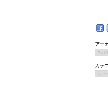
アー
ア
ー
カ
カテ
イ
ブ
カ
テ
ゴ
リ
ー