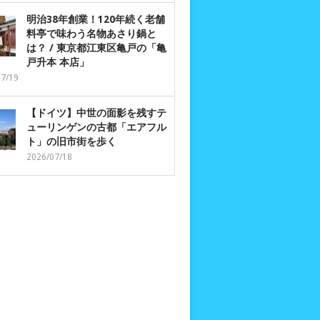
明治38年創業！120年続く老舗
料亭で味わう名物あさり鍋と
は？ / 東京都江東区亀戸の「亀
戸升本 本店」
07/19
【ドイツ】中世の面影を残すテ
ューリンゲンの古都「エアフル
ト」の旧市街を歩く
2026/07/18