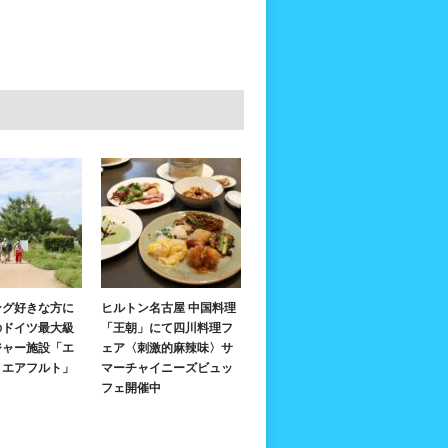
ング好きな方に
ヒルトン名古屋 中国料理
のドイツ最大級
「王朝」にて四川料理フ
ジャー施設「エ
ェア〈刺激的麻辣味〉サ
・エアフルト」
マーチャイニーズビュッ
フェ開催中