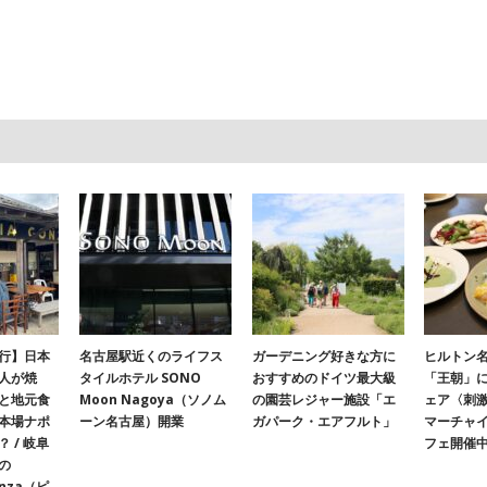
行】日本
名古屋駅近くのライフス
ガーデニング好きな方に
ヒルトン名
人が焼
タイルホテル SONO
おすすめのドイツ最大級
「王朝」
と地元食
Moon Nagoya（ソノム
の園芸レジャー施設「エ
ェア〈刺
本場ナポ
ーン名古屋）開業
ガパーク・エアフルト」
マーチャ
 / 岐阜
フェ開催
の
onza（ピ