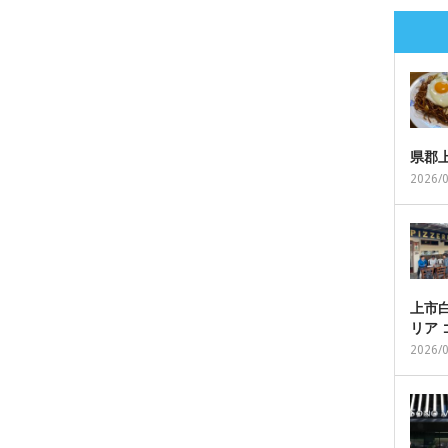
県郡
2026/
上市白
リア
2026/