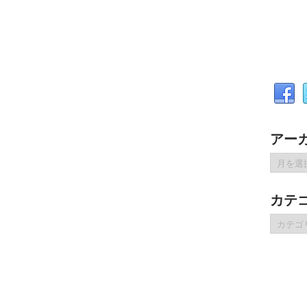
アー
ア
ー
カ
カテ
イ
ブ
カ
テ
ゴ
リ
ー