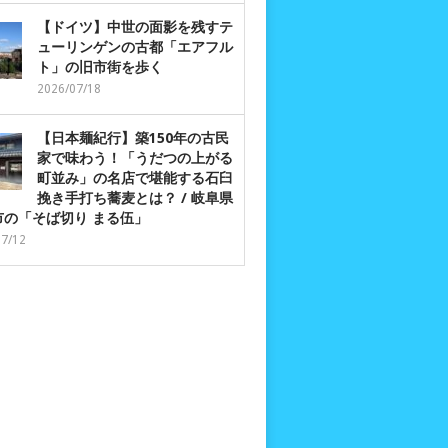
【ドイツ】中世の面影を残すテ
ューリンゲンの古都「エアフル
ト」の旧市街を歩く
2026/07/18
【日本麺紀行】築150年の古民
家で味わう！「うだつの上がる
町並み」の名店で堪能する石臼
挽き手打ち蕎麦とは？ / 岐阜県
市の「そば切り まる伍」
07/12