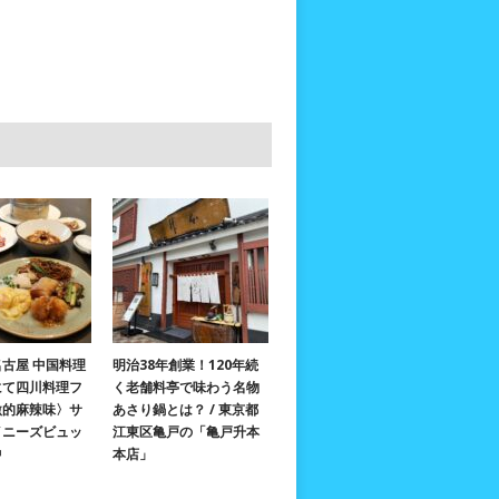
古屋 中国料理
明治38年創業！120年続
にて四川料理フ
く老舗料亭で味わう名物
激的麻辣味〉サ
あさり鍋とは？ / 東京都
イニーズビュッ
江東区亀戸の「亀戸升本
中
本店」