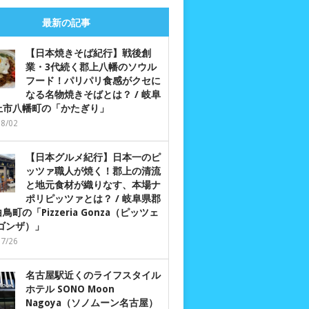
最新の記事
【日本焼きそば紀行】戦後創
業・3代続く郡上八幡のソウル
フード！パリパリ食感がクセに
なる名物焼きそばとは？ / 岐阜
上市八幡町の「かたぎり」
08/02
【日本グルメ紀行】日本一のピ
ッツァ職人が焼く！郡上の清流
と地元食材が織りなす、本場ナ
ポリピッツァとは？ / 岐阜県郡
鳥町の「Pizzeria Gonza（ピッツェ
 ゴンザ）」
07/26
名古屋駅近くのライフスタイル
ホテル SONO Moon
Nagoya（ソノムーン名古屋）