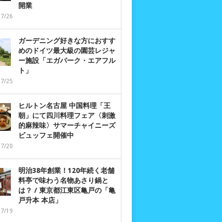
開業
07/26
ガーデニング好きな方におすす
めのドイツ最大級の園芸レジャ
ー施設「エガパーク・エアフル
ト」
07/25
ヒルトン名古屋 中国料理「王
朝」にて四川料理フェア〈刺激
的麻辣味〉サマーチャイニーズ
ビュッフェ開催中
07/20
明治38年創業！120年続く老舗
料亭で味わう名物あさり鍋と
は？ / 東京都江東区亀戸の「亀
戸升本 本店」
07/19