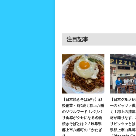
注目記事
【日本焼きそば紀行】戦
【日本グルメ紀
後創業・3代続く郡上八幡
一のピッツァ職
のソウルフード！パリパ
く！郡上の清流
リ食感がクセになる名物
材が織りなす、
焼きそばとは？ / 岐阜県
リピッツァとは？
郡上市八幡町の「かたぎ
県郡上市白鳥町
り」
「Pizzeria G