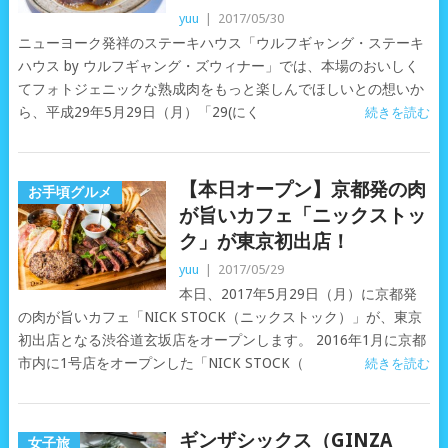
yuu
|
2017/05/30
ニューヨーク発祥のステーキハウス「ウルフギャング・ステーキ
ハウス by ウルフギャング・ズウィナー」では、本場のおいしく
てフォトジェニックな熟成肉をもっと楽しんでほしいとの想いか
ら、平成29年5月29日（月）「29(にく
続きを読む
【本日オープン】京都発の肉
お手頃グルメ
が旨いカフェ「ニックストッ
ク」が東京初出店！
yuu
|
2017/05/29
本日、2017年5月29日（月）に京都発
の肉が旨いカフェ「NICK STOCK（ニックストック）」が、東京
初出店となる渋谷道玄坂店をオープンします。 2016年1月に京都
市内に1号店をオープンした「NICK STOCK（
続きを読む
ギンザシックス（GINZA
女子旅