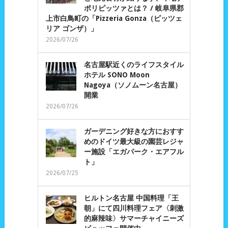
ポリピッツァとは？ / 岐阜県郡
上市白鳥町の「Pizzeria Gonza（ピッツェ
リア ゴンザ）」
2026/07/26
名古屋駅近くのライフスタイル
ホテル SONO Moon
Nagoya（ソノムーン名古屋）
開業
2026/07/26
ガーデニング好きな方におすす
めのドイツ最大級の園芸レジャ
ー施設「エガパーク・エアフル
ト」
2026/07/25
ヒルトン名古屋 中国料理「王
朝」にて四川料理フェア〈刺激
的麻辣味〉サマーチャイニーズ