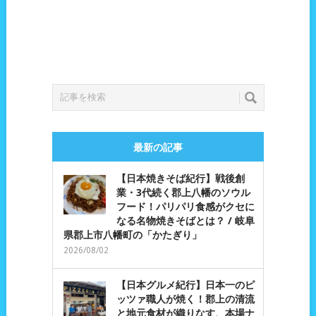
最新の記事
【日本焼きそば紀行】戦後創
業・3代続く郡上八幡のソウル
フード！パリパリ食感がクセに
なる名物焼きそばとは？ / 岐阜
県郡上市八幡町の「かたぎり」
2026/08/02
【日本グルメ紀行】日本一のピ
ッツァ職人が焼く！郡上の清流
と地元食材が織りなす、本場ナ