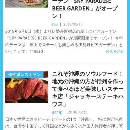
ーデン「SKY PARADISE
BEER GARDEN」がオープ
ン！
yuu
|
2018/06/10
2018年6月6日（水）より伊勢丹新宿店の屋上にビアガーデン
『SKY PARADISE BEER GARDEN』が期間限定でオープン！ 今年
のテーマは「屋上でステーキも楽しめる伊勢丹ビアガーデン」と
いうことで、11時30
続きを読む
これぞ沖縄のソウルフード！
個性派レストラン
地元の沖縄の方が行列を作っ
て食べるほど美味しいステー
キ店「ジャッキーステーキハ
ウス」
gotrip
|
2018/05/25
日本が世界に誇るビーチリゾートの1つ「沖縄」。 特に最近沖縄
は、台湾や中国そして韓国などから多くの外国人旅行者が押し寄