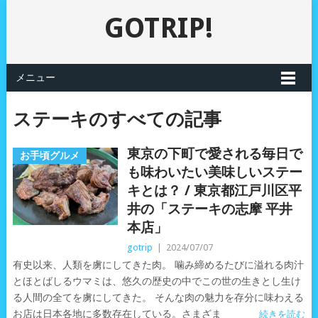
GOTRIP!
メニュー
ステーキのすべての記事
東京の下町で愛される毎日で
お手頃グルメ
も味わいたい美味しいステー
キとは？ / 東京都江戸川区平
井の「ステーキの志摩 平井
本店」
gotrip
|
2024/07/07
有史以来、人類を虜にしてきた肉。 噛み締めるたびに溢れる肉汁
とほとばしるウマミは、悠久の歴史の中でこの世の生きとし生け
る人間の全てを虜にしてきた。 そんな肉の魅力を存分に味わえる
お店は日本各地に多数存在している。さまざま
続きを読む