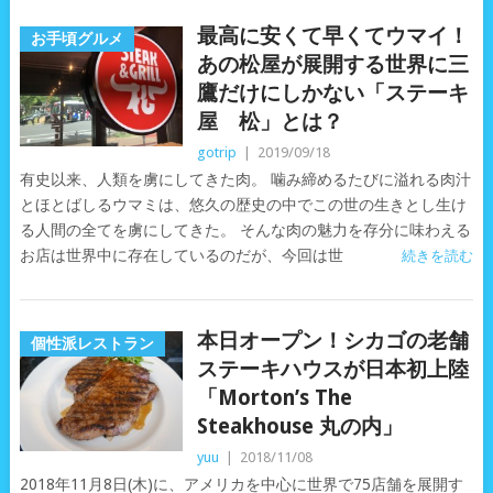
最高に安くて早くてウマイ！
お手頃グルメ
あの松屋が展開する世界に三
鷹だけにしかない「ステーキ
屋 松」とは？
gotrip
|
2019/09/18
有史以来、人類を虜にしてきた肉。 噛み締めるたびに溢れる肉汁
とほとばしるウマミは、悠久の歴史の中でこの世の生きとし生け
る人間の全てを虜にしてきた。 そんな肉の魅力を存分に味わえる
お店は世界中に存在しているのだが、今回は世
続きを読む
本日オープン！シカゴの老舗
個性派レストラン
ステーキハウスが日本初上陸
「Morton’s The
Steakhouse 丸の内」
yuu
|
2018/11/08
2018年11月8日(木)に、アメリカを中心に世界で75店舗を展開す