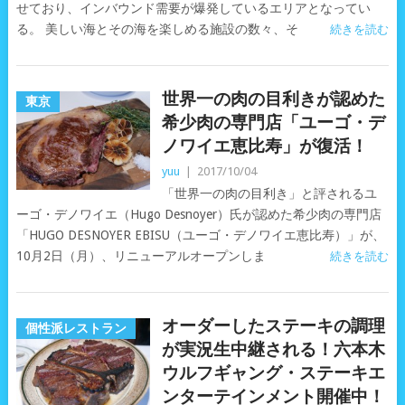
せており、インバウンド需要が爆発しているエリアとなってい
る。 美しい海とその海を楽しめる施設の数々、そ
続きを読む
世界一の肉の目利きが認めた
東京
希少肉の専門店「ユーゴ・デ
ノワイエ恵比寿」が復活！
yuu
|
2017/10/04
「世界一の肉の目利き」と評されるユ
ーゴ・デノワイエ（Hugo Desnoyer）氏が認めた希少肉の専門店
「HUGO DESNOYER EBISU（ユーゴ・デノワイエ恵比寿）」が、
10月2日（月）、リニューアルオープンしま
続きを読む
オーダーしたステーキの調理
個性派レストラン
が実況生中継される！六本木
ウルフギャング・ステーキエ
ンターテインメント開催中！