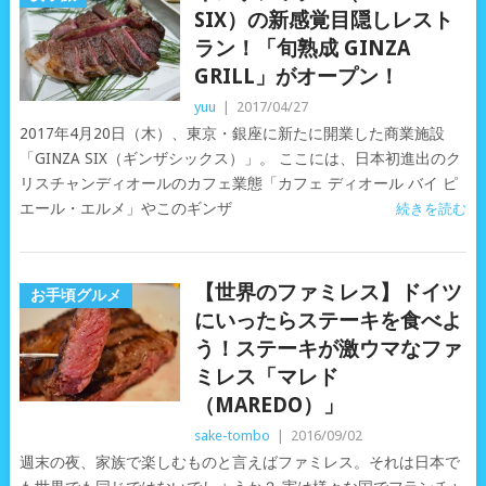
SIX）の新感覚目隠しレスト
ラン！「旬熟成 GINZA
GRILL」がオープン！
yuu
|
2017/04/27
2017年4月20日（木）、東京・銀座に新たに開業した商業施設
「GINZA SIX（ギンザシックス）」。 ここには、日本初進出のク
リスチャンディオールのカフェ業態「カフェ ディオール バイ ピ
エール・エルメ」やこのギンザ
続きを読む
【世界のファミレス】ドイツ
お手頃グルメ
にいったらステーキを食べよ
う！ステーキが激ウマなファ
ミレス「マレド
（MAREDO）」
sake-tombo
|
2016/09/02
週末の夜、家族で楽しむものと言えばファミレス。それは日本で