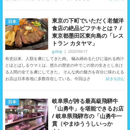
東京の下町でいただく老舗洋
日本
食店の絶品ビフテキとは？ /
東京都墨田区東向島の「レス
トラン カタヤマ」
gotrip
|
2023/09/17
有史以来、人類を虜にしてきた肉。 噛み締めるたびに溢れる肉汁
とほとばしるウマミは、悠久の歴史の中でこの世の生きとし生け
る人間の全てを虜にしてきた。 そんな肉の魅力を存分に味わえる
お店は日本各地に多数存在している。今回はさ
続きを読む
岐阜県が誇る最高級飛騨牛
日本
「山勇牛」を堪能できるお店
/ 岐阜県飛騨市の「山勇牛一
貫（やまゆううしいっか