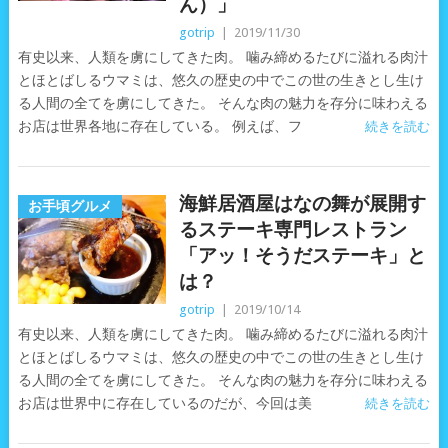
ん）」
gotrip
|
2019/11/30
有史以来、人類を虜にしてきた肉。 噛み締めるたびに溢れる肉汁
とほとばしるウマミは、悠久の歴史の中でこの世の生きとし生け
る人間の全てを虜にしてきた。 そんな肉の魅力を存分に味わえる
お店は世界各地に存在している。 例えば、フ
続きを読む
海鮮居酒屋はなの舞が展開す
お手頃グルメ
るステーキ専門レストラン
「アッ！そうだステーキ」と
は？
gotrip
|
2019/10/14
有史以来、人類を虜にしてきた肉。 噛み締めるたびに溢れる肉汁
とほとばしるウマミは、悠久の歴史の中でこの世の生きとし生け
る人間の全てを虜にしてきた。 そんな肉の魅力を存分に味わえる
お店は世界中に存在しているのだが、今回は美
続きを読む