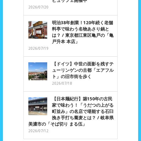
ビュッフェ開催中
2026/07/20
明治38年創業！120年続く老舗
料亭で味わう名物あさり鍋と
は？ / 東京都江東区亀戸の「亀
戸升本 本店」
2026/07/19
【ドイツ】中世の面影を残すテ
ューリンゲンの古都「エアフル
ト」の旧市街を歩く
2026/07/18
【日本麺紀行】築150年の古民
家で味わう！「うだつの上がる
町並み」の名店で堪能する石臼
挽き手打ち蕎麦とは？ / 岐阜県
美濃市の「そば切り まる伍」
2026/07/12