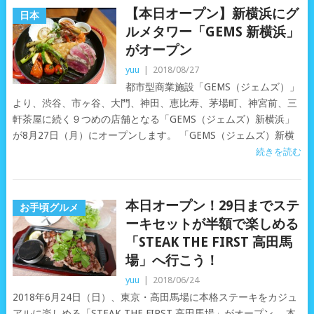
【本日オープン】新横浜にグ
日本
ルメタワー「GEMS 新横浜」
がオープン
yuu
|
2018/08/27
都市型商業施設「GEMS（ジェムズ）」
より、渋谷、市ヶ谷、大門、神田、恵比寿、茅場町、神宮前、三
軒茶屋に続く９つめの店舗となる「GEMS（ジェムズ）新横浜」
が8月27日（月）にオープンします。 「GEMS（ジェムズ）新横
続きを読む
本日オープン！29日までステ
お手頃グルメ
ーキセットが半額で楽しめる
「STEAK THE FIRST 高田馬
場」へ行こう！
yuu
|
2018/06/24
2018年6月24日（日）、東京・高田馬場に本格ステーキをカジュ
アルに楽しめる「STEAK THE FIRST 高田馬場」がオープン。 本