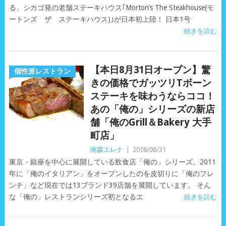
る、シカゴ発の老舗ステーキハウス｢Morton’s The Steakhouse(モ
ートンズ ザ ステーキハウス)｣が日本初上陸！ 日本1号
続きを読む
【本日8月31日オープン】驚
個性派レストラン
きの価格でガッツリTボーン
ステーキを味わうならココ！
あの「俺の」シリーズの新店
舗「俺のGrill＆Bakery 大手
町店」
南森エレナ
|
2018/08/31
東京・銀座を中心に展開している飲食店「俺の」シリーズ。2011
年に「俺のイタリアン」をオープンしたのを皮切りに「俺のフレ
ンチ」など現在では13ブランド39店舗を展開しています。 そん
な「俺の」レストランシリーズ初となるエ
続きを読む