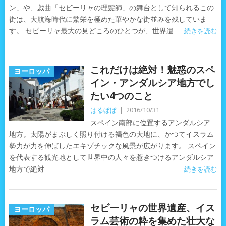
ン」や、戯曲「セビーリャの理髪師」の舞台として知られるこの
街は、大航海時代に繁栄を極めた華やかな街並みを残していま
す。 セビーリャ最大の見どころのひとつが、世界遺
続きを読む
これだけは絶対！魅惑のスペ
ヨーロッパ
イン・アンダルシア地方でし
たい4つのこと
はるぼぼ
|
2016/10/31
スペイン南部に位置するアンダルシア
地方。太陽がまぶしく照り付ける褐色の大地に、かつてイスラム
勢力が力を伸ばしたエキゾチックな風景が広がります。 スペイン
を代表する観光地として世界中の人々を惹きつけるアンダルシア
地方で絶対
続きを読む
セビーリャの世界遺産、イス
ヨーロッパ
ラム芸術の粋を集めた壮大な