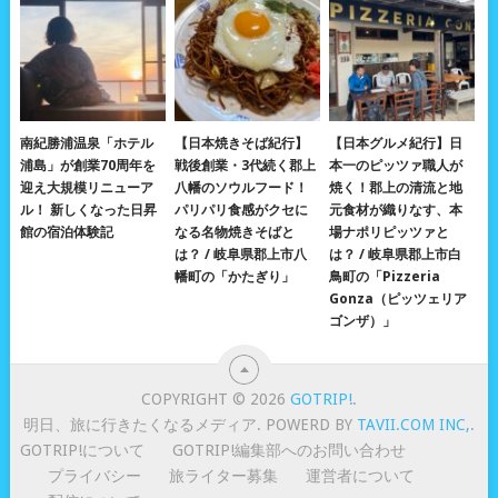
南紀勝浦温泉「ホテル
【日本焼きそば紀行】
【日本グルメ紀行】日
浦島」が創業70周年を
戦後創業・3代続く郡上
本一のピッツァ職人が
迎え大規模リニューア
八幡のソウルフード！
焼く！郡上の清流と地
ル！ 新しくなった日昇
パリパリ食感がクセに
元食材が織りなす、本
館の宿泊体験記
なる名物焼きそばと
場ナポリピッツァと
は？ / 岐阜県郡上市八
は？ / 岐阜県郡上市白
幡町の「かたぎり」
鳥町の「Pizzeria
Gonza（ピッツェリア
ゴンザ）」
COPYRIGHT © 2026
GOTRIP!
.
明日、旅に行きたくなるメディア. POWERD BY
TAVII.COM INC,
.
GOTRIP!について
GOTRIP!編集部へのお問い合わせ
プライバシー
旅ライター募集
運営者について