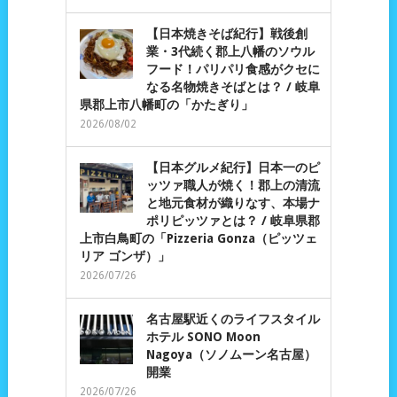
【日本焼きそば紀行】戦後創
業・3代続く郡上八幡のソウル
フード！パリパリ食感がクセに
なる名物焼きそばとは？ / 岐阜
県郡上市八幡町の「かたぎり」
2026/08/02
【日本グルメ紀行】日本一のピ
ッツァ職人が焼く！郡上の清流
と地元食材が織りなす、本場ナ
ポリピッツァとは？ / 岐阜県郡
上市白鳥町の「Pizzeria Gonza（ピッツェ
リア ゴンザ）」
2026/07/26
名古屋駅近くのライフスタイル
ホテル SONO Moon
Nagoya（ソノムーン名古屋）
開業
2026/07/26