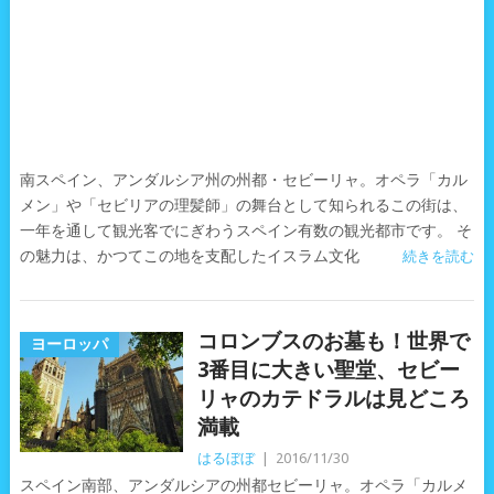
南スペイン、アンダルシア州の州都・セビーリャ。オペラ「カル
メン」や「セビリアの理髪師」の舞台として知られるこの街は、
一年を通して観光客でにぎわうスペイン有数の観光都市です。 そ
の魅力は、かつてこの地を支配したイスラム文化
続きを読む
コロンブスのお墓も！世界で
ヨーロッパ
3番目に大きい聖堂、セビー
リャのカテドラルは見どころ
満載
はるぼぼ
|
2016/11/30
スペイン南部、アンダルシアの州都セビーリャ。オペラ「カルメ