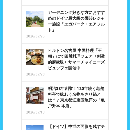
ガーデニング好きな方におすす
めのドイツ最大級の園芸レジャ
ー施設「エガパーク・エアフル
ト」
2026/07/25
ヒルトン名古屋 中国料理「王
朝」にて四川料理フェア〈刺激
的麻辣味〉サマーチャイニーズ
ビュッフェ開催中
2026/07/20
明治38年創業！120年続く老舗
料亭で味わう名物あさり鍋と
は？ / 東京都江東区亀戸の「亀
戸升本 本店」
2026/07/19
【ドイツ】中世の面影を残すテ