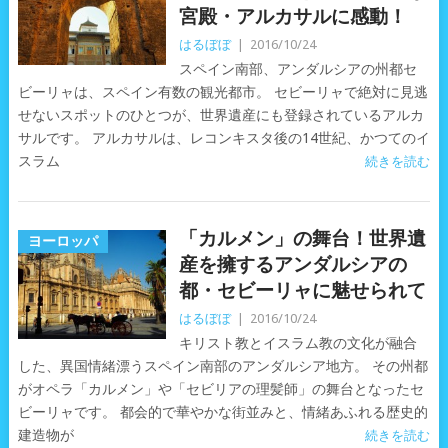
宮殿・アルカサルに感動！
はるぼぼ
|
2016/10/24
スペイン南部、アンダルシアの州都セ
ビーリャは、スペイン有数の観光都市。 セビーリャで絶対に見逃
せないスポットのひとつが、世界遺産にも登録されているアルカ
サルです。 アルカサルは、レコンキスタ後の14世紀、かつてのイ
スラム
続きを読む
「カルメン」の舞台！世界遺
ヨーロッパ
産を擁するアンダルシアの
都・セビーリャに魅せられて
はるぼぼ
|
2016/10/24
キリスト教とイスラム教の文化が融合
した、異国情緒漂うスペイン南部のアンダルシア地方。 その州都
がオペラ「カルメン」や「セビリアの理髪師」の舞台となったセ
ビーリャです。 都会的で華やかな街並みと、情緒あふれる歴史的
建造物が
続きを読む