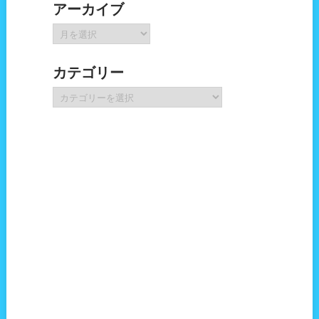
アーカイブ
ア
ー
カ
カテゴリー
イ
ブ
カ
テ
ゴ
リ
ー