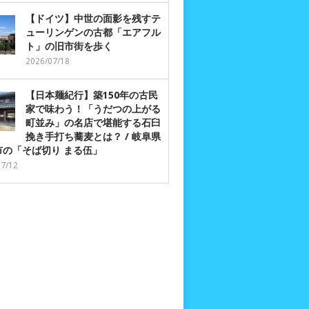
【ドイツ】中世の面影を残すテ
ューリンゲンの古都「エアフル
ト」の旧市街を歩く
2026/07/18
【日本麺紀行】築150年の古民
家で味わう！「うだつの上がる
町並み」の名店で堪能する石臼
挽き手打ち蕎麦とは？ / 岐阜県
市の「そば切り まる伍」
07/12