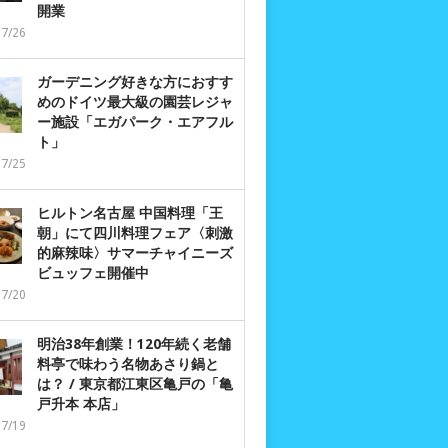
開業
07/26
ガーデニング好きな方におすす
めのドイツ最大級の園芸レジャ
ー施設「エガパーク・エアフル
ト」
07/25
ヒルトン名古屋 中国料理「王
朝」にて四川料理フェア〈刺激
的麻辣味〉サマーチャイニーズ
ビュッフェ開催中
07/20
明治38年創業！120年続く老舗
料亭で味わう名物あさり鍋と
は？ / 東京都江東区亀戸の「亀
戸升本 本店」
07/19