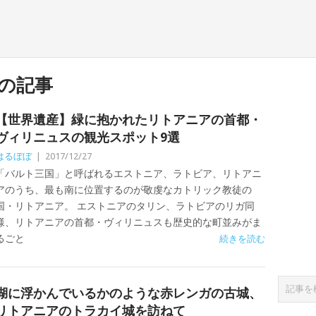
の記事
【世界遺産】緑に抱かれたリトアニアの首都・
ヴィリニュスの観光スポット9選
はるぼぼ
|
2017/12/27
「バルト三国」と呼ばれるエストニア、ラトビア、リトアニ
アのうち、最も南に位置するのが敬虔なカトリック教徒の
国・リトアニア。 エストニアのタリン、ラトビアのリガ同
様、リトアニアの首都・ヴィリニュスも歴史的な町並みがま
るごと
続きを読む
湖に浮かんでいるかのような赤レンガの古城、
リトアニアのトラカイ城を訪ねて