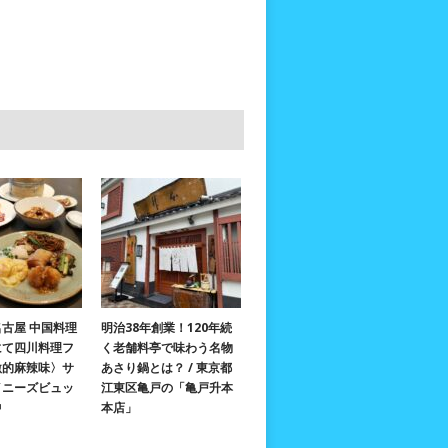
古屋 中国料理
明治38年創業！120年続
にて四川料理フ
く老舗料亭で味わう名物
激的麻辣味〉サ
あさり鍋とは？ / 東京都
イニーズビュッ
江東区亀戸の「亀戸升本
中
本店」