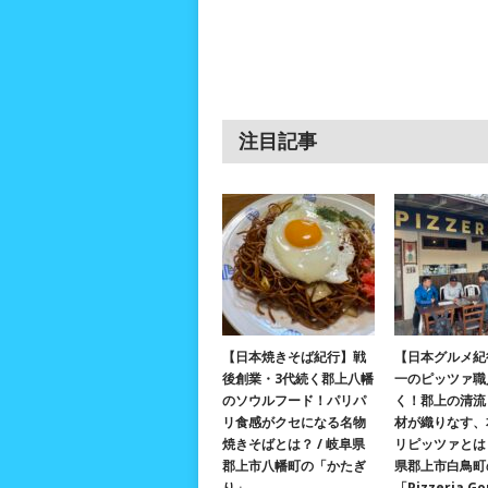
注目記事
【日本焼きそば紀行】戦
【日本グルメ紀
後創業・3代続く郡上八幡
一のピッツァ職
のソウルフード！パリパ
く！郡上の清流
リ食感がクセになる名物
材が織りなす、
焼きそばとは？ / 岐阜県
リピッツァとは？
郡上市八幡町の「かたぎ
県郡上市白鳥町
り」
「Pizzeria G