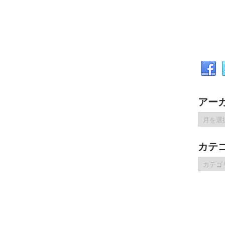
アー
ア
ー
カ
カテ
イ
ブ
カ
テ
ゴ
リ
ー