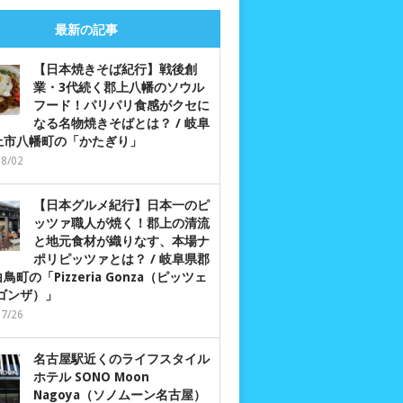
最新の記事
【日本焼きそば紀行】戦後創
業・3代続く郡上八幡のソウル
フード！パリパリ食感がクセに
なる名物焼きそばとは？ / 岐阜
上市八幡町の「かたぎり」
08/02
【日本グルメ紀行】日本一のピ
ッツァ職人が焼く！郡上の清流
と地元食材が織りなす、本場ナ
ポリピッツァとは？ / 岐阜県郡
鳥町の「Pizzeria Gonza（ピッツェ
 ゴンザ）」
07/26
名古屋駅近くのライフスタイル
ホテル SONO Moon
Nagoya（ソノムーン名古屋）