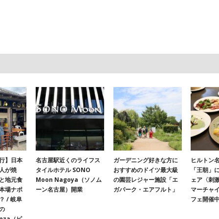
行】日本
名古屋駅近くのライフス
ガーデニング好きな方に
ヒルトン名
人が焼
タイルホテル SONO
おすすめのドイツ最大級
「王朝」
と地元食
Moon Nagoya（ソノム
の園芸レジャー施設「エ
ェア〈刺
本場ナポ
ーン名古屋）開業
ガパーク・エアフルト」
マーチャ
 / 岐阜
フェ開催
の
onza（ピ