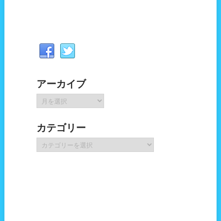
アーカイブ
ア
ー
カ
カテゴリー
イ
ブ
カ
テ
ゴ
リ
ー