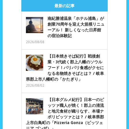
最新の記事
南紀勝浦温泉「ホテル浦島」が
創業70周年を迎え大規模リニュ
ーアル！ 新しくなった日昇館
の宿泊体験記
2026/08/08
【日本焼きそば紀行】戦後創
業・3代続く郡上八幡のソウル
フード！パリパリ食感がクセに
なる名物焼きそばとは？ / 岐阜
県郡上市八幡町の「かたぎり」
2026/08/02
【日本グルメ紀行】日本一のピ
ッツァ職人が焼く！郡上の清流
と地元食材が織りなす、本場ナ
ポリピッツァとは？ / 岐阜県郡
上市白鳥町の「Pizzeria Gonza（ピッツェ
リア ゴンザ）」