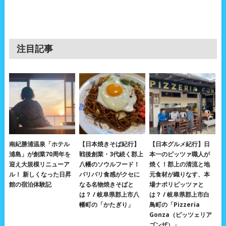
注目記事
南紀勝浦温泉「ホテル
【日本焼きそば紀行】
【日本グルメ紀行】日
浦島」が創業70周年を
戦後創業・3代続く郡上
本一のピッツァ職人が
迎え大規模リニューア
八幡のソウルフード！
焼く！郡上の清流と地
ル！ 新しくなった日昇
パリパリ食感がクセに
元食材が織りなす、本
館の宿泊体験記
なる名物焼きそばと
場ナポリピッツァと
は？ / 岐阜県郡上市八
は？ / 岐阜県郡上市白
幡町の「かたぎり」
鳥町の「Pizzeria
Gonza（ピッツェリア
ゴンザ）」