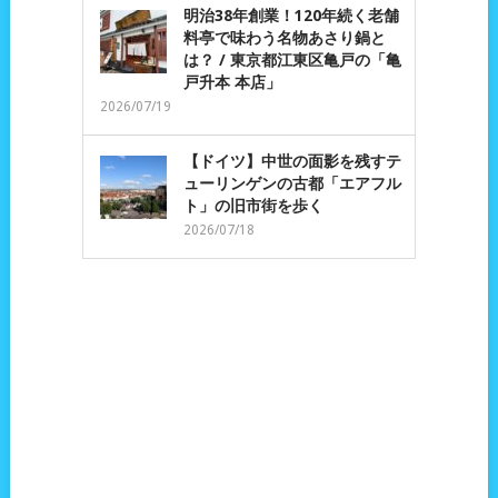
明治38年創業！120年続く老舗
料亭で味わう名物あさり鍋と
は？ / 東京都江東区亀戸の「亀
戸升本 本店」
2026/07/19
【ドイツ】中世の面影を残すテ
ューリンゲンの古都「エアフル
ト」の旧市街を歩く
2026/07/18