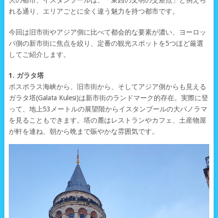
大の都市、イスタンブールは、「東西の文明の交差点」と例えら
れる通り、エリアごとに全く違う魅力を持つ都市です。
今回は旧市街やアジア側に比べて都会的な要素が濃い、ヨーロッ
パ側の新市街に焦点を絞り、定番の観光スポットを5つほど厳選
してご紹介します。
1. ガラタ塔
ボスポラス海峡から、旧市街から、そしてアジア側からも見える
ガラタ塔(Galata Kulesi)は新市街のランドマーク的存在。実際に登
って、地上53メートルの展望階からイスタンブールの大パノラマ
を見ることもできます。塔の麓はレストランやカフェ、土産物屋
が軒を連ね、朝から晩まで賑やかな雰囲気です。