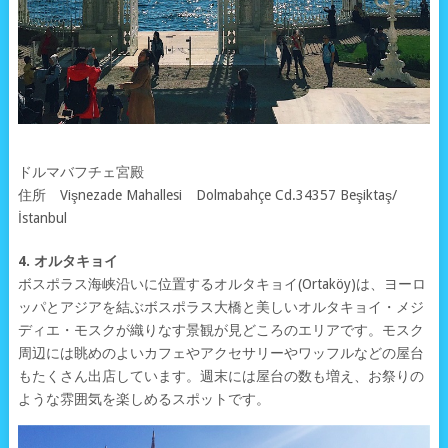
ドルマバフチェ宮殿
住所 Vişnezade Mahallesi Dolmabahçe Cd.34357 Beşiktaş/
İstanbul
4. オルタキョイ
ボスポラス海峡沿いに位置するオルタキョイ(Ortaköy)は、ヨーロ
ッパとアジアを結ぶボスポラス大橋と美しいオルタキョイ・メジ
ディエ・モスクが織りなす景観が見どころのエリアです。モスク
周辺には眺めのよいカフェやアクセサリーやワッフルなどの屋台
もたくさん出店しています。週末には屋台の数も増え、お祭りの
ような雰囲気を楽しめるスポットです。