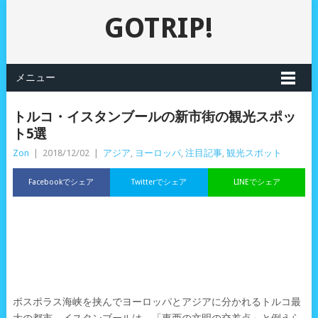
GOTRIP!
メニュー
トルコ・イスタンブールの新市街の観光スポッ
ト5選
Zon
|
2018/12/02
|
アジア
,
ヨーロッパ
,
注目記事
,
観光スポット
Facebookでシェア
Twitterでシェア
LINEでシェア
ボスポラス海峡を挟んでヨーロッパとアジアに分かれるトルコ最