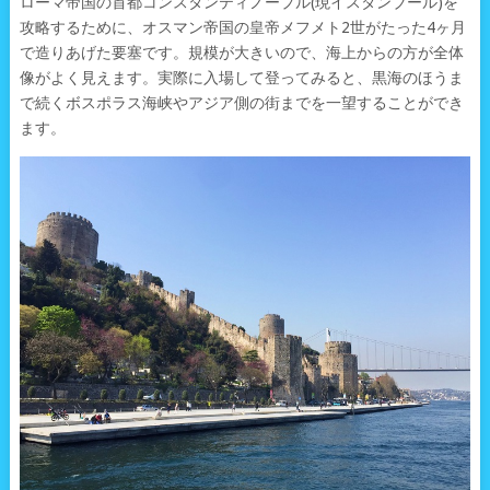
ローマ帝国の首都コンスタンティノープル(現イスタンブール)を
攻略するために、オスマン帝国の皇帝メフメト2世がたった4ヶ月
で造りあげた要塞です。規模が大きいので、海上からの方が全体
像がよく見えます。実際に入場して登ってみると、黒海のほうま
で続くボスポラス海峡やアジア側の街までを一望することができ
ます。