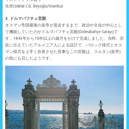
住所Istiklal Cd, Beyoğlu/İstanbul
3. ドルマバフチェ宮殿
オスマン帝国最後の皇帝が退去するまで、政治や文化の中心とし
て機能していたのがドルマバフチェ宮殿(Dolmabahçe Sarayı)で
す。1843年から10年以上の歳月をかけて完成しました。当時、宮
廷に仕えていたアルメニア人による設計で、バロック様式とオス
マン様式を上手く折衷させた見事なこの宮殿は、スルタン(皇帝)
の気にも召したようです。