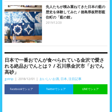
先人たちが積み重ねてきた日本の藍の
歴史を体験してみた / 徳島県板野郡藍
住町の「藍の館」
2019/12/20
日本で一番おでんが食べられている金沢で愛さ
れる絶品おでんとは？ / 石川県金沢市「おでん
高砂」
gotrip
|
2018/12/01
|
おいしいお酒
,
日本
,
注目記事
Facebookでシェア
Twitterでシェア
LINEでシェア