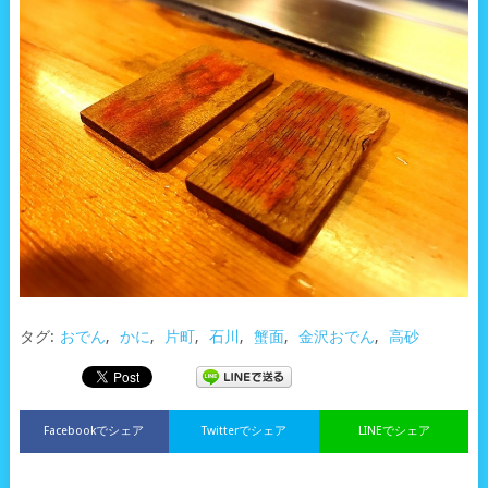
タグ:
おでん
,
かに
,
片町
,
石川
,
蟹面
,
金沢おでん
,
高砂
Facebookでシェア
Twitterでシェア
LINEでシェア