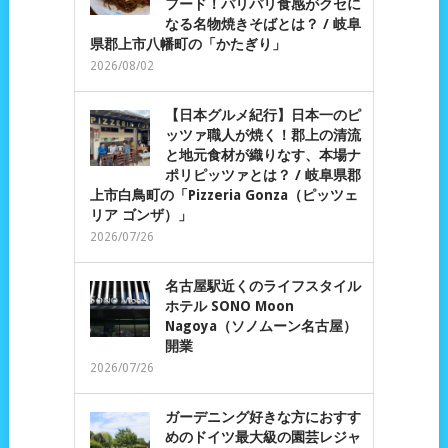
フード！パリパリ食感がクセに
なる名物焼きそばとは？ / 岐阜
県郡上市八幡町の「かたぎり」
2026/08/02
【日本グルメ紀行】日本一のピ
ッツァ職人が焼く！郡上の清流
と地元食材が織りなす、本場ナ
ポリピッツァとは？ / 岐阜県郡
上市白鳥町の「Pizzeria Gonza（ピッツェ
リア ゴンザ）」
2026/07/26
名古屋駅近くのライフスタイル
ホテル SONO Moon
Nagoya（ソノムーン名古屋）
開業
2026/07/26
ガーデニング好きな方におすす
めのドイツ最大級の園芸レジャ