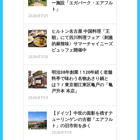
ー施設「エガパーク・エアフル
ト」
2026/07/25
ヒルトン名古屋 中国料理「王
朝」にて四川料理フェア〈刺激
的麻辣味〉サマーチャイニーズ
ビュッフェ開催中
2026/07/20
明治38年創業！120年続く老舗
料亭で味わう名物あさり鍋と
は？ / 東京都江東区亀戸の「亀
戸升本 本店」
2026/07/19
【ドイツ】中世の面影を残すテ
ューリンゲンの古都「エアフル
ト」の旧市街を歩く
2026/07/18