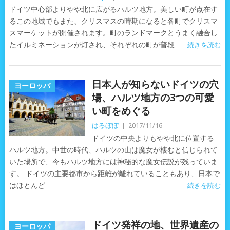
ドイツ中心部よりやや北に広がるハルツ地方。美しい町が点在す
るこの地域でもまた、クリスマスの時期になると各町でクリスマ
スマーケットが開催されます。町のランドマークとうまく融合し
たイルミネーションが灯され、それぞれの町が普段
続きを読む
日本人が知らないドイツの穴
ヨーロッパ
場、ハルツ地方の3つの可愛
い町をめぐる
はるぼぼ
|
2017/11/16
ドイツの中央よりもやや北に位置する
ハルツ地方。中世の時代、ハルツの山は魔女が棲むと信じられて
いた場所で、今もハルツ地方には神秘的な魔女伝説が残っていま
す。 ドイツの主要都市から距離が離れていることもあり、日本で
はほとんど
続きを読む
ドイツ発祥の地、世界遺産の
ヨーロッパ