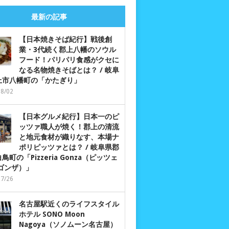
最新の記事
【日本焼きそば紀行】戦後創
業・3代続く郡上八幡のソウル
フード！パリパリ食感がクセに
なる名物焼きそばとは？ / 岐阜
上市八幡町の「かたぎり」
08/02
【日本グルメ紀行】日本一のピ
ッツァ職人が焼く！郡上の清流
と地元食材が織りなす、本場ナ
ポリピッツァとは？ / 岐阜県郡
鳥町の「Pizzeria Gonza（ピッツェ
 ゴンザ）」
07/26
名古屋駅近くのライフスタイル
ホテル SONO Moon
Nagoya（ソノムーン名古屋）