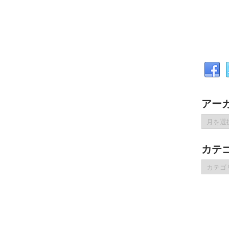
アー
ア
ー
カ
カテ
イ
ブ
カ
テ
ゴ
リ
ー