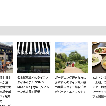
行】日本
名古屋駅近くのライフス
ガーデニング好きな方に
ヒルトン名
人が焼
タイルホテル SONO
おすすめのドイツ最大級
「王朝」
と地元食
Moon Nagoya（ソノム
の園芸レジャー施設「エ
ェア〈刺
本場ナポ
ーン名古屋）開業
ガパーク・エアフルト」
マーチャ
 / 岐阜
フェ開催
の
onza（ピ