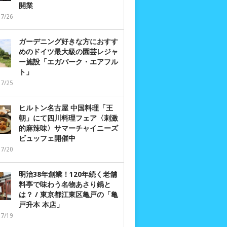
開業
07/26
ガーデニング好きな方におすす
めのドイツ最大級の園芸レジャ
ー施設「エガパーク・エアフル
ト」
07/25
ヒルトン名古屋 中国料理「王
朝」にて四川料理フェア〈刺激
的麻辣味〉サマーチャイニーズ
ビュッフェ開催中
07/20
明治38年創業！120年続く老舗
料亭で味わう名物あさり鍋と
は？ / 東京都江東区亀戸の「亀
戸升本 本店」
07/19