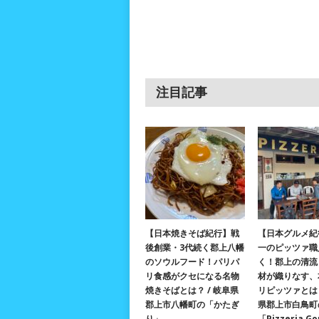
注目記事
【日本焼きそば紀行】戦
【日本グルメ紀
後創業・3代続く郡上八幡
一のピッツァ職
のソウルフード！パリパ
く！郡上の清流
リ食感がクセになる名物
材が織りなす、
焼きそばとは？ / 岐阜県
リピッツァとは？
郡上市八幡町の「かたぎ
県郡上市白鳥町
り」
「Pizzeria G