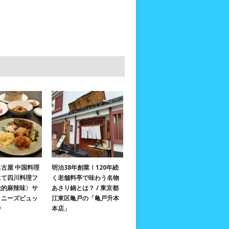
古屋 中国料理
明治38年創業！120年続
にて四川料理フ
く老舗料亭で味わう名物
激的麻辣味〉サ
あさり鍋とは？ / 東京都
イニーズビュッ
江東区亀戸の「亀戸升本
中
本店」