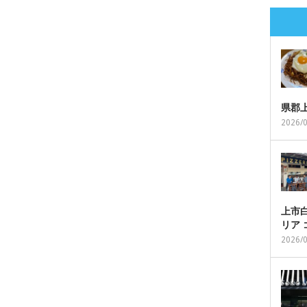
県郡
2026/
上市白
リア
2026/