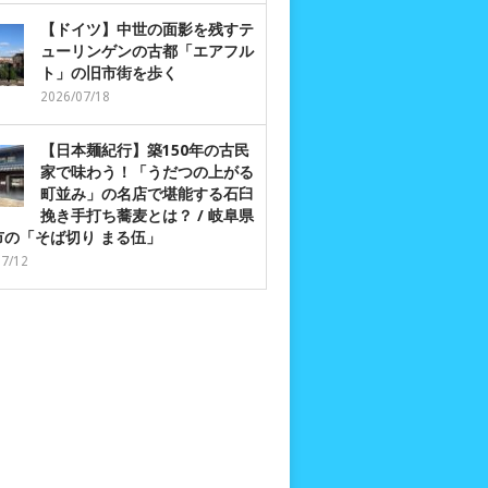
【ドイツ】中世の面影を残すテ
ューリンゲンの古都「エアフル
ト」の旧市街を歩く
2026/07/18
【日本麺紀行】築150年の古民
家で味わう！「うだつの上がる
町並み」の名店で堪能する石臼
挽き手打ち蕎麦とは？ / 岐阜県
市の「そば切り まる伍」
07/12