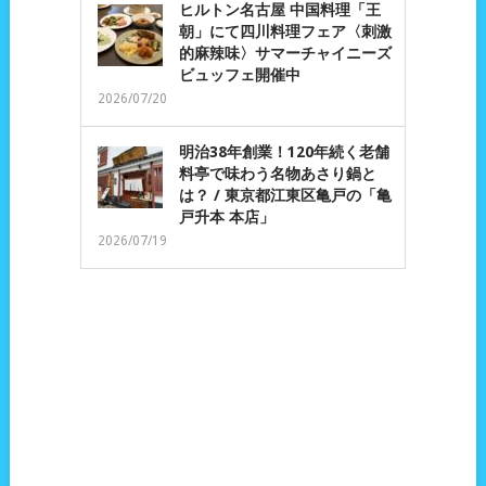
ヒルトン名古屋 中国料理「王
朝」にて四川料理フェア〈刺激
的麻辣味〉サマーチャイニーズ
ビュッフェ開催中
2026/07/20
明治38年創業！120年続く老舗
料亭で味わう名物あさり鍋と
は？ / 東京都江東区亀戸の「亀
戸升本 本店」
2026/07/19