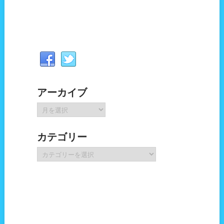
アーカイブ
ア
ー
カ
カテゴリー
イ
ブ
カ
テ
ゴ
リ
ー