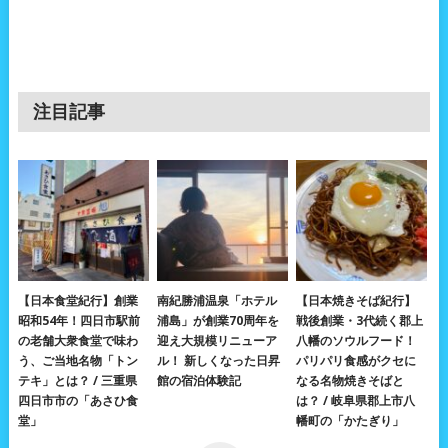
注目記事
【日本食堂紀行】創業
南紀勝浦温泉「ホテル
【日本焼きそば紀行】
昭和54年！四日市駅前
浦島」が創業70周年を
戦後創業・3代続く郡上
の老舗大衆食堂で味わ
迎え大規模リニューア
八幡のソウルフード！
う、ご当地名物「トン
ル！ 新しくなった日昇
パリパリ食感がクセに
テキ」とは？ / 三重県
館の宿泊体験記
なる名物焼きそばと
四日市市の「あさひ食
は？ / 岐阜県郡上市八
堂」
幡町の「かたぎり」