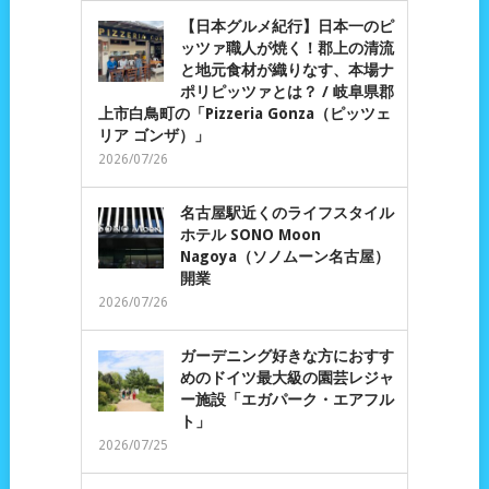
【日本グルメ紀行】日本一のピ
ッツァ職人が焼く！郡上の清流
と地元食材が織りなす、本場ナ
ポリピッツァとは？ / 岐阜県郡
上市白鳥町の「Pizzeria Gonza（ピッツェ
リア ゴンザ）」
2026/07/26
名古屋駅近くのライフスタイル
ホテル SONO Moon
Nagoya（ソノムーン名古屋）
開業
2026/07/26
ガーデニング好きな方におすす
めのドイツ最大級の園芸レジャ
ー施設「エガパーク・エアフル
ト」
2026/07/25