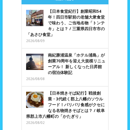
【日本食堂紀行】創業昭和54
年！四日市駅前の老舗大衆食堂
で味わう、ご当地名物「トンテ
キ」とは？ / 三重県四日市市の
「あさひ食堂」
2026/08/09
南紀勝浦温泉「ホテル浦島」が
創業70周年を迎え大規模リニュ
ーアル！ 新しくなった日昇館
の宿泊体験記
2026/08/08
【日本焼きそば紀行】戦後創
業・3代続く郡上八幡のソウル
フード！パリパリ食感がクセに
なる名物焼きそばとは？ / 岐阜
県郡上市八幡町の「かたぎり」
2026/08/02