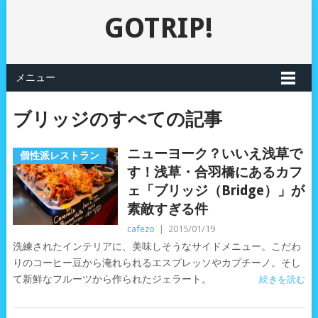
GOTRIP!
メニュー
ブリッジのすべての記事
ニューヨーク？いいえ浅草で
個性派レストラン
す！浅草・合羽橋にあるカフ
ェ「ブリッジ（Bridge）」が
素敵すぎる件
cafezo
|
2015/01/19
洗練されたインテリアに、美味しそうなサイドメニュー。こだわ
りのコーヒー豆から淹れられるエスプレッソやカプチーノ。そし
て新鮮なフルーツから作られたジェラート。
続きを読む