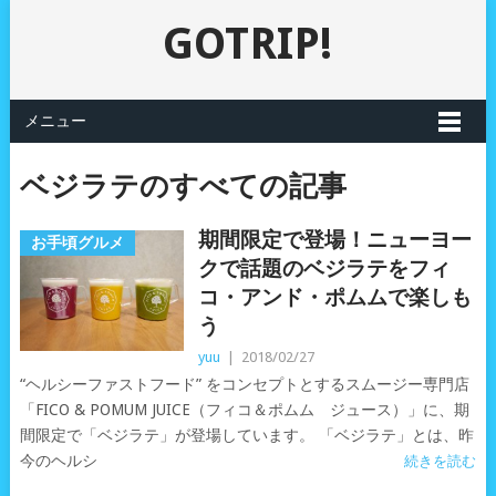
GOTRIP!
メニュー
ベジラテのすべての記事
期間限定で登場！ニューヨー
お手頃グルメ
クで話題のベジラテをフィ
コ・アンド・ポムムで楽しも
う
yuu
|
2018/02/27
“ヘルシーファストフード” をコンセプトとするスムージー専門店
「FICO & POMUM JUICE­­（フィコ＆ポムム ジュース）」に、期
間限定で「ベジラテ」が登場しています。 「ベジラテ」とは、昨
今のヘルシ
続きを読む