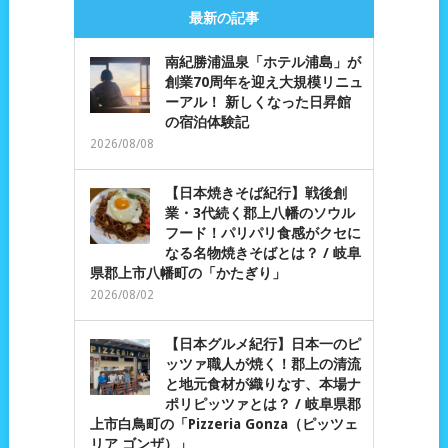
最新の記事
南紀勝浦温泉「ホテル浦島」が
創業70周年を迎え大規模リニュ
ーアル！ 新しくなった日昇館
の宿泊体験記
2026/08/08
【日本焼きそば紀行】戦後創
業・3代続く郡上八幡のソウル
フード！パリパリ食感がクセに
なる名物焼きそばとは？ / 岐阜
県郡上市八幡町の「かたぎり」
2026/08/02
【日本グルメ紀行】日本一のピ
ッツァ職人が焼く！郡上の清流
と地元食材が織りなす、本場ナ
ポリピッツァとは？ / 岐阜県郡
上市白鳥町の「Pizzeria Gonza（ピッツェ
リア ゴンザ）」