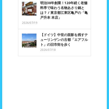
明治38年創業！120年続く老舗
料亭で味わう名物あさり鍋と
は？ / 東京都江東区亀戸の「亀
戸升本 本店」
2026/07/19
【ドイツ】中世の面影を残すテ
ューリンゲンの古都「エアフル
ト」の旧市街を歩く
2026/07/18