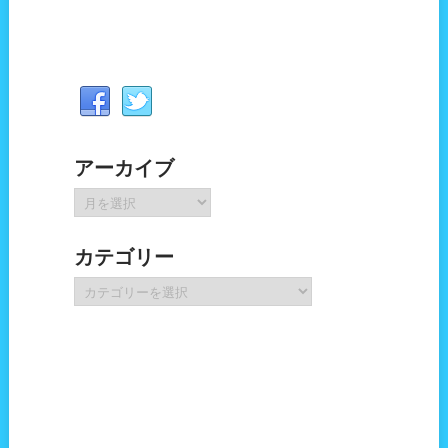
アーカイブ
ア
ー
カ
カテゴリー
イ
ブ
カ
テ
ゴ
リ
ー