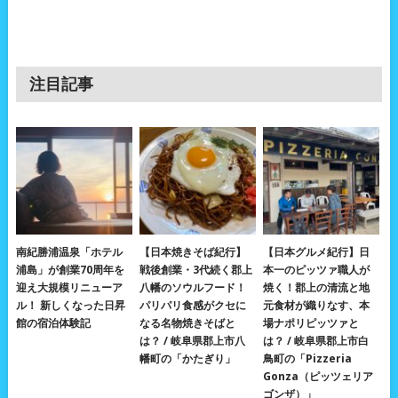
注目記事
南紀勝浦温泉「ホテル
【日本焼きそば紀行】
【日本グルメ紀行】日
浦島」が創業70周年を
戦後創業・3代続く郡上
本一のピッツァ職人が
迎え大規模リニューア
八幡のソウルフード！
焼く！郡上の清流と地
ル！ 新しくなった日昇
パリパリ食感がクセに
元食材が織りなす、本
館の宿泊体験記
なる名物焼きそばと
場ナポリピッツァと
は？ / 岐阜県郡上市八
は？ / 岐阜県郡上市白
幡町の「かたぎり」
鳥町の「Pizzeria
Gonza（ピッツェリア
ゴンザ）」