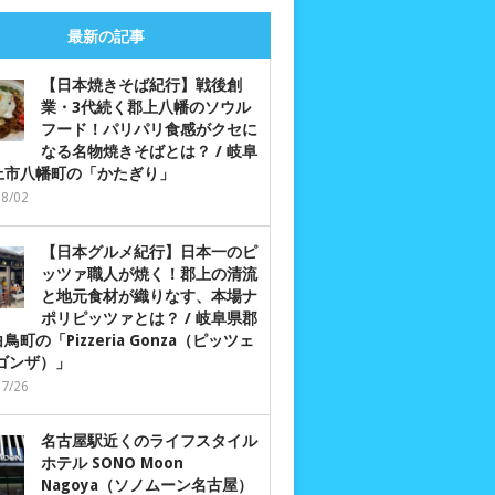
最新の記事
【日本焼きそば紀行】戦後創
業・3代続く郡上八幡のソウル
フード！パリパリ食感がクセに
なる名物焼きそばとは？ / 岐阜
上市八幡町の「かたぎり」
08/02
【日本グルメ紀行】日本一のピ
ッツァ職人が焼く！郡上の清流
と地元食材が織りなす、本場ナ
ポリピッツァとは？ / 岐阜県郡
鳥町の「Pizzeria Gonza（ピッツェ
 ゴンザ）」
07/26
名古屋駅近くのライフスタイル
ホテル SONO Moon
Nagoya（ソノムーン名古屋）