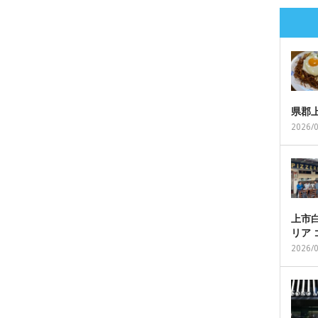
県郡
2026/
上市白
リア
2026/