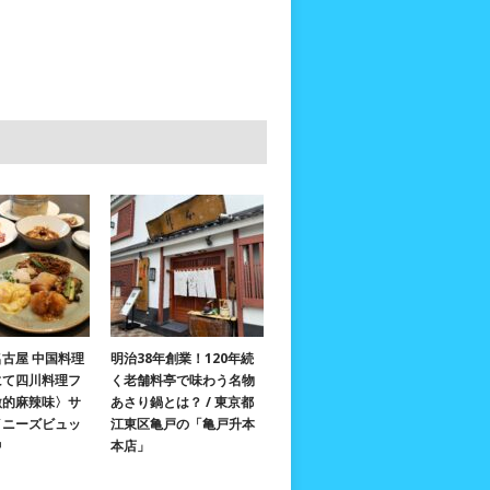
古屋 中国料理
明治38年創業！120年続
にて四川料理フ
く老舗料亭で味わう名物
激的麻辣味〉サ
あさり鍋とは？ / 東京都
イニーズビュッ
江東区亀戸の「亀戸升本
中
本店」