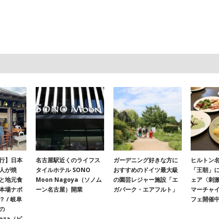
行】日本
名古屋駅近くのライフス
ガーデニング好きな方に
ヒルトン名
人が焼
タイルホテル SONO
おすすめのドイツ最大級
「王朝」
と地元食
Moon Nagoya（ソノム
の園芸レジャー施設「エ
ェア〈刺
本場ナポ
ーン名古屋）開業
ガパーク・エアフルト」
マーチャ
 / 岐阜
フェ開催
の
onza（ピ