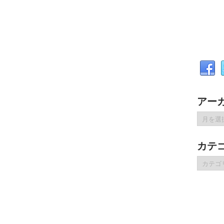
アー
ア
ー
カ
カテ
イ
ブ
カ
テ
ゴ
リ
ー