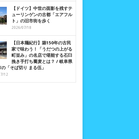
【ドイツ】中世の面影を残すテ
ューリンゲンの古都「エアフル
ト」の旧市街を歩く
2026/07/18
【日本麺紀行】築150年の古民
家で味わう！「うだつの上がる
町並み」の名店で堪能する石臼
挽き手打ち蕎麦とは？ / 岐阜県
市の「そば切り まる伍」
07/12