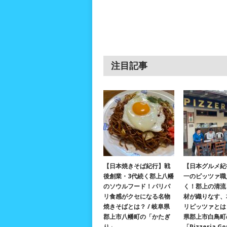
注目記事
【日本焼きそば紀行】戦
【日本グルメ紀
後創業・3代続く郡上八幡
一のピッツァ職
のソウルフード！パリパ
く！郡上の清流
リ食感がクセになる名物
材が織りなす、
焼きそばとは？ / 岐阜県
リピッツァとは？
郡上市八幡町の「かたぎ
県郡上市白鳥町
り」
「Pizzeria G