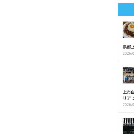
県郡
2026/
上市白
リア
2026/