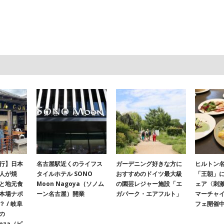
行】日本
名古屋駅近くのライフス
ガーデニング好きな方に
ヒルトン名
人が焼
タイルホテル SONO
おすすめのドイツ最大級
「王朝」
と地元食
Moon Nagoya（ソノム
の園芸レジャー施設「エ
ェア〈刺
本場ナポ
ーン名古屋）開業
ガパーク・エアフルト」
マーチャ
 / 岐阜
フェ開催
の
onza（ピ