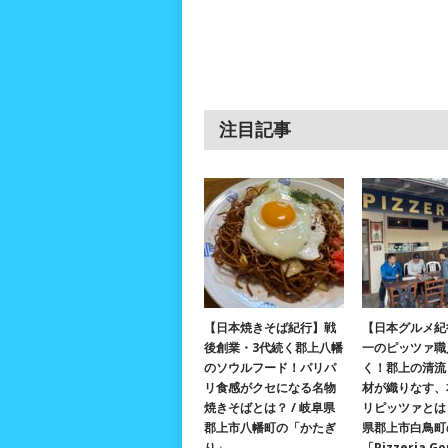
注目記事
【日本焼きそば紀行】戦
【日本グルメ紀
後創業・3代続く郡上八幡
一のピッツァ職
のソウルフード！パリパ
く！郡上の清流
リ食感がクセになる名物
材が織りなす、
焼きそばとは？ / 岐阜県
リピッツァとは？
郡上市八幡町の「かたぎ
県郡上市白鳥町
り」
「Pizzeria G