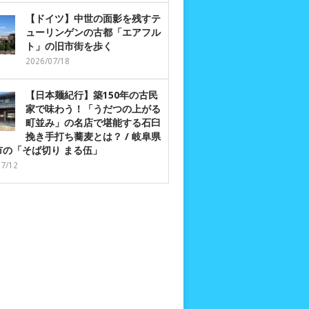
【ドイツ】中世の面影を残すテ
ューリンゲンの古都「エアフル
ト」の旧市街を歩く
2026/07/18
【日本麺紀行】築150年の古民
家で味わう！「うだつの上がる
町並み」の名店で堪能する石臼
挽き手打ち蕎麦とは？ / 岐阜県
市の「そば切り まる伍」
07/12