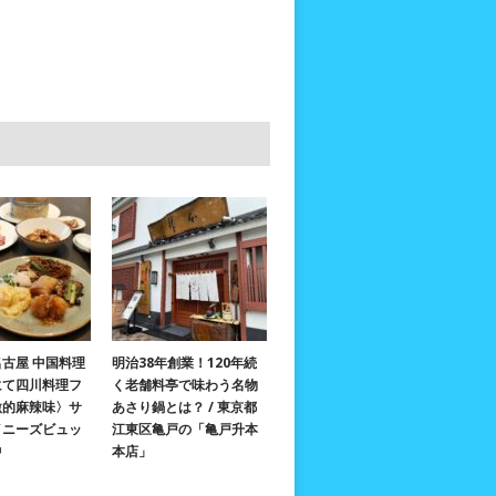
古屋 中国料理
明治38年創業！120年続
にて四川料理フ
く老舗料亭で味わう名物
激的麻辣味〉サ
あさり鍋とは？ / 東京都
イニーズビュッ
江東区亀戸の「亀戸升本
中
本店」