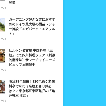
開業
07/26
ガーデニング好きな方におすす
めのドイツ最大級の園芸レジャ
ー施設「エガパーク・エアフル
ト」
07/25
ヒルトン名古屋 中国料理「王
朝」にて四川料理フェア〈刺激
的麻辣味〉サマーチャイニーズ
ビュッフェ開催中
07/20
明治38年創業！120年続く老舗
料亭で味わう名物あさり鍋と
は？ / 東京都江東区亀戸の「亀
戸升本 本店」
07/19