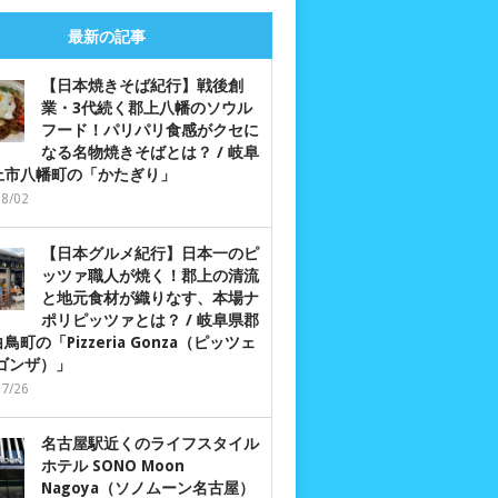
最新の記事
【日本焼きそば紀行】戦後創
業・3代続く郡上八幡のソウル
フード！パリパリ食感がクセに
なる名物焼きそばとは？ / 岐阜
上市八幡町の「かたぎり」
08/02
【日本グルメ紀行】日本一のピ
ッツァ職人が焼く！郡上の清流
と地元食材が織りなす、本場ナ
ポリピッツァとは？ / 岐阜県郡
鳥町の「Pizzeria Gonza（ピッツェ
 ゴンザ）」
07/26
名古屋駅近くのライフスタイル
ホテル SONO Moon
Nagoya（ソノムーン名古屋）