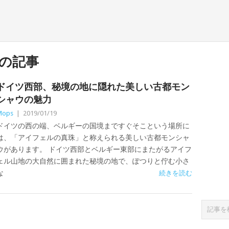
の記事
ドイツ西部、秘境の地に隠れた美しい古都モン
シャウの魅力
Mops
|
2019/01/19
ドイツの西の端、ベルギーの国境まですぐそこという場所に
は、「アイフェルの真珠」と称えられる美しい古都モンシャ
ウがあります。 ドイツ西部とベルギー東部にまたがるアイフ
ェル山地の大自然に囲まれた秘境の地で、ぽつりと佇む小さ
な
続きを読む