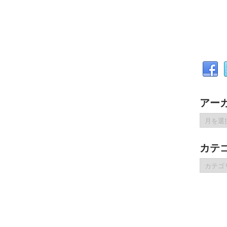
アー
ア
ー
カ
カテ
イ
ブ
カ
テ
ゴ
リ
ー