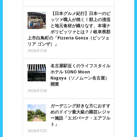
【日本グルメ紀行】日本一のピ
ッツァ職人が焼く！郡上の清流
と地元食材が織りなす、本場ナ
ポリピッツァとは？ / 岐阜県郡
上市白鳥町の「Pizzeria Gonza（ピッツェ
リア ゴンザ）」
2026/07/26
名古屋駅近くのライフスタイル
ホテル SONO Moon
Nagoya（ソノムーン名古屋）
開業
2026/07/26
ガーデニング好きな方におすす
めのドイツ最大級の園芸レジャ
ー施設「エガパーク・エアフル
ト」
2026/07/25