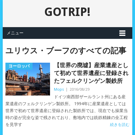
GOTRIP!
メニュー
ユリウス・ブーフのすべての記事
【世界の廃墟】産業遺産とし
ヨーロッパ
て初めて世界遺産に登録され
たフェルクリンゲン製鉄所
Mops
|
2016/08/29
ドイツ南西部ザールラント州にある産
業遺産のフェルクリンゲン製鉄所。 1994年に産業遺産としては
世界で初めて世界遺産に登録された製鉄所では、現在でも操業当
時の姿が完全な姿で残されており、敷地内では銑鉄精錬の全工程
を見学す
続きを読む