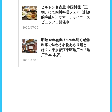
ヒルトン名古屋 中国料理「王
朝」にて四川料理フェア〈刺激
的麻辣味〉サマーチャイニーズ
ビュッフェ開催中
2026/07/20
明治38年創業！120年続く老舗
料亭で味わう名物あさり鍋と
は？ / 東京都江東区亀戸の「亀
戸升本 本店」
2026/07/19