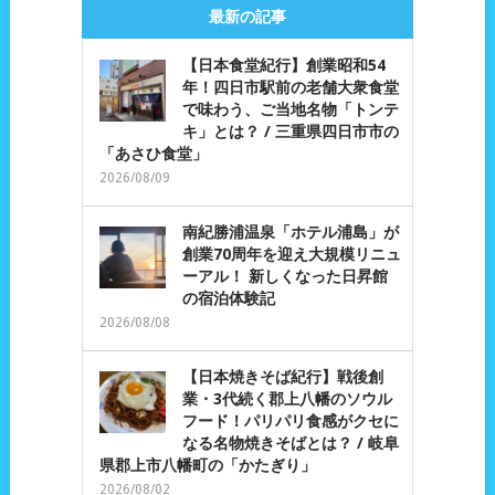
最新の記事
【日本食堂紀行】創業昭和54
年！四日市駅前の老舗大衆食堂
で味わう、ご当地名物「トンテ
キ」とは？ / 三重県四日市市の
「あさひ食堂」
2026/08/09
南紀勝浦温泉「ホテル浦島」が
創業70周年を迎え大規模リニュ
ーアル！ 新しくなった日昇館
の宿泊体験記
2026/08/08
【日本焼きそば紀行】戦後創
業・3代続く郡上八幡のソウル
フード！パリパリ食感がクセに
なる名物焼きそばとは？ / 岐阜
県郡上市八幡町の「かたぎり」
2026/08/02