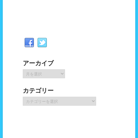
アーカイブ
ア
ー
カ
カテゴリー
イ
ブ
カ
テ
ゴ
リ
ー