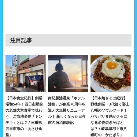
注目記事
【日本食堂紀行】創業
南紀勝浦温泉「ホテル
【日本焼きそば紀行】
昭和54年！四日市駅前
浦島」が創業70周年を
戦後創業・3代続く郡上
の老舗大衆食堂で味わ
迎え大規模リニューア
八幡のソウルフード！
う、ご当地名物「トン
ル！ 新しくなった日昇
パリパリ食感がクセに
テキ」とは？ / 三重県
館の宿泊体験記
なる名物焼きそばと
四日市市の「あさひ食
は？ / 岐阜県郡上市八
堂」
幡町の「かたぎり」