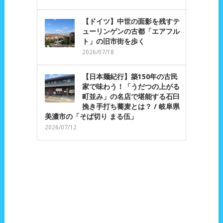
【ドイツ】中世の面影を残すテ
ューリンゲンの古都「エアフル
ト」の旧市街を歩く
2026/07/18
【日本麺紀行】築150年の古民
家で味わう！「うだつの上がる
町並み」の名店で堪能する石臼
挽き手打ち蕎麦とは？ / 岐阜県
美濃市の「そば切り まる伍」
2026/07/12