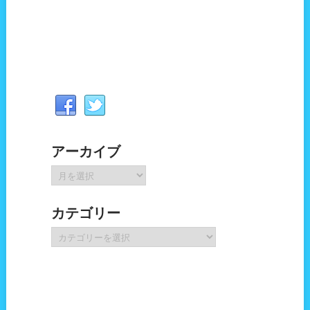
アーカイブ
ア
ー
カ
カテゴリー
イ
ブ
カ
テ
ゴ
リ
ー