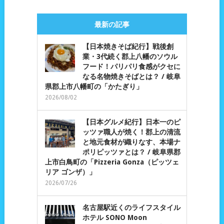
最新の記事
【日本焼きそば紀行】戦後創
業・3代続く郡上八幡のソウル
フード！パリパリ食感がクセに
なる名物焼きそばとは？ / 岐阜
県郡上市八幡町の「かたぎり」
2026/08/02
【日本グルメ紀行】日本一のピ
ッツァ職人が焼く！郡上の清流
と地元食材が織りなす、本場ナ
ポリピッツァとは？ / 岐阜県郡
上市白鳥町の「Pizzeria Gonza（ピッツェ
リア ゴンザ）」
2026/07/26
名古屋駅近くのライフスタイル
ホテル SONO Moon