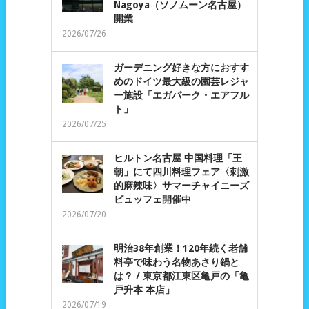
Nagoya（ソノムーン名古屋）
開業
2026/07/26
ガーデニング好きな方におすす
めのドイツ最大級の園芸レジャ
ー施設「エガパーク・エアフル
ト」
2026/07/25
ヒルトン名古屋 中国料理「王
朝」にて四川料理フェア〈刺激
的麻辣味〉サマーチャイニーズ
ビュッフェ開催中
2026/07/20
明治38年創業！120年続く老舗
料亭で味わう名物あさり鍋と
は？ / 東京都江東区亀戸の「亀
戸升本 本店」
2026/07/19