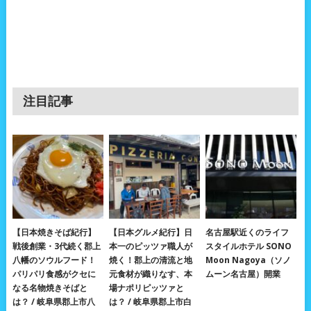
注目記事
【日本焼きそば紀行】
【日本グルメ紀行】日
名古屋駅近くのライフ
戦後創業・3代続く郡上
本一のピッツァ職人が
スタイルホテル SONO
八幡のソウルフード！
焼く！郡上の清流と地
Moon Nagoya（ソノ
パリパリ食感がクセに
元食材が織りなす、本
ムーン名古屋）開業
なる名物焼きそばと
場ナポリピッツァと
は？ / 岐阜県郡上市八
は？ / 岐阜県郡上市白