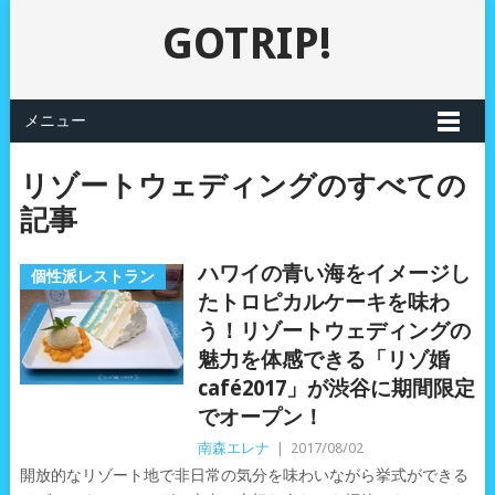
GOTRIP!
メニュー
リゾートウェディングのすべての
記事
ハワイの青い海をイメージし
個性派レストラン
たトロピカルケーキを味わ
う！リゾートウェディングの
魅力を体感できる「リゾ婚
café2017」が渋谷に期間限定
でオープン！
南森エレナ
|
2017/08/02
開放的なリゾート地で非日常の気分を味わいながら挙式ができる