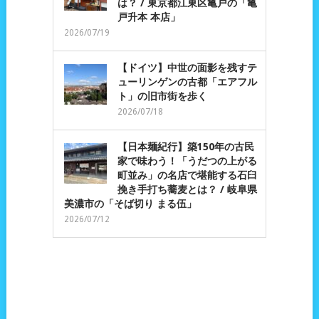
は？ / 東京都江東区亀戸の「亀
戸升本 本店」
2026/07/19
【ドイツ】中世の面影を残すテ
ューリンゲンの古都「エアフル
ト」の旧市街を歩く
2026/07/18
【日本麺紀行】築150年の古民
家で味わう！「うだつの上がる
町並み」の名店で堪能する石臼
挽き手打ち蕎麦とは？ / 岐阜県
美濃市の「そば切り まる伍」
2026/07/12