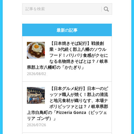
最新の記事
【日本焼きそば紀行】戦後創
業・3代続く郡上八幡のソウル
フード！パリパリ食感がクセに
なる名物焼きそばとは？ / 岐阜
県郡上市八幡町の「かたぎり」
2026/08/02
【日本グルメ紀行】日本一のピ
ッツァ職人が焼く！郡上の清流
と地元食材が織りなす、本場ナ
ポリピッツァとは？ / 岐阜県郡
上市白鳥町の「Pizzeria Gonza（ピッツェ
リア ゴンザ）」
2026/07/26