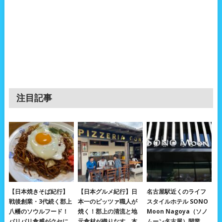
注目記事
【日本焼きそば紀行】
【日本グルメ紀行】日
名古屋駅近くのライフ
戦後創業・3代続く郡上
本一のピッツァ職人が
スタイルホテル SONO
八幡のソウルフード！
焼く！郡上の清流と地
Moon Nagoya（ソノ
パリパリ食感がクセに
元食材が織りなす、本
ムーン名古屋）開業