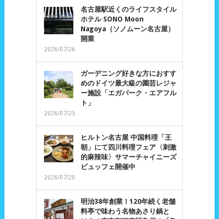
名古屋駅近くのライフスタイル
ホテル SONO Moon
Nagoya（ソノムーン名古屋）
開業
2026/07/26
ガーデニング好きな方におすす
めのドイツ最大級の園芸レジャ
ー施設「エガパーク・エアフル
ト」
2026/07/25
ヒルトン名古屋 中国料理「王
朝」にて四川料理フェア〈刺激
的麻辣味〉サマーチャイニーズ
ビュッフェ開催中
2026/07/20
明治38年創業！120年続く老舗
料亭で味わう名物あさり鍋と