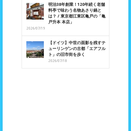
明治38年創業！120年続く老舗
料亭で味わう名物あさり鍋と
は？ / 東京都江東区亀戸の「亀
戸升本 本店」
2026/07/19
【ドイツ】中世の面影を残すテ
ューリンゲンの古都「エアフル
ト」の旧市街を歩く
2026/07/18