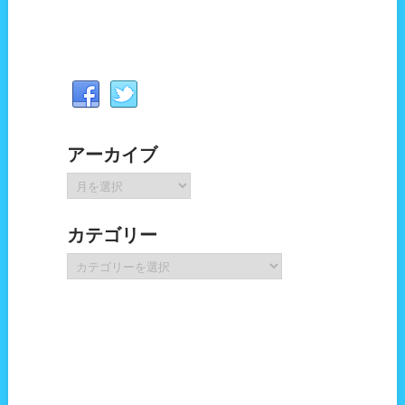
アーカイブ
ア
ー
カ
カテゴリー
イ
ブ
カ
テ
ゴ
リ
ー