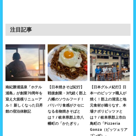
注目記事
南紀勝浦温泉「ホテル
【日本焼きそば紀行】
【日本グルメ紀行】日
浦島」が創業70周年を
戦後創業・3代続く郡上
本一のピッツァ職人が
迎え大規模リニューア
八幡のソウルフード！
焼く！郡上の清流と地
ル！ 新しくなった日昇
パリパリ食感がクセに
元食材が織りなす、本
館の宿泊体験記
なる名物焼きそばと
場ナポリピッツァと
は？ / 岐阜県郡上市八
は？ / 岐阜県郡上市白
幡町の「かたぎり」
鳥町の「Pizzeria
Gonza（ピッツェリア
ゴンザ）」