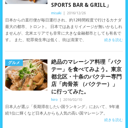
SPORTS BAR & GRILL」
misaki
|
2016/12/26
日本からの直行便が毎日運行され、約12時間程度で行けるカナダ
最大の都市、トロント。 日本ではあまりイメージが無いかもしれ
ませんが、北米エリアでも非常に大きな金融都市としても有名で
す。 また、犯罪発生率は低く、街は清潔で、
続きを読む
絶品のマレーシア料理「バク
グルメ
テー」を食べてみよう。東京
都北区・十条のバクテー専門
店「肉骨茶 （バクテー）」
に行ってみた。
hiro
|
2016/02/10
日本人が選ぶ「長期滞在したい国ランキング」において、9年連
続1位に輝くなど日本人からも人気の高い国マレーシア。
続きを読む