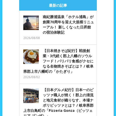
最新の記事
南紀勝浦温泉「ホテル浦島」が
創業70周年を迎え大規模リニュ
ーアル！ 新しくなった日昇館
の宿泊体験記
2026/08/08
【日本焼きそば紀行】戦後創
業・3代続く郡上八幡のソウル
フード！パリパリ食感がクセに
なる名物焼きそばとは？ / 岐阜
県郡上市八幡町の「かたぎり」
2026/08/02
【日本グルメ紀行】日本一のピ
ッツァ職人が焼く！郡上の清流
と地元食材が織りなす、本場ナ
ポリピッツァとは？ / 岐阜県郡
上市白鳥町の「Pizzeria Gonza（ピッツェ
リア ゴンザ）」