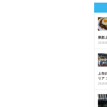
県郡
2026/
上市白
リア
2026/