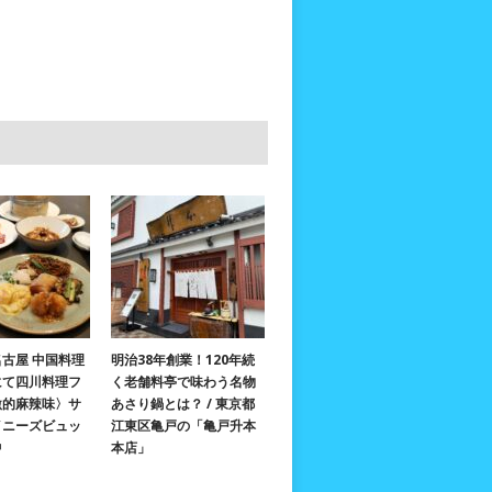
古屋 中国料理
明治38年創業！120年続
にて四川料理フ
く老舗料亭で味わう名物
激的麻辣味〉サ
あさり鍋とは？ / 東京都
イニーズビュッ
江東区亀戸の「亀戸升本
中
本店」