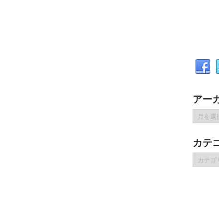
アー
ア
ー
カ
カテ
イ
ブ
カ
テ
ゴ
リ
ー