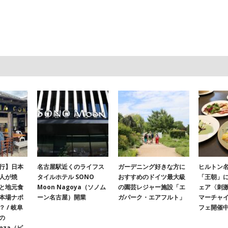
行】日本
名古屋駅近くのライフス
ガーデニング好きな方に
ヒルトン名
人が焼
タイルホテル SONO
おすすめのドイツ最大級
「王朝」
と地元食
Moon Nagoya（ソノム
の園芸レジャー施設「エ
ェア〈刺
本場ナポ
ーン名古屋）開業
ガパーク・エアフルト」
マーチャ
 / 岐阜
フェ開催
の
onza（ピ