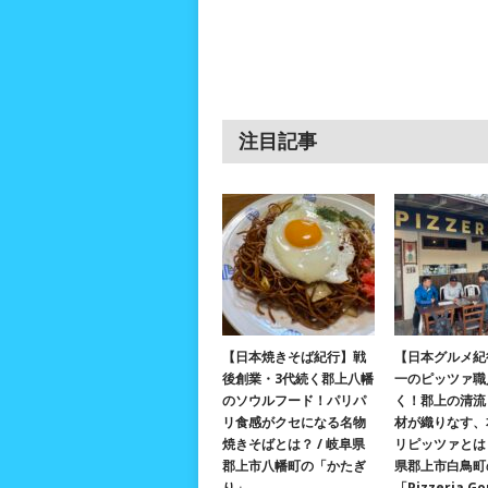
注目記事
【日本焼きそば紀行】戦
【日本グルメ紀
後創業・3代続く郡上八幡
一のピッツァ職
のソウルフード！パリパ
く！郡上の清流
リ食感がクセになる名物
材が織りなす、
焼きそばとは？ / 岐阜県
リピッツァとは？
郡上市八幡町の「かたぎ
県郡上市白鳥町
り」
「Pizzeria G