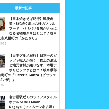
最新の記事
【日本焼きそば紀行】戦後創
業・3代続く郡上八幡のソウル
フード！パリパリ食感がクセに
なる名物焼きそばとは？ / 岐阜
上市八幡町の「かたぎり」
08/02
【日本グルメ紀行】日本一のピ
ッツァ職人が焼く！郡上の清流
と地元食材が織りなす、本場ナ
ポリピッツァとは？ / 岐阜県郡
鳥町の「Pizzeria Gonza（ピッツェ
 ゴンザ）」
07/26
名古屋駅近くのライフスタイル
ホテル SONO Moon
Nagoya（ソノムーン名古屋）