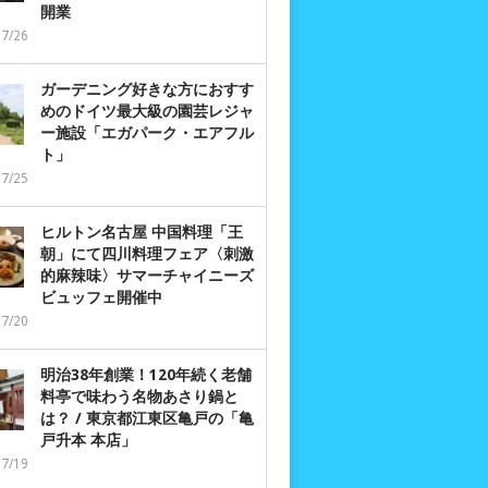
開業
07/26
ガーデニング好きな方におすす
めのドイツ最大級の園芸レジャ
ー施設「エガパーク・エアフル
ト」
07/25
ヒルトン名古屋 中国料理「王
朝」にて四川料理フェア〈刺激
的麻辣味〉サマーチャイニーズ
ビュッフェ開催中
07/20
明治38年創業！120年続く老舗
料亭で味わう名物あさり鍋と
は？ / 東京都江東区亀戸の「亀
戸升本 本店」
07/19