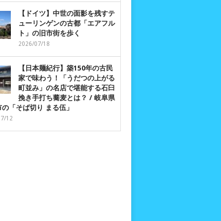
【ドイツ】中世の面影を残すテ
ューリンゲンの古都「エアフル
ト」の旧市街を歩く
2026/07/18
【日本麺紀行】築150年の古民
家で味わう！「うだつの上がる
町並み」の名店で堪能する石臼
挽き手打ち蕎麦とは？ / 岐阜県
市の「そば切り まる伍」
07/12