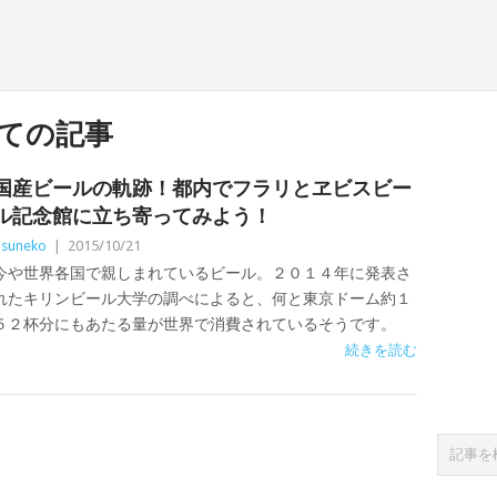
ての記事
国産ビールの軌跡！都内でフラリとヱビスビー
ル記念館に立ち寄ってみよう！
isuneko
|
2015/10/21
今や世界各国で親しまれているビール。２０１４年に発表さ
れたキリンビール大学の調べによると、何と東京ドーム約１
５２杯分にもあたる量が世界で消費されているそうです。
続きを読む