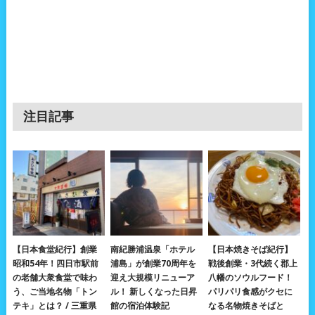
注目記事
【日本食堂紀行】創業
南紀勝浦温泉「ホテル
【日本焼きそば紀行】
昭和54年！四日市駅前
浦島」が創業70周年を
戦後創業・3代続く郡上
の老舗大衆食堂で味わ
迎え大規模リニューア
八幡のソウルフード！
う、ご当地名物「トン
ル！ 新しくなった日昇
パリパリ食感がクセに
テキ」とは？ / 三重県
館の宿泊体験記
なる名物焼きそばと