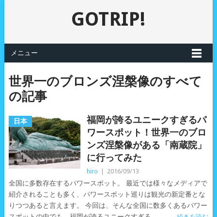
GOTRIP!
メニュー
世界一のブロンズ涅槃像のすべて
の記事
福岡が誇るユニークすぎるパ
日本
ワースポット！世界一のブロ
ンズ涅槃像がある「南蔵院」
に行ってみた
hiro
|
2016/09/13
全国に多数存在するパワースポット。 最近では様々なメディアで
紹介されることも多く、パワースポット巡りは観光の新定番とな
りつつあると言えます。 今回は、そんな全国に数多くあるパワー
スポットの中でも、福岡が誇るユニークすぎる
続きを読む