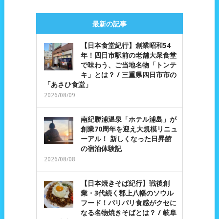
最新の記事
【日本食堂紀行】創業昭和54
年！四日市駅前の老舗大衆食堂
で味わう、ご当地名物「トンテ
キ」とは？ / 三重県四日市市の
「あさひ食堂」
2026/08/09
南紀勝浦温泉「ホテル浦島」が
創業70周年を迎え大規模リニュ
ーアル！ 新しくなった日昇館
の宿泊体験記
2026/08/08
【日本焼きそば紀行】戦後創
業・3代続く郡上八幡のソウル
フード！パリパリ食感がクセに
なる名物焼きそばとは？ / 岐阜