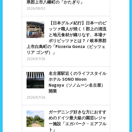
県郡上市八幡町の「かたぎり」
2026/08/02
【日本グルメ紀行】日本一のピ
ッツァ職人が焼く！郡上の清流
と地元食材が織りなす、本場ナ
ポリピッツァとは？ / 岐阜県郡
上市白鳥町の「Pizzeria Gonza（ピッツェ
リア ゴンザ）」
2026/07/26
名古屋駅近くのライフスタイル
ホテル SONO Moon
Nagoya（ソノムーン名古屋）
開業
2026/07/26
ガーデニング好きな方におすす
めのドイツ最大級の園芸レジャ
ー施設「エガパーク・エアフル
ト」