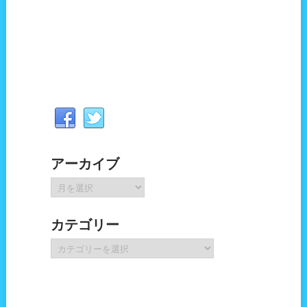
アーカイブ
ア
ー
カ
カテゴリー
イ
ブ
カ
テ
ゴ
リ
ー