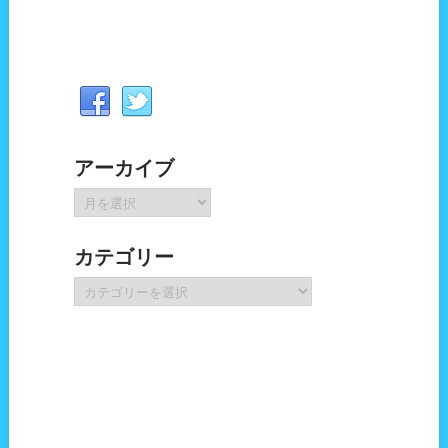
アーカイブ
ア
ー
カ
カテゴリー
イ
ブ
カ
テ
ゴ
リ
ー