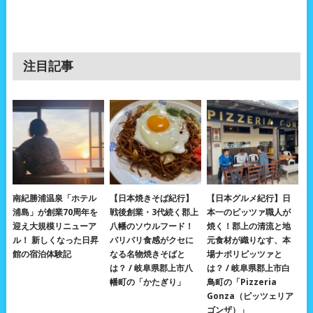
注目記事
南紀勝浦温泉「ホテル
【日本焼きそば紀行】
【日本グルメ紀行】日
浦島」が創業70周年を
戦後創業・3代続く郡上
本一のピッツァ職人が
迎え大規模リニューア
八幡のソウルフード！
焼く！郡上の清流と地
ル！ 新しくなった日昇
パリパリ食感がクセに
元食材が織りなす、本
館の宿泊体験記
なる名物焼きそばと
場ナポリピッツァと
は？ / 岐阜県郡上市八
は？ / 岐阜県郡上市白
幡町の「かたぎり」
鳥町の「Pizzeria
Gonza（ピッツェリア
ゴンザ）」