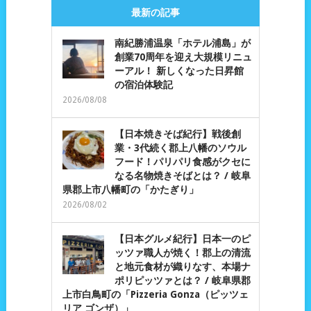
最新の記事
南紀勝浦温泉「ホテル浦島」が
創業70周年を迎え大規模リニュ
ーアル！ 新しくなった日昇館
の宿泊体験記
2026/08/08
【日本焼きそば紀行】戦後創
業・3代続く郡上八幡のソウル
フード！パリパリ食感がクセに
なる名物焼きそばとは？ / 岐阜
県郡上市八幡町の「かたぎり」
2026/08/02
【日本グルメ紀行】日本一のピ
ッツァ職人が焼く！郡上の清流
と地元食材が織りなす、本場ナ
ポリピッツァとは？ / 岐阜県郡
上市白鳥町の「Pizzeria Gonza（ピッツェ
リア ゴンザ）」