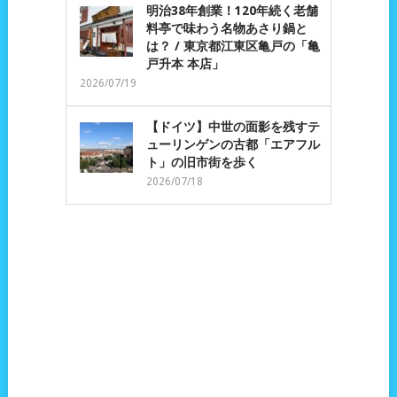
明治38年創業！120年続く老舗
料亭で味わう名物あさり鍋と
は？ / 東京都江東区亀戸の「亀
戸升本 本店」
2026/07/19
【ドイツ】中世の面影を残すテ
ューリンゲンの古都「エアフル
ト」の旧市街を歩く
2026/07/18