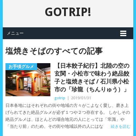
GOTRIP!
メニュー
塩焼きそばのすべての記事
【日本餃子紀行】北陸の空の
お手頃グルメ
玄関・小松市で味わう絶品餃
子と塩焼きそば / 石川県小松
市の「珍龍（ちんりゅう）」
gotrip
|
2019/01/31
日本各地にはそれぞれの街や地域の方々がこよなく愛し、磨き上
げられてきた絶品グルメが必ず１つや２つ存在する。 しかしその
絶品グルメは、ほとんどの場合地元の人にとっては「常識」や
「当たり前」のため、その街や地域以外の人にはな
続きを読む