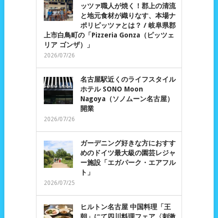
ッツァ職人が焼く！郡上の清流
と地元食材が織りなす、本場ナ
ポリピッツァとは？ / 岐阜県郡
上市白鳥町の「Pizzeria Gonza（ピッツェ
リア ゴンザ）」
2026/07/26
名古屋駅近くのライフスタイル
ホテル SONO Moon
Nagoya（ソノムーン名古屋）
開業
2026/07/26
ガーデニング好きな方におすす
めのドイツ最大級の園芸レジャ
ー施設「エガパーク・エアフル
ト」
2026/07/25
ヒルトン名古屋 中国料理「王
朝」にて四川料理フェア〈刺激