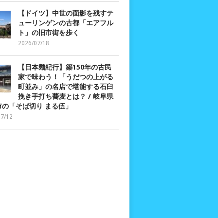
【ドイツ】中世の面影を残すテ
ューリンゲンの古都「エアフル
ト」の旧市街を歩く
2026/07/18
【日本麺紀行】築150年の古民
家で味わう！「うだつの上がる
町並み」の名店で堪能する石臼
挽き手打ち蕎麦とは？ / 岐阜県
市の「そば切り まる伍」
07/12