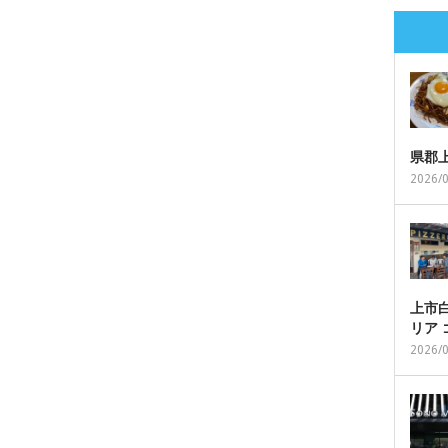
県郡
2026/
上市白
リア
2026/