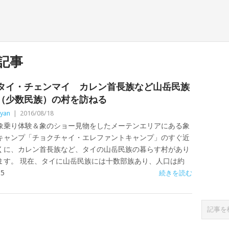
記事
タイ・チェンマイ カレン首長族など山岳民族
（少数民族）の村を訪ねる
yan
|
2016/08/18
象乗り体験＆象のショー見物をしたメーテンエリアにある象
キャンプ「チョクチャイ・エレファントキャンプ」のすぐ近
くに、カレン首長族など、タイの山岳民族の暮らす村があり
ます。 現在、タイに山岳民族には十数部族あり、人口は約
75
続きを読む