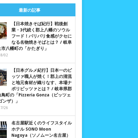
最新の記事
【日本焼きそば紀行】戦後創
業・3代続く郡上八幡のソウル
フード！パリパリ食感がクセに
なる名物焼きそばとは？ / 岐阜
上市八幡町の「かたぎり」
08/02
【日本グルメ紀行】日本一のピ
ッツァ職人が焼く！郡上の清流
と地元食材が織りなす、本場ナ
ポリピッツァとは？ / 岐阜県郡
鳥町の「Pizzeria Gonza（ピッツェ
 ゴンザ）」
07/26
名古屋駅近くのライフスタイル
ホテル SONO Moon
Nagoya（ソノムーン名古屋）