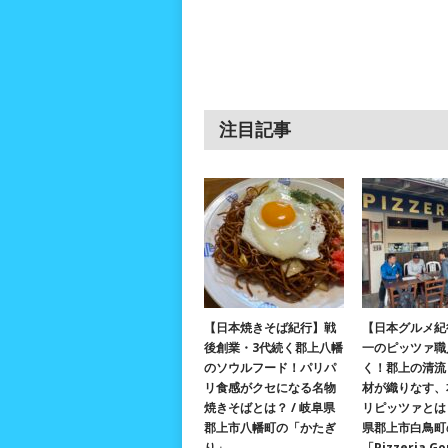
注目記事
【日本焼きそば紀行】戦
【日本グルメ紀
後創業・3代続く郡上八幡
一のピッツァ職
のソウルフード！パリパ
く！郡上の清流
リ食感がクセになる名物
材が織りなす、
焼きそばとは？ / 岐阜県
リピッツァとは？
郡上市八幡町の「かたぎ
県郡上市白鳥町
り」
「Pizzeria G