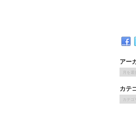
アー
ア
ー
カ
カテ
イ
ブ
カ
テ
ゴ
リ
ー