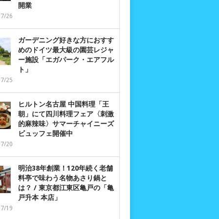
開業
07/26
ガーデニング好きな方におすす
めのドイツ最大級の園芸レジャ
ー施設「エガパーク・エアフル
ト」
07/25
ヒルトン名古屋 中国料理「王
朝」にて四川料理フェア〈刺激
的麻辣味〉サマーチャイニーズ
ビュッフェ開催中
07/20
明治38年創業！120年続く老舗
料亭で味わう名物あさり鍋と
は？ / 東京都江東区亀戸の「亀
戸升本 本店」
07/19