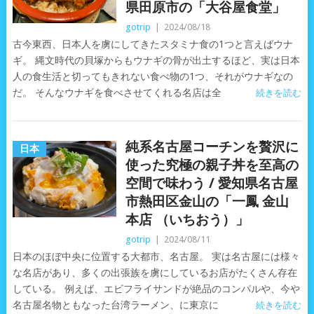
県田原市の「大谷屋食堂」
gotrip
|
2024/08/18
古今東西、日本人を虜にしてきたスタミナ食の1つと言えばウナ
ギ。 縄文時代の貝塚からもウナギの骨が出土するほど、実は日本
人の食生活と切ってもきれない食べ物の1つ、それがウナギなの
だ。 そんなウナギを食べさせてくれる名店は全
続きを読む
純系名古屋コーチンを贅沢に
日本
使った究極の親子丼を至高の
空間で味わう / 愛知県名古屋
市熱田区金山の「一鳳 金山
本店 （いちおう）」
gotrip
|
2024/08/11
日本のほぼ中央に位置する大都市、名古屋。 実は名古屋には様々
な名店があり、多くの出張族を虜にしているお店がたくさん存在
している。 例えば、エビフライサンドが絶品のコンパルや、今や
名古屋名物ともなった台湾ラーメン、に東京に
続きを読む