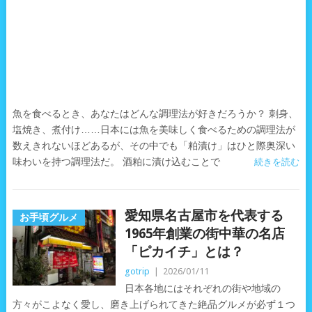
魚を食べるとき、あなたはどんな調理法が好きだろうか？ 刺身、
塩焼き、煮付け……日本には魚を美味しく食べるための調理法が
数えきれないほどあるが、その中でも「粕漬け」はひと際奥深い
味わいを持つ調理法だ。 酒粕に漬け込むことで
続きを読む
愛知県名古屋市を代表する
お手頃グルメ
1965年創業の街中華の名店
「ピカイチ」とは？
gotrip
|
2026/01/11
日本各地にはそれぞれの街や地域の
方々がこよなく愛し、磨き上げられてきた絶品グルメが必ず１つ