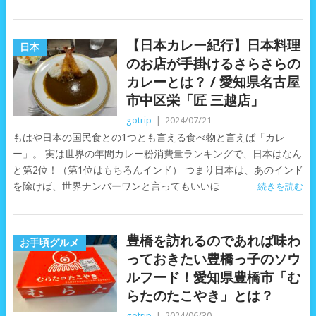
【日本カレー紀行】日本料理
日本
のお店が手掛けるさらさらの
カレーとは？ / 愛知県名古屋
市中区栄「匠 三越店」
gotrip
|
2024/07/21
もはや日本の国民食との1つとも言える食べ物と言えば「カレ
ー」。 実は世界の年間カレー粉消費量ランキングで、日本はなん
と第2位！（第1位はもちろんインド） つまり日本は、あのインド
を除けば、世界ナンバーワンと言ってもいいほ
続きを読む
豊橋を訪れるのであれば味わ
お手頃グルメ
っておきたい豊橋っ子のソウ
ルフード！愛知県豊橋市「む
らたのたこやき」とは？
gotrip
|
2024/06/30