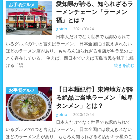
愛知県が誇る、知られざるラ
お手頃グルメ
ーメンチェーン「ラーメン
福」とは？
gotrip
|
2021/03/24
日本人だけでなく世界でも認められて
いるグルメの1つと言えばラーメン。 日本全国には数えきれない
ほどのラーメン店があり、もちろん知られざる名店がキラ星のご
とく存在している。 例えば、西日本でいえば広島市民を魅了し続
ける「陽
続きを読む
【日本麺紀行】東海地方が誇
お手頃グルメ
る絶品ご当地ラーメン「岐阜
タンメン」とは？
gotrip
|
2020/12/24
日本人だけでなく世界でも認められて
いるグルメの1つと言えばラーメン。 日本全国には数えきれない
ほどのラーメン店があり、もちろん知られざる名店がキラ星のご