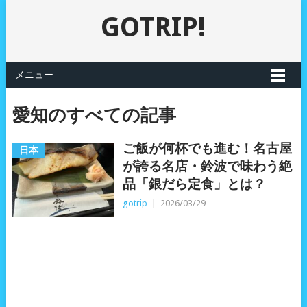
GOTRIP!
メニュー
愛知のすべての記事
ご飯が何杯でも進む！名古屋
日本
が誇る名店・鈴波で味わう絶
品「銀だら定食」とは？
gotrip
|
2026/03/29