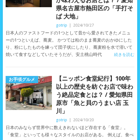
が味わえるお店とは？ / 愛知
県名古屋市熱田区の「手打そ
ば 大地」
gotrip
|
2024/10/27
日本人のファストフードの1つとして昔から愛されてきたメニュ
ーの1つといえば、蕎麦。 かつては粒のまま蕎麦のおかゆにした
り、粉にしたものを練って団子状にしたり、蕎麦粉を水で溶いて
焼いて食すなどしていたそうだが、安土桃山時代
続きを読む
【ニッポン食堂紀行】100年
お手頃グルメ
以上の歴史を紡ぐお店で味わ
う絶品定食とは？ / 愛知県田
原市「魚と貝のうまい店 玉
川」
gotrip
|
2024/10/20
日本のみならず世界中に数えきれないほど存在する「食堂」。
「食堂」といっても様々なスタイルのお店がある。 例えば、食べ