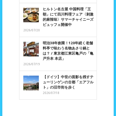
ヒルトン名古屋 中国料理「王
朝」にて四川料理フェア〈刺激
的麻辣味〉サマーチャイニーズ
ビュッフェ開催中
2026/07/20
明治38年創業！120年続く老舗
料亭で味わう名物あさり鍋と
は？ / 東京都江東区亀戸の「亀
戸升本 本店」
2026/07/19
【ドイツ】中世の面影を残すテ
ューリンゲンの古都「エアフル
ト」の旧市街を歩く
2026/07/18