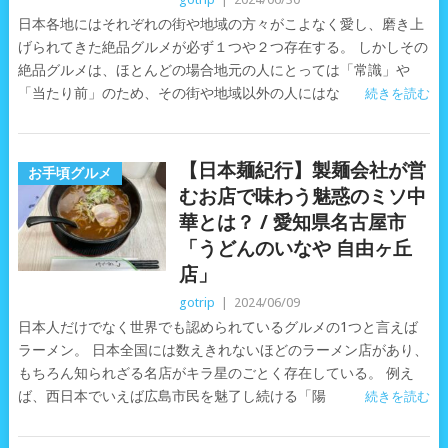
日本各地にはそれぞれの街や地域の方々がこよなく愛し、磨き上
げられてきた絶品グルメが必ず１つや２つ存在する。 しかしその
絶品グルメは、ほとんどの場合地元の人にとっては「常識」や
「当たり前」のため、その街や地域以外の人にはな
続きを読む
【日本麺紀行】製麺会社が営
お手頃グルメ
むお店で味わう魅惑のミソ中
華とは？ / 愛知県名古屋市
「うどんのいなや 自由ヶ丘
店」
gotrip
|
2024/06/09
日本人だけでなく世界でも認められているグルメの1つと言えば
ラーメン。 日本全国には数えきれないほどのラーメン店があり、
もちろん知られざる名店がキラ星のごとく存在している。 例え
ば、西日本でいえば広島市民を魅了し続ける「陽
続きを読む