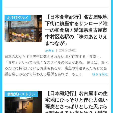
【日本食堂紀行】名古屋駅地
お手頃グルメ
下街に鎮座するサンロード唯
一の和食店 / 愛知県名古屋市
中村区名駅の「味のあとりえ
まつなが」
gotrip
|
2025/03/02
日本のみならず世界中に数えきれないほど存在する「食堂」。
「食堂」といっても様々なスタイルのお店がある。 例えば、食べ
るだけに特化しているお店もあるが、店主や常連さんたちとの会
話を楽しみながら味わえる場所もあれば、もしく
続きを読む
【日本麺紀行】名古屋市の住
個性派レストラン
宅地にひっそりと佇む力強い
蕎麦とさっぱりとした天ぷら