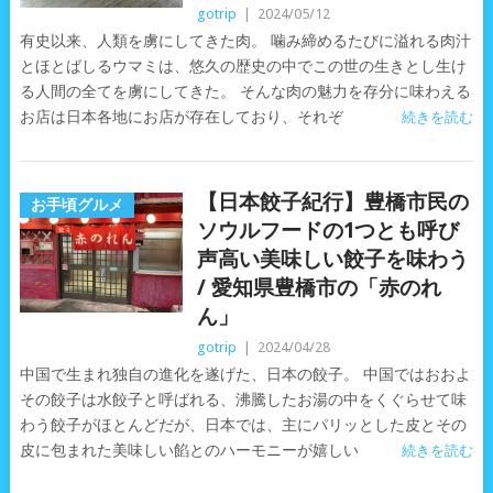
gotrip
|
2024/05/12
有史以来、人類を虜にしてきた肉。 噛み締めるたびに溢れる肉汁
とほとばしるウマミは、悠久の歴史の中でこの世の生きとし生け
る人間の全てを虜にしてきた。 そんな肉の魅力を存分に味わえる
お店は日本各地にお店が存在しており、それぞ
続きを読む
【日本餃子紀行】豊橋市民の
お手頃グルメ
ソウルフードの1つとも呼び
声高い美味しい餃子を味わう
/ 愛知県豊橋市の「赤のれ
ん」
gotrip
|
2024/04/28
中国で生まれ独自の進化を遂げた、日本の餃子。 中国ではおおよ
その餃子は水餃子と呼ばれる、沸騰したお湯の中をくぐらせて味
わう餃子がほとんどだが、日本では、主にパリッとした皮とその
皮に包まれた美味しい餡とのハーモニーが嬉しい
続きを読む