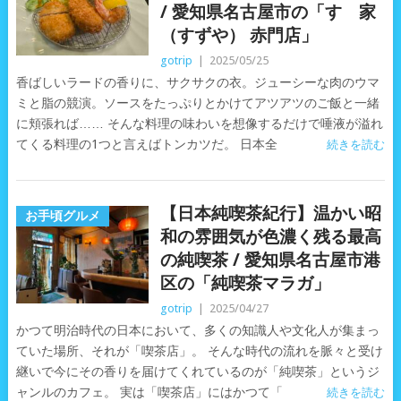
/ 愛知県名古屋市の「すゞ家
（すずや） 赤門店」
gotrip
|
2025/05/25
香ばしいラードの香りに、サクサクの衣。ジューシーな肉のウマ
ミと脂の競演。ソースをたっぷりとかけてアツアツのご飯と一緒
に頬張れば…… そんな料理の味わいを想像するだけで唾液が溢れ
てくる料理の1つと言えばトンカツだ。 日本全
続きを読む
【日本純喫茶紀行】温かい昭
お手頃グルメ
和の雰囲気が色濃く残る最高
の純喫茶 / 愛知県名古屋市港
区の「純喫茶マラガ」
gotrip
|
2025/04/27
かつて明治時代の日本において、多くの知識人や文化人が集まっ
ていた場所、それが「喫茶店」。 そんな時代の流れを脈々と受け
継いで今にその香りを届けてくれているのが「純喫茶」というジ
ャンルのカフェ。 実は「喫茶店」にはかつて「
続きを読む