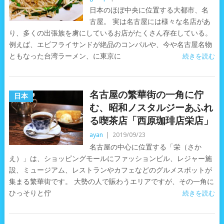
日本のほぼ中央に位置する大都市、名
古屋。 実は名古屋には様々な名店があ
り、多くの出張族を虜にしているお店がたくさん存在している。
例えば、エビフライサンドが絶品のコンパルや、今や名古屋名物
ともなった台湾ラーメン、に東京に
続きを読む
名古屋の繁華街の一角に佇
日本
む、昭和ノスタルジーあふれ
る喫茶店「西原珈琲店栄店」
ayan
|
2019/09/23
名古屋の中心に位置する「栄（さか
え）」は、ショッピングモールにファッションビル、レジャー施
設、ミュージアム、レストランやカフェなどのグルメスポットが
集まる繁華街です。 大勢の人で賑わうエリアですが、その一角に
ひっそりと佇
続きを読む