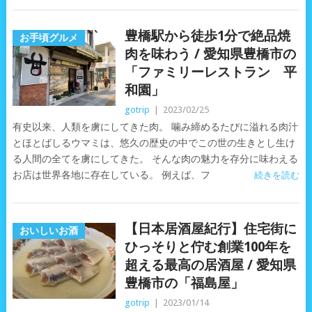
豊橋駅から徒歩1分で絶品焼
お手頃グルメ
肉を味わう / 愛知県豊橋市の
「ファミリーレストラン 平
和園」
gotrip
|
2023/02/25
有史以来、人類を虜にしてきた肉。 噛み締めるたびに溢れる肉汁
とほとばしるウマミは、悠久の歴史の中でこの世の生きとし生け
る人間の全てを虜にしてきた。 そんな肉の魅力を存分に味わえる
お店は世界各地に存在している。 例えば、フ
続きを読む
【日本居酒屋紀行】住宅街に
おいしいお酒
ひっそりと佇む創業100年を
超える最高の居酒屋 / 愛知県
豊橋市の「福島屋」
gotrip
|
2023/01/14