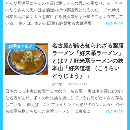
どんな居酒屋にもそのお店に通う人々の思いが重なり、そしてそ
のたくさんの思いは居酒屋の持つ雰囲気となるのだ。 それゆえ、
日本各地に多く人々を虜にする居酒屋がキラ星のごとく存在して
いる。 例えば、あの吉田類も絶賛する大衆酒場
続きを読む
名古屋が誇る知られざる薬膳
お手頃グルメ
ラーメン「好来系ラーメン」
とは？ / 好来系ラーメンの総
本山「好来道場 （こうらい
どうじょう） 」
gotrip
|
2022/12/31
日本のほぼ中央に位置する大都市、名古屋。 実は名古屋には様々
な名店があり、多くの出張族を虜にしているお店がたくさん存在
している。 例えば、エビフライサンドが絶品のコンパルや、今や
名古屋名物ともなった台湾ラーメン、に東京に
続きを読む