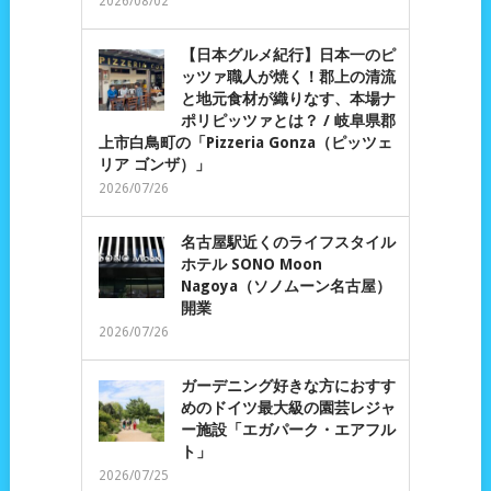
2026/08/02
【日本グルメ紀行】日本一のピ
ッツァ職人が焼く！郡上の清流
と地元食材が織りなす、本場ナ
ポリピッツァとは？ / 岐阜県郡
上市白鳥町の「Pizzeria Gonza（ピッツェ
リア ゴンザ）」
2026/07/26
名古屋駅近くのライフスタイル
ホテル SONO Moon
Nagoya（ソノムーン名古屋）
開業
2026/07/26
ガーデニング好きな方におすす
めのドイツ最大級の園芸レジャ
ー施設「エガパーク・エアフル
ト」
2026/07/25