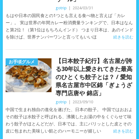
gotrip
|
2024/03/31
もはや日本の国民食との1つとも言える食べ物と言えば「カレ
ー」。 実は世界の年間カレー粉消費量ランキングで、日本はなん
と第2位！（第1位はもちろんインド） つまり日本は、あのインド
を除けば、世界ナンバーワンと言ってもいいほ
続きを読む
【日本餃子紀行】名古屋が誇
お手頃グルメ
る30年以上愛されてきた最高
のひとくち餃子とは？ / 愛知
県名古屋市中区錦「ぎょうざ
専門店唐や 錦店」
gotrip
|
2023/09/10
中国で生まれ独自の進化を遂げた、日本の餃子。 中国ではおおよ
その餃子は水餃子と呼ばれる、沸騰したお湯の中をくぐらせて味
わう餃子がほとんどだが、日本では、主にパリッとした皮とその
皮に包まれた美味しい餡とのハーモニーが嬉しい
続きを読む