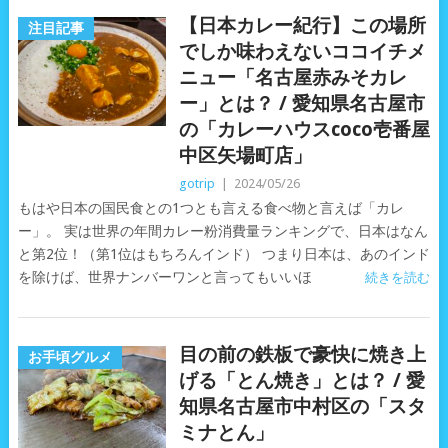
【日本カレー紀行】この場所
注目記事
でしか味わえないココイチメ
ニュー「名古屋赤みそカレ
ー」とは？ / 愛知県名古屋市
の「カレーハウスcoco壱番屋
中区矢場町店」
gotrip
|
2024/05/26
もはや日本の国民食との1つとも言える食べ物と言えば「カレ
ー」。 実は世界の年間カレー粉消費量ランキングで、日本はなん
と第2位！（第1位はもちろんインド） つまり日本は、あのインド
を除けば、世界ナンバーワンと言ってもいいほ
続きを読む
目の前の鉄板で豪快に焼き上
お手頃グルメ
げる「とん焼き」とは？ / 愛
知県名古屋市中村区の「スタ
ミナとん」