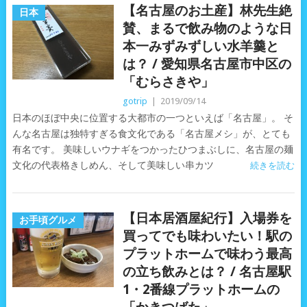
【名古屋のお土産】林先生絶
日本
賛、まるで飲み物のような日
本一みずみずしい水羊羹と
は？ / 愛知県名古屋市中区の
「むらさきや」
gotrip
|
2019/09/14
日本のほぼ中央に位置する大都市の一つといえば「名古屋」。 そ
んな名古屋は独特すぎる食文化である「名古屋メシ」が、とても
有名です。 美味しいウナギをつかったひつまぶしに、名古屋の麺
文化の代表格きしめん、そして美味しい串カツ
続きを読む
【日本居酒屋紀行】入場券を
お手頃グルメ
買ってでも味わいたい！駅の
プラットホームで味わう最高
の立ち飲みとは？ / 名古屋駅
1・2番線プラットホームの