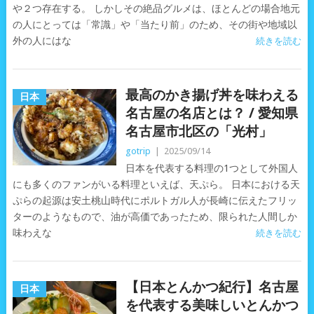
や２つ存在する。 しかしその絶品グルメは、ほとんどの場合地元
の人にとっては「常識」や「当たり前」のため、その街や地域以
外の人にはな
続きを読む
最高のかき揚げ丼を味わえる
日本
名古屋の名店とは？ / 愛知県
名古屋市北区の「光村」
gotrip
|
2025/09/14
日本を代表する料理の1つとして外国人
にも多くのファンがいる料理といえば、天ぷら。 日本における天
ぷらの起源は安土桃山時代にポルトガル人が長崎に伝えたフリッ
ターのようなもので、油が高価であったため、限られた人間しか
味わえな
続きを読む
【日本とんかつ紀行】名古屋
日本
を代表する美味しいとんかつ