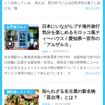
とく存在している。 例えば、西日本でいえば広島市民を魅了し続
ける「陽
続きを読む
日本にいながらプチ海外旅行
お手頃グルメ
気分を楽しめるモロッコ風テ
ィーハウス / 愛知県一宮市の
「アルザルカ」
ayan
|
2020/07/24
名古屋駅から東海道本線の快速電車で約10分、名鉄特急で約15分
の距離に位置する愛知県一宮市は、喫茶店で朝の時間帯にコーヒ
ーを注文するとトーストやゆで卵が無料でついてくるモーニング
サービス発祥の地として知られています。 そ
続きを読む
知られざる名古屋の新名物
個性派レストラン
「皿台湾」とは？
gotrip
|
2019/10/08