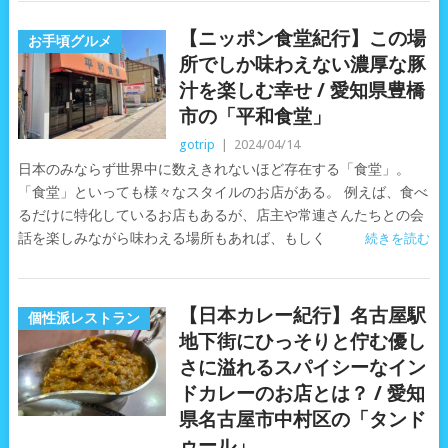
【ニッポン食堂紀行】この場
お手頃グルメ
所でしか味わえない濃厚な豚
汁を楽しむ幸せ / 愛知県豊橋
市の「平和食堂」
gotrip
|
2024/04/14
日本のみならず世界中に数えきれないほど存在する「食堂」。
「食堂」といっても様々なスタイルのお店がある。 例えば、食べ
るだけに特化しているお店もあるが、店主や常連さんたちとの会
話を楽しみながら味わえる場所もあれば、もしく
続きを読む
【日本カレー紀行】名古屋駅
個性派レストラン
地下街にひっそりと佇む優し
さに溢れるスパイシーなイン
ドカレーのお店とは？ / 愛知
県名古屋市中村区の「タンド
ゥール」