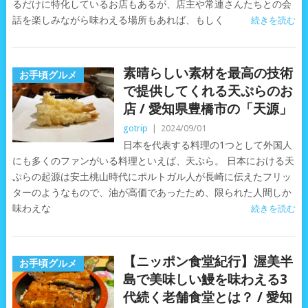
るだけに特化しているお店もあるが、店主や常連さんたちとの会
話を楽しみながら味わえる場所もあれば、もしく
続きを読む
素晴らしい素材を最高の技術
お手頃グルメ
で提供してくれる天ぷらのお
店 / 愛知県豊橋市の「天源」
gotrip
|
2024/09/01
日本を代表する料理の1つとして外国人
にも多くのファンがいる料理といえば、天ぷら。 日本における天
ぷらの起源は安土桃山時代にポルトガル人が長崎に伝えたフリッ
ターのようなもので、油が高価であったため、限られた人間しか
味わえな
続きを読む
【ニッポン食堂紀行】渥美半
お手頃グルメ
島で美味しい鰻を味わえる3
代続く老舗食堂とは？ / 愛知