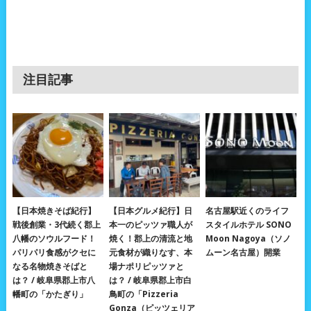
注目記事
【日本焼きそば紀行】
【日本グルメ紀行】日
名古屋駅近くのライフ
戦後創業・3代続く郡上
本一のピッツァ職人が
スタイルホテル SONO
八幡のソウルフード！
焼く！郡上の清流と地
Moon Nagoya（ソノ
パリパリ食感がクセに
元食材が織りなす、本
ムーン名古屋）開業
なる名物焼きそばと
場ナポリピッツァと
は？ / 岐阜県郡上市八
は？ / 岐阜県郡上市白
幡町の「かたぎり」
鳥町の「Pizzeria
Gonza（ピッツェリア