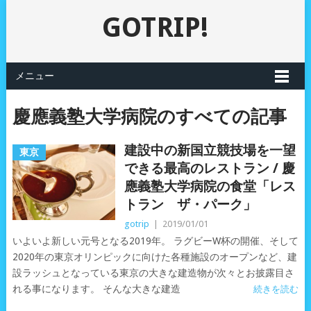
GOTRIP!
メニュー
慶應義塾大学病院のすべての記事
建設中の新国立競技場を一望
東京
できる最高のレストラン / 慶
應義塾大学病院の食堂「レス
トラン ザ・パーク」
gotrip
|
2019/01/01
いよいよ新しい元号となる2019年。 ラグビーW杯の開催、そして
2020年の東京オリンピックに向けた各種施設のオープンなど、建
設ラッシュとなっている東京の大きな建造物が次々とお披露目さ
れる事になります。 そんな大きな建造
続きを読む