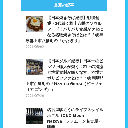
最新の記事
【日本焼きそば紀行】戦後創
業・3代続く郡上八幡のソウル
フード！パリパリ食感がクセに
なる名物焼きそばとは？ / 岐阜
県郡上市八幡町の「かたぎり」
2026/08/02
【日本グルメ紀行】日本一のピ
ッツァ職人が焼く！郡上の清流
と地元食材が織りなす、本場ナ
ポリピッツァとは？ / 岐阜県郡
上市白鳥町の「Pizzeria Gonza（ピッツェ
リア ゴンザ）」
2026/07/26
名古屋駅近くのライフスタイル
ホテル SONO Moon
Nagoya（ソノムーン名古屋）
開業