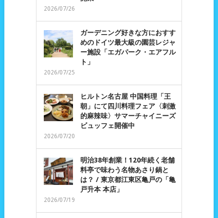
2026/07/26
ガーデニング好きな方におすす
めのドイツ最大級の園芸レジャ
ー施設「エガパーク・エアフル
ト」
2026/07/25
ヒルトン名古屋 中国料理「王
朝」にて四川料理フェア〈刺激
的麻辣味〉サマーチャイニーズ
ビュッフェ開催中
2026/07/20
明治38年創業！120年続く老舗
料亭で味わう名物あさり鍋と
は？ / 東京都江東区亀戸の「亀
戸升本 本店」
2026/07/19