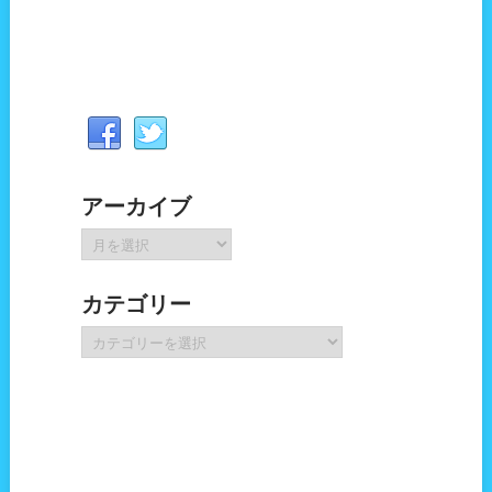
アーカイブ
ア
ー
カ
カテゴリー
イ
ブ
カ
テ
ゴ
リ
ー