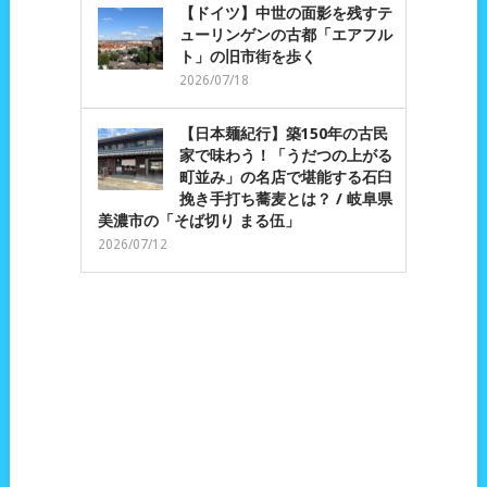
【ドイツ】中世の面影を残すテ
ューリンゲンの古都「エアフル
ト」の旧市街を歩く
2026/07/18
【日本麺紀行】築150年の古民
家で味わう！「うだつの上がる
町並み」の名店で堪能する石臼
挽き手打ち蕎麦とは？ / 岐阜県
美濃市の「そば切り まる伍」
2026/07/12