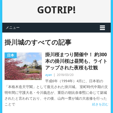
GOTRIP!
メニュー
掛川城のすべての記事
掛川桜まつり開催中！ 約300
日本
本の掛川桜は昼間も、ライト
アップされた夜桜も壮観
ayan
|
2018/03/20
平成6年（1994年）4月に、日本初の
「本格木造天守閣」として復元された掛川城。 室町時代中期の文
明年間に守護大名・今川義忠が、重臣の朝比奈泰煕に命じて築城
されたと言われており、その後、山内一豊が城の大改修を行った
ことで
続きを読む