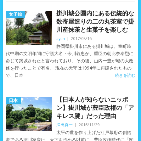
掛川城公園内にある伝統的な
女子旅
数寄屋造りの二の丸茶室で掛
川産抹茶と生菓子を楽しむ
ayan
|
2017/08/16
静岡県掛川市にある掛川城は、室町時
代中期の文明年間に守護大名・今川義忠が、重臣の朝比奈泰煕に
命じて築城されたと言われており、その後、山内一豊が城の大改
修を行ったことで有名。 現在の天守は1994年に再建されたもの
で、日本
続きを読む
【日本人が知らないニッポ
日本
ン】掛川城が豊臣政権の「ア
キレス腱」だった理由
澤田真一
|
2016/11/29
太平の世を作り上げた江戸幕府の創始
者である徳川家康は、天下を治める以前に、豊臣政権時代に「関