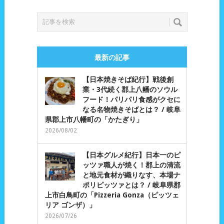
最新の記事
【日本焼きそば紀行】戦後創
業・3代続く郡上八幡のソウル
フード！パリパリ食感がクセに
なる名物焼きそばとは？ / 岐阜
県郡上市八幡町の「かたぎり」
2026/08/02
【日本グルメ紀行】日本一のピ
ッツァ職人が焼く！郡上の清流
と地元食材が織りなす、本場ナ
ポリピッツァとは？ / 岐阜県郡
上市白鳥町の「Pizzeria Gonza（ピッツェ
リア ゴンザ）」
2026/07/26