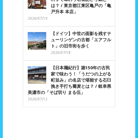
は？ / 東京都江東区亀戸の「亀
戸升本 本店」
2026/07/19
【ドイツ】中世の面影を残すテ
ューリンゲンの古都「エアフル
ト」の旧市街を歩く
2026/07/18
【日本麺紀行】築150年の古民
家で味わう！「うだつの上がる
町並み」の名店で堪能する石臼
挽き手打ち蕎麦とは？ / 岐阜県
美濃市の「そば切り まる伍」
2026/07/12