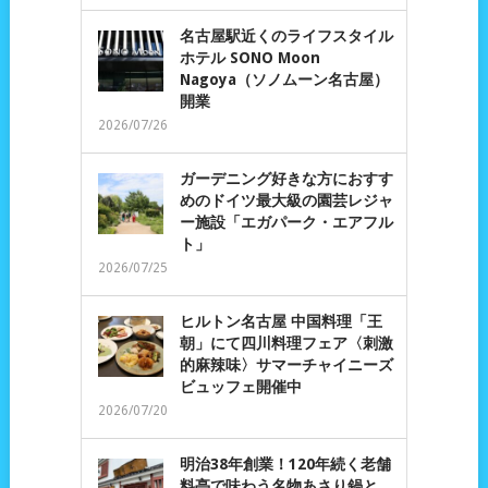
名古屋駅近くのライフスタイル
ホテル SONO Moon
Nagoya（ソノムーン名古屋）
開業
2026/07/26
ガーデニング好きな方におすす
めのドイツ最大級の園芸レジャ
ー施設「エガパーク・エアフル
ト」
2026/07/25
ヒルトン名古屋 中国料理「王
朝」にて四川料理フェア〈刺激
的麻辣味〉サマーチャイニーズ
ビュッフェ開催中
2026/07/20
明治38年創業！120年続く老舗
料亭で味わう名物あさり鍋と