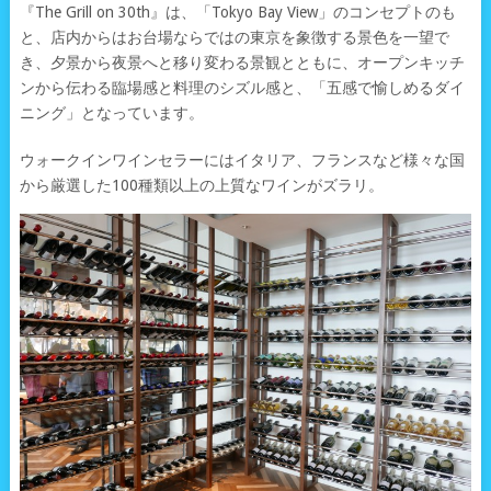
『The Grill on 30th』は、「Tokyo Bay View」のコンセプトのも
と、店内からはお台場ならではの東京を象徴する景色を一望で
き、夕景から夜景へと移り変わる景観とともに、オープンキッチ
ンから伝わる臨場感と料理のシズル感と、「五感で愉しめるダイ
ニング」となっています。
ウォークインワインセラーにはイタリア、フランスなど様々な国
から厳選した100種類以上の上質なワインがズラリ。