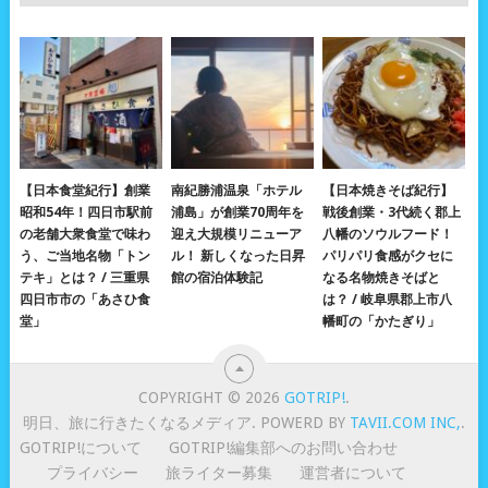
【日本食堂紀行】創業
南紀勝浦温泉「ホテル
【日本焼きそば紀行】
昭和54年！四日市駅前
浦島」が創業70周年を
戦後創業・3代続く郡上
の老舗大衆食堂で味わ
迎え大規模リニューア
八幡のソウルフード！
う、ご当地名物「トン
ル！ 新しくなった日昇
パリパリ食感がクセに
テキ」とは？ / 三重県
館の宿泊体験記
なる名物焼きそばと
四日市市の「あさひ食
は？ / 岐阜県郡上市八
堂」
幡町の「かたぎり」
COPYRIGHT © 2026
GOTRIP!
.
明日、旅に行きたくなるメディア. POWERD BY
TAVII.COM INC,
.
GOTRIP!について
GOTRIP!編集部へのお問い合わせ
プライバシー
旅ライター募集
運営者について