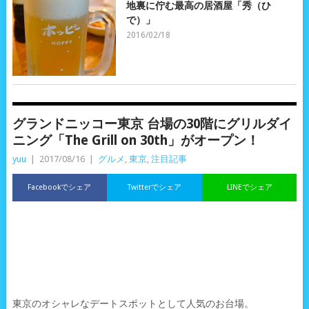
地裏に佇む最高の居酒屋「秀（ひ
で）」
2016/02/18
グランドニッコー東京 台場の30階にグリルダイ
ニング「The Grill on 30th」がオープン！
yuu
|
2017/08/16
|
グルメ
,
東京
,
注目記事
Facebookでシェア
Twitterでシェア
LINEでシェア
東京のオシャレなデートスポットとして人気のお台場。