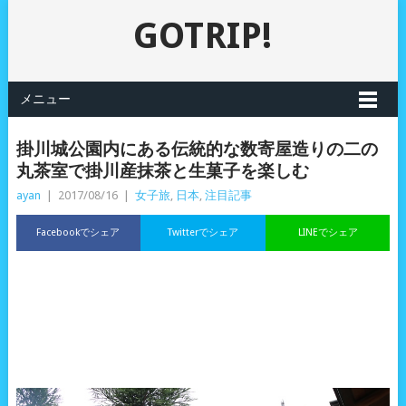
GOTRIP!
メニュー
掛川城公園内にある伝統的な数寄屋造りの二の
丸茶室で掛川産抹茶と生菓子を楽しむ
ayan
|
2017/08/16
|
女子旅
,
日本
,
注目記事
Facebookでシェア
Twitterでシェア
LINEでシェア