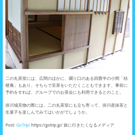
二の丸茶室には、広間のほかに、躙り口のある四畳半の小間「桔
梗庵」もあり、そちらで呈茶をいただくこともできます。事前に
予約をすれば、グループでのお茶会にも利用できるとのこと。
掛川城見物の際には、二の丸茶室にも立ち寄って、掛川産抹茶と
生菓子を楽しんでみてはいかがでしょうか。
Post:
GoTrip!
https://gotrip.jp/ 旅に行きたくなるメディア