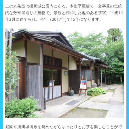
二の丸茶室は掛川城公園内にある、木造平屋建て一文字葺の伝統
的な数寄屋造りの建物で、景観と調和した趣のある茶室。平成14
年3月に建てられ、今年（2017年)で15年になります。
庭園や掛川城御殿を眺めながらゆったりとお茶を楽しむことがで