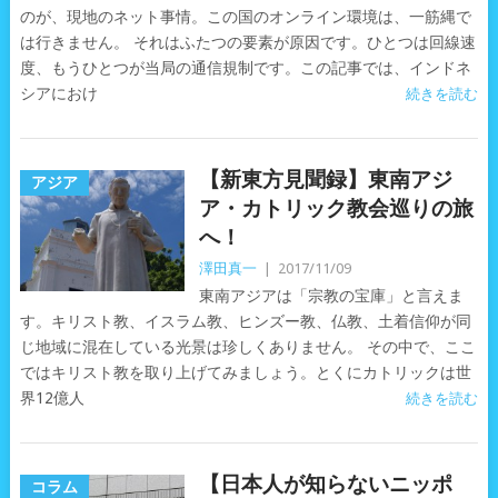
のが、現地のネット事情。この国のオンライン環境は、一筋縄で
は行きません。 それはふたつの要素が原因です。ひとつは回線速
度、もうひとつが当局の通信規制です。この記事では、インドネ
シアにおけ
続きを読む
【新東方見聞録】東南アジ
アジア
ア・カトリック教会巡りの旅
へ！
澤田真一
|
2017/11/09
東南アジアは「宗教の宝庫」と言えま
す。キリスト教、イスラム教、ヒンズー教、仏教、土着信仰が同
じ地域に混在している光景は珍しくありません。 その中で、ここ
ではキリスト教を取り上げてみましょう。とくにカトリックは世
界12億人
続きを読む
【日本人が知らないニッポ
コラム