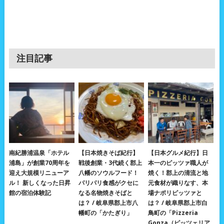
注目記事
南紀勝浦温泉「ホテル
【日本焼きそば紀行】
【日本グルメ紀行】日
浦島」が創業70周年を
戦後創業・3代続く郡上
本一のピッツァ職人が
迎え大規模リニューア
八幡のソウルフード！
焼く！郡上の清流と地
ル！ 新しくなった日昇
パリパリ食感がクセに
元食材が織りなす、本
館の宿泊体験記
なる名物焼きそばと
場ナポリピッツァと
は？ / 岐阜県郡上市八
は？ / 岐阜県郡上市白
幡町の「かたぎり」
鳥町の「Pizzeria
Gonza（ピッツェリア