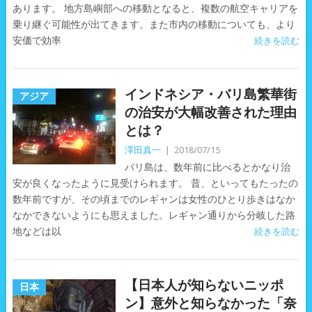
あります。 地方島嶼部への移動となると、複数の航空キャリアを
乗り継ぐ可能性が出てきます。また市内の移動についても、より
安価で効率
続きを読む
インドネシア・バリ島繁華街
アジア
の治安が大幅改善された理由
とは？
澤田真一
|
2018/07/15
バリ島は、数年前に比べるとかなり治
安が良くなったように見受けられます。 昔、といってもたったの
数年前ですが、その頃までのレギャンは女性のひとり歩きはなか
なかできないようにも思えました。レギャン通りから分岐した路
地などは以
続きを読む
【日本人が知らないニッポ
日本
ン】意外と知らなかった「奈