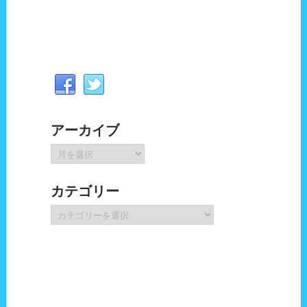
アーカイブ
ア
ー
カ
カテゴリー
イ
ブ
カ
テ
ゴ
リ
ー