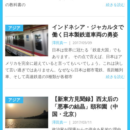
の教科書の
続きを読む
インドネシア・ジャカルタで
アジア
働く日本製鉄道車両の勇姿
澤田真一
|
2017/05/09
日本は世界に冠たる「鉄道大国」でも
あります。 その点で言えば、日本はア
メリカを完全に超えていると言ってもいいでしょう。これは決し
て言い過ぎではありません。なぜなら日本は都市電鉄、長距離列
車、そして高速鉄道の3種類が各都市
続きを読む
【新東方見聞録】西太后の
アジア
「悪事の結晶」頤和園（中
国・北京）
澤田真一
|
2017/03/11
政治家が国庫からの資金を私的な理由