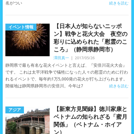
名がつい
続きを読む
【日本人が知らないニッポ
イベント情報
ン】戦争と花火大会 夜空の
彩りに込められた「慰霊のこ
ころ」（静岡県静岡市）
澤田真一
|
2017/05/26
静岡県で最も有名な花火イベントと言えば、『安倍川花火大会』
です。 これは太平洋戦争で犠牲になった人々の慰霊のために行わ
れるイベントで、毎年約1万5,000発の花火が打ち上げられます。
開催地は静岡県静岡市の安倍川。今年は7
続きを読む
【新東方見聞録】徳川家康と
アジア
ベトナムの知られざる「蜜月
関係」（ベトナム・ホイア
ン）