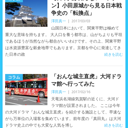
ン】小田原城から見る日本戦
争史の「転換点」
澤田真一
|
2017/03/03
山国日本において、関東平野は極めて
重大な意味を持ちます。 大人口を養う都市は、山がちよりも平坦
であるほうが当然ながら都合がいいわけです。その上、関東平野
は水資源豊富な穀倉地帯でもあります。京都を中心に発達してき
た日本の政
続きを読む
「おんな城主直虎」大河ドラ
コラム
マ館へ行ってみた
澤田真一
|
2017/02/16
天竜浜名湖線気賀駅の近くに、大河ド
ラマ館が設置されました。 ここは今年
の大河ドラマ『おんな城主直虎』を紹介する施設として、早速な
がら万単位の入場客を集めています。前年度の『真田丸』は大河
ドラマ史上の中でも大変な人気を博し
続きを読む