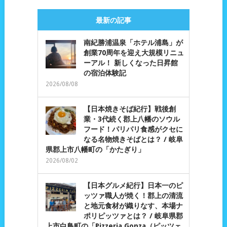
最新の記事
南紀勝浦温泉「ホテル浦島」が
創業70周年を迎え大規模リニュ
ーアル！ 新しくなった日昇館
の宿泊体験記
2026/08/08
【日本焼きそば紀行】戦後創
業・3代続く郡上八幡のソウル
フード！パリパリ食感がクセに
なる名物焼きそばとは？ / 岐阜
県郡上市八幡町の「かたぎり」
2026/08/02
【日本グルメ紀行】日本一のピ
ッツァ職人が焼く！郡上の清流
と地元食材が織りなす、本場ナ
ポリピッツァとは？ / 岐阜県郡
上市白鳥町の「Pizzeria Gonza（ピッツェ