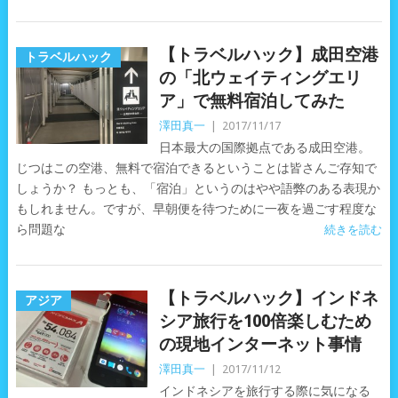
【トラベルハック】成田空港
トラベルハック
の「北ウェイティングエリ
ア」で無料宿泊してみた
澤田真一
|
2017/11/17
日本最大の国際拠点である成田空港。
じつはこの空港、無料で宿泊できるということは皆さんご存知で
しょうか？ もっとも、「宿泊」というのはやや語弊のある表現か
もしれません。ですが、早朝便を待つために一夜を過ごす程度な
ら問題な
続きを読む
【トラベルハック】インドネ
アジア
シア旅行を100倍楽しむため
の現地インターネット事情
澤田真一
|
2017/11/12
インドネシアを旅行する際に気になる