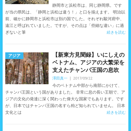
静岡市と浜松市は、同じ静岡県。です
が当の県民は、「静岡と浜松は違う！」と口を揃えます。 明治以
前、確かに静岡市と浜松市は別の国でした。それぞれ駿河府中、
遠江と呼ばれていました。ですが、その点は「些細な違い」に過
ぎないと筆
続きを読む
【新東方見聞録】いにしえの
アジア
ベトナム、アジアの大繁栄を
支えたチャンパ王国の息吹
澤田真一
|
2017/09/22
今のベトナム中部から南部にかけて、
チャンパ王国という国がありました。 非常に息の長い王朝で、ア
ジアの文化の発達に深く関わった偉大な国家でもあります。です
が、日本ではチャンパ王国の名すら殆ど知られていません。 日本
文化とは
続きを読む