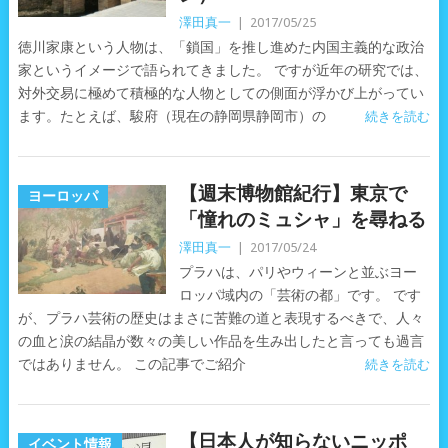
澤田真一
|
2017/05/25
徳川家康という人物は、「鎖国」を推し進めた内国主義的な政治
家というイメージで語られてきました。 ですが近年の研究では、
対外交易に極めて積極的な人物としての側面が浮かび上がってい
ます。たとえば、駿府（現在の静岡県静岡市）の
続きを読む
【週末博物館紀行】東京で
ヨーロッパ
「憧れのミュシャ」を尋ねる
澤田真一
|
2017/05/24
プラハは、パリやウィーンと並ぶヨー
ロッパ域内の「芸術の都」です。 です
が、プラハ芸術の歴史はまさに苦難の道と表現するべきで、人々
の血と涙の結晶が数々の美しい作品を生み出したと言っても過言
ではありません。 この記事でご紹介
続きを読む
【日本人が知らないニッポ
イベント情報