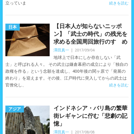
立っていま
続きを読む
【日本人が知らないニッポ
日本
ン】「武士の時代」の残光を
求める全国周回旅行のすゝめ
澤田真一
|
2017/09/04
地球上で日本にしか存在しない「武
士」と呼ばれる人々。 その武士は鎌倉幕府の成立により「独自の
政権を作る」という念願を達成し、400年後の関ヶ原で「発展の
終わり」を迎えます。その後、江戸時代に突入してからの武士は
官僚化し、
続きを読む
インドネシア・バリ島の繁華
アジア
街レギャンに佇む「悲劇の記
憶」
澤田真一
|
2017/08/08