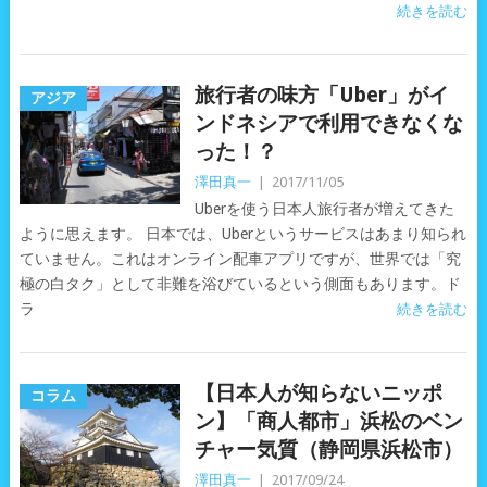
続きを読む
旅行者の味方「Uber」がイ
アジア
ンドネシアで利用できなくな
った！？
澤田真一
|
2017/11/05
Uberを使う日本人旅行者が増えてきた
ように思えます。 日本では、Uberというサービスはあまり知られ
ていません。これはオンライン配車アプリですが、世界では「究
極の白タク」として非難を浴びているという側面もあります。ド
ラ
続きを読む
【日本人が知らないニッポ
コラム
ン】「商人都市」浜松のベン
チャー気質（静岡県浜松市）
澤田真一
|
2017/09/24