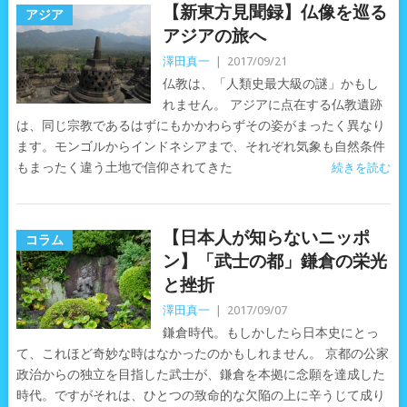
【新東方見聞録】仏像を巡る
アジア
アジアの旅へ
澤田真一
|
2017/09/21
仏教は、「人類史最大級の謎」かもし
れません。 アジアに点在する仏教遺跡
は、同じ宗教であるはずにもかかわらずその姿がまったく異なり
ます。モンゴルからインドネシアまで、それぞれ気象も自然条件
もまったく違う土地で信仰されてきた
続きを読む
【日本人が知らないニッポ
コラム
ン】「武士の都」鎌倉の栄光
と挫折
澤田真一
|
2017/09/07
鎌倉時代。もしかしたら日本史にとっ
て、これほど奇妙な時はなかったのかもしれません。 京都の公家
政治からの独立を目指した武士が、鎌倉を本拠に念願を達成した
時代。ですがそれは、ひとつの致命的な欠陥の上に辛うじて成り