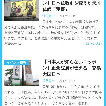
ン】日本仏教史を変えた天才
仏師「運慶」
澤田真一
|
2017/11/08
日本史において、ある種異様な時代区
分でもある鎌倉時代。 その時期を代表する仏師が、運慶です。
運慶と言えば、逞しく雄々しい神仏像を手がけたことで知られて
います。その姿は、まさに荒ぶる剛力を具現化したようなもの。
運慶の作品
続きを読む
【日本人が知らないニッポ
イベント情報
ン】正倉院展が伝える「交易
大国日本」
澤田真一
|
2017/11/07
毎年10月末から11月半ば頃にかけて行
われる、正倉院展。今年2017年は10月28日~11月13日までの開催
です。 この展示会は、我が国日本が極めて国際色豊かな国である
ということを教えてくれます。 そう書くと意外に思われ