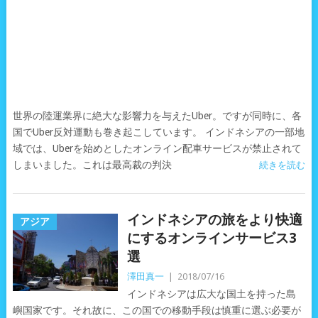
世界の陸運業界に絶大な影響力を与えたUber。ですが同時に、各
国でUber反対運動も巻き起こしています。 インドネシアの一部地
域では、Uberを始めとしたオンライン配車サービスが禁止されて
しまいました。これは最高裁の判決
続きを読む
インドネシアの旅をより快適
アジア
にするオンラインサービス3
選
澤田真一
|
2018/07/16
インドネシアは広大な国土を持った島
嶼国家です。それ故に、この国での移動手段は慎重に選ぶ必要が