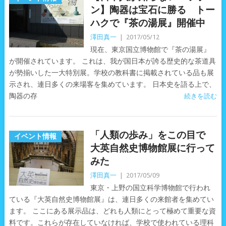
ン】陶器は宝石に勝る トー
ハクで『茶の湯展』開催中
澤田真一
|
2017/05/12
現在、東京国立博物館で『茶の湯展』
が開催されています。 これは、我が国日本が誇る歴史的な茶道具
が勢揃いした一大特別展。学校の教科書に掲載されている品も展
示され、連日多くの来場客を集めています。 日本史を語る上で、
陶器の存
続きを読む
「人類の歩み」をこの目で
イベント情報
大英自然史博物館展に行って
みた
澤田真一
|
2017/05/09
東京・上野の国立科学博物館で行われ
ている『大英自然史博物館展』は、連日多くの来館者を集めてい
ます。 ここにある展示品は、どれも人類にとって極めて重要な資
料です。これらが存在していなければ、学校で使われている理科