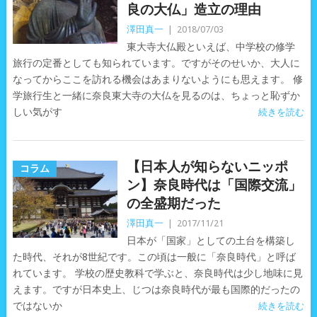
良の大仏」造立の理由
澤田真一
|
2018/07/03
東大寺大仏殿といえば、中学校の修学
旅行の定番としても知られています。ですがそのせいか、大人に
なってからここを訪れる機会はあまりないようにも思えます。 修
学旅行生と一緒に奈良東大寺の大仏を見るのは、ちょっと恥ずか
しい気がす
続きを読む
【日本人が知らないニッポ
コラム
ン】奈良時代は「国際交流」
の全盛期だった
澤田真一
|
2017/11/21
日本が「国家」としての土台を構築し
た時代、それが8世紀です。この頃は一般に「奈良時代」と呼ば
れています。 学校の歴史教科で学ぶと、奈良時代は少し地味に見
えます。ですが日本史上、じつは奈良時代が最も国際的だったの
ではないか
続きを読む