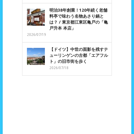
明治38年創業！120年続く老舗
料亭で味わう名物あさり鍋と
は？ / 東京都江東区亀戸の「亀
戸升本 本店」
2026/07/19
【ドイツ】中世の面影を残すテ
ューリンゲンの古都「エアフル
ト」の旧市街を歩く
2026/07/18