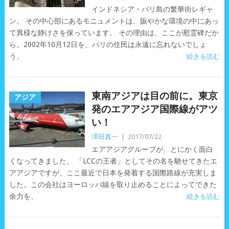
インドネシア・バリ島の繁華街レギャ
ン。 その中心部にあるモニュメントは、賑やかな環境の中にあっ
て異様な静けさを保っています。 その理由は、ここが慰霊碑だか
ら。2002年10月12日を、バリの住民は永遠に忘れないでしょ
う。
続きを読む
東南アジアは目の前に。東京
アジア
発のエアアジア国際線がアツ
い！
澤田真一
|
2017/07/22
エアアジアグループが、とにかく面白
くなってきました。 「LCCの王者」としてその名を馳せてきたエ
アアジアですが、ここ最近で日本を発着する国際路線が充実しま
した。この会社はヨーロッパ線を取り止めることによってできた
余力を、
続きを読む