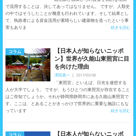
で流用することは、決してあってはなりません。 ですが、人類史
の中ではそうしたことが幾度も行われています。そして結果とし
て、執政者による資金流用が素晴らしい建築物を造ったという事
実もありま
続きを読む
【日本人が知らないニッポ
コラム
ン】世界が久能山東照宮に目
を向けた理由
澤田真一
|
2017/03/06
「東照宮」といえば、日光を連想する
人が大半でしょう。 ですが、もうひとつの東照宮が存在すること
はご存知でしょうか。それが静岡県静岡市にある久能山東照宮で
す。ここは、とあることがきっかけで世界的に重要な施設にもな
っています
続きを読む
【日本人が知らないニッポ
コラム