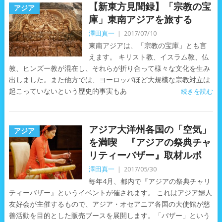
【新東方見聞録】「宗教の宝
アジア
庫」東南アジアを旅する
澤田真一
|
2017/07/10
東南アジアは、「宗教の宝庫」とも言
えます。 キリスト教、イスラム教、仏
教、ヒンズー教が混在し、それらが折り合って様々な文化を生み
出しました。また他方では、ヨーロッパほど大規模な宗教対立は
起こっていないという歴史的事実もあ
続きを読む
アジア大洋州各国の「空気」
アジア
を満喫 『アジアの祭典チャ
リティーバザー』取材ルポ
澤田真一
|
2017/05/30
毎年4月、都内で『アジアの祭典チャリ
ティーバザー』というイベントが催されます。 これはアジア婦人
友好会が主催するもので、アジア・オセアニア各国の大使館が慈
善活動を目的とした販売ブースを展開します。「バザー」という