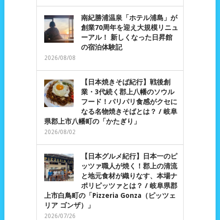
南紀勝浦温泉「ホテル浦島」が
創業70周年を迎え大規模リニュ
ーアル！ 新しくなった日昇館
の宿泊体験記
2026/08/08
【日本焼きそば紀行】戦後創
業・3代続く郡上八幡のソウル
フード！パリパリ食感がクセに
なる名物焼きそばとは？ / 岐阜
県郡上市八幡町の「かたぎり」
2026/08/02
【日本グルメ紀行】日本一のピ
ッツァ職人が焼く！郡上の清流
と地元食材が織りなす、本場ナ
ポリピッツァとは？ / 岐阜県郡
上市白鳥町の「Pizzeria Gonza（ピッツェ
リア ゴンザ）」
2026/07/26