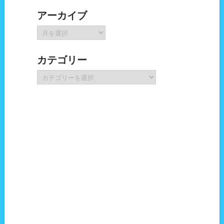
アーカイブ
ア
ー
カ
カテゴリー
イ
ブ
カ
テ
ゴ
リ
ー