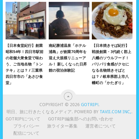
【日本食堂紀行】創業
南紀勝浦温泉「ホテル
【日本焼きそば紀行】
昭和54年！四日市駅前
浦島」が創業70周年を
戦後創業・3代続く郡上
の老舗大衆食堂で味わ
迎え大規模リニューア
八幡のソウルフード！
う、ご当地名物「トン
ル！ 新しくなった日昇
パリパリ食感がクセに
テキ」とは？ / 三重県
館の宿泊体験記
なる名物焼きそばと
四日市市の「あさひ食
は？ / 岐阜県郡上市八
堂」
幡町の「かたぎり」
COPYRIGHT © 2026
GOTRIP!
.
明日、旅に行きたくなるメディア. POWERD BY
TAVII.COM INC,
.
GOTRIP!について
GOTRIP!編集部へのお問い合わせ
プライバシー
旅ライター募集
運営者について
配信について