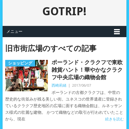
GOTRIP!
メニュー
旧市街広場のすべての記事
ポーランド・クラクフで東欧
ショッピング
雑貨ハント！華やかなクラク
フ中央広場の織物会館
西崎莉緒
|
2017/06/07
ポーランドの古都クラクフは、中世の
歴史的な街並みが残る美しい街。ユネスコの世界遺産に登録され
ているクラクフ歴史地区の広場に面する織物会館は、ルネッサン
ス様式の壮麗な建物。 かつて織物などの取引が行われていたこと
から、現在
続きを読む