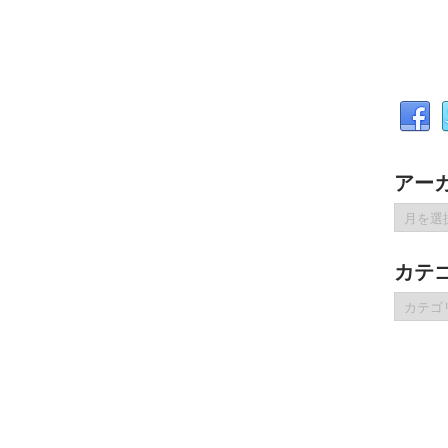
アー
ア
ー
カ
カテ
イ
ブ
カ
テ
ゴ
リ
ー