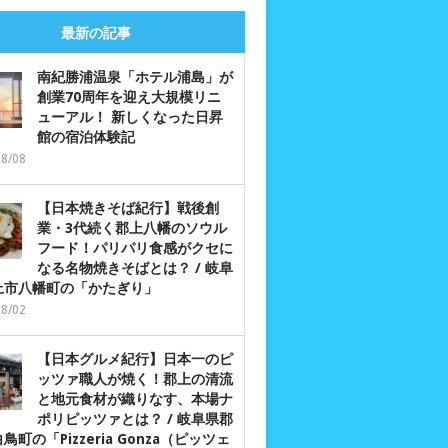
最新の記事
南紀勝浦温泉「ホテル浦島」が
創業70周年を迎え大規模リニ
ューアル！ 新しくなった日昇
館の宿泊体験記
08/08
【日本焼きそば紀行】戦後創
業・3代続く郡上八幡のソウル
フード！パリパリ食感がクセに
なる名物焼きそばとは？ / 岐阜
上市八幡町の「かたぎり」
08/02
【日本グルメ紀行】日本一のピ
ッツァ職人が焼く！郡上の清流
と地元食材が織りなす、本場ナ
ポリピッツァとは？ / 岐阜県郡
鳥町の「Pizzeria Gonza（ピッツェ