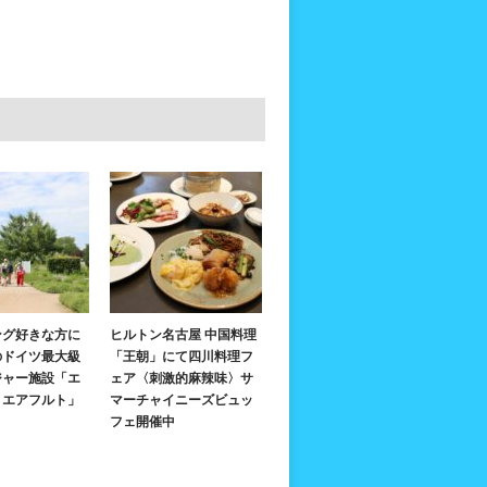
ング好きな方に
ヒルトン名古屋 中国料理
のドイツ最大級
「王朝」にて四川料理フ
ジャー施設「エ
ェア〈刺激的麻辣味〉サ
・エアフルト」
マーチャイニーズビュッ
フェ開催中