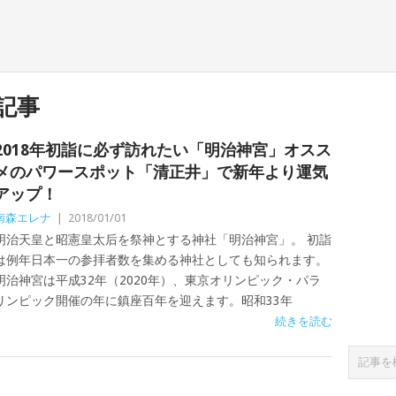
記事
2018年初詣に必ず訪れたい「明治神宮」オスス
メのパワースポット「清正井」で新年より運気
アップ！
南森エレナ
|
2018/01/01
明治天皇と昭憲皇太后を祭神とする神社「明治神宮」。 初詣
は例年日本一の参拝者数を集める神社としても知られます。
明治神宮は平成32年（2020年）、東京オリンピック・パラ
リンピック開催の年に鎮座百年を迎えます。昭和33年
続きを読む