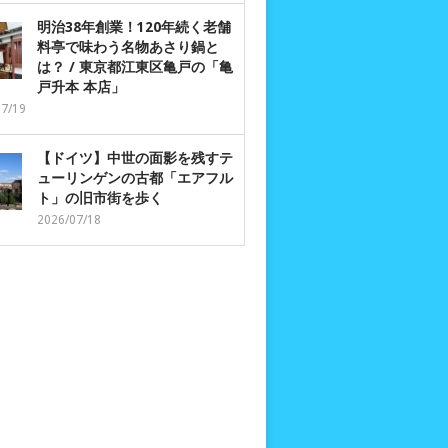
明治38年創業！120年続く老舗
料亭で味わう名物あさり鍋と
は？ / 東京都江東区亀戸の「亀
戸升本 本店」
07/19
【ドイツ】中世の面影を残すテ
ューリンゲンの古都「エアフル
ト」の旧市街を歩く
2026/07/18