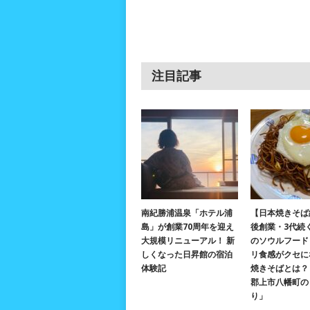
注目記事
南紀勝浦温泉「ホテル浦
【日本焼きそば
島」が創業70周年を迎え
後創業・3代続
大規模リニューアル！ 新
のソウルフード
しくなった日昇館の宿泊
リ食感がクセに
体験記
焼きそばとは？ 
郡上市八幡町の
り」