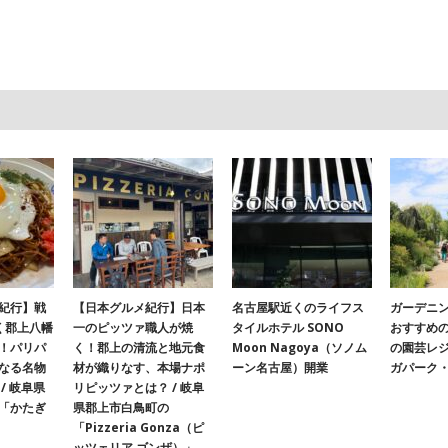
紀行】戦
【日本グルメ紀行】日本
名古屋駅近くのライフス
ガーデニ
く郡上八幡
一のピッツァ職人が焼
タイルホテル SONO
おすすめ
！パリパ
く！郡上の清流と地元食
Moon Nagoya（ソノム
の園芸レ
なる名物
材が織りなす、本場ナポ
ーン名古屋）開業
ガパーク
/ 岐阜県
リピッツァとは？ / 岐阜
「かたぎ
県郡上市白鳥町の
「Pizzeria Gonza（ピ
ッツェリア ゴンザ）」