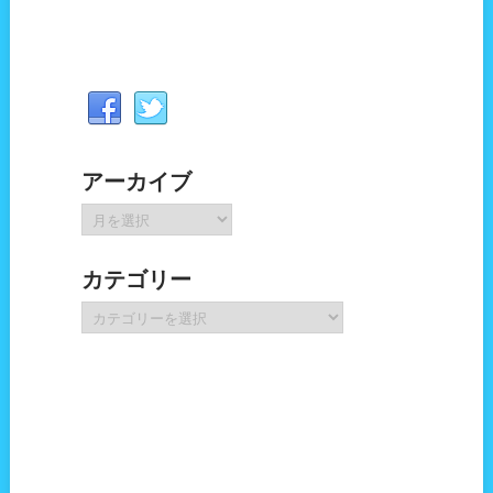
アーカイブ
ア
ー
カ
カテゴリー
イ
ブ
カ
テ
ゴ
リ
ー