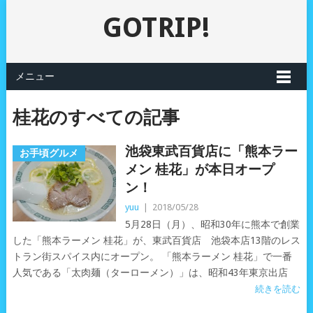
GOTRIP!
メニュー
桂花のすべての記事
池袋東武百貨店に「熊本ラー
お手頃グルメ
メン 桂花」が本日オープ
ン！
yuu
|
2018/05/28
5月28日（月）、昭和30年に熊本で創業
した「熊本ラーメン 桂花」が、東武百貨店 池袋本店13階のレス
トラン街スパイス内にオープン。 「熊本ラーメン 桂花」で一番
人気である「太肉麺（ターローメン）」は、昭和43年東京出店
続きを読む