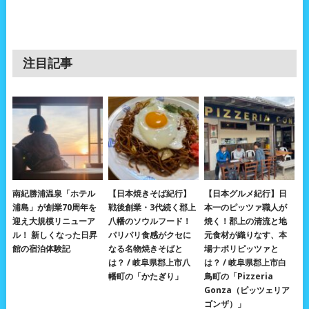
注目記事
南紀勝浦温泉「ホテル
【日本焼きそば紀行】
【日本グルメ紀行】日
浦島」が創業70周年を
戦後創業・3代続く郡上
本一のピッツァ職人が
迎え大規模リニューア
八幡のソウルフード！
焼く！郡上の清流と地
ル！ 新しくなった日昇
パリパリ食感がクセに
元食材が織りなす、本
館の宿泊体験記
なる名物焼きそばと
場ナポリピッツァと
は？ / 岐阜県郡上市八
は？ / 岐阜県郡上市白
幡町の「かたぎり」
鳥町の「Pizzeria
Gonza（ピッツェリア
ゴンザ）」