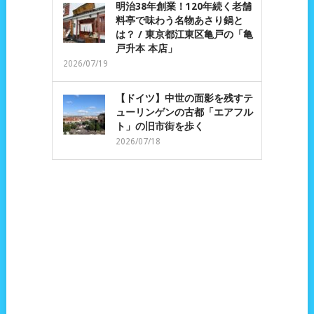
明治38年創業！120年続く老舗
料亭で味わう名物あさり鍋と
は？ / 東京都江東区亀戸の「亀
戸升本 本店」
2026/07/19
【ドイツ】中世の面影を残すテ
ューリンゲンの古都「エアフル
ト」の旧市街を歩く
2026/07/18