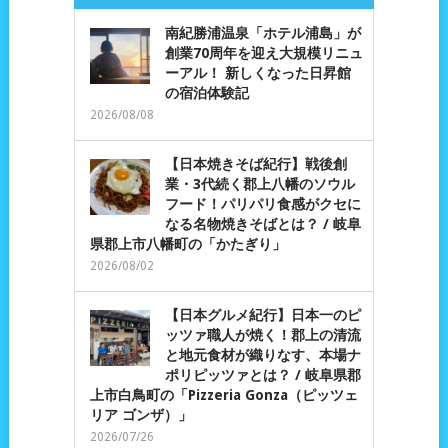
南紀勝浦温泉「ホテル浦島」が
創業70周年を迎え大規模リニュ
ーアル！ 新しくなった日昇館
の宿泊体験記
2026/08/08
【日本焼きそば紀行】戦後創
業・3代続く郡上八幡のソウル
フード！パリパリ食感がクセに
なる名物焼きそばとは？ / 岐阜
県郡上市八幡町の「かたぎり」
2026/08/02
【日本グルメ紀行】日本一のピ
ッツァ職人が焼く！郡上の清流
と地元食材が織りなす、本場ナ
ポリピッツァとは？ / 岐阜県郡
上市白鳥町の「Pizzeria Gonza（ピッツェ
リア ゴンザ）」
2026/07/26