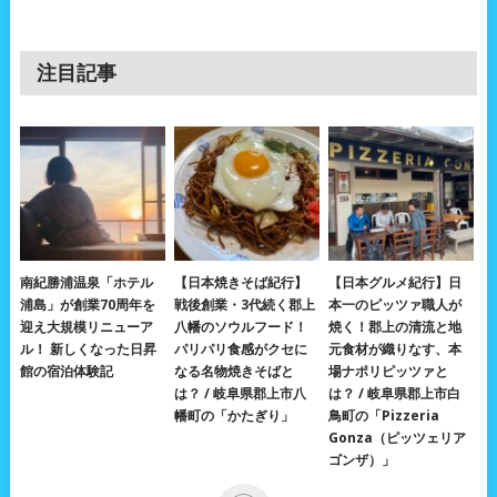
注目記事
南紀勝浦温泉「ホテル
【日本焼きそば紀行】
【日本グルメ紀行】日
浦島」が創業70周年を
戦後創業・3代続く郡上
本一のピッツァ職人が
迎え大規模リニューア
八幡のソウルフード！
焼く！郡上の清流と地
ル！ 新しくなった日昇
パリパリ食感がクセに
元食材が織りなす、本
館の宿泊体験記
なる名物焼きそばと
場ナポリピッツァと
は？ / 岐阜県郡上市八
は？ / 岐阜県郡上市白
幡町の「かたぎり」
鳥町の「Pizzeria
Gonza（ピッツェリア
ゴンザ）」