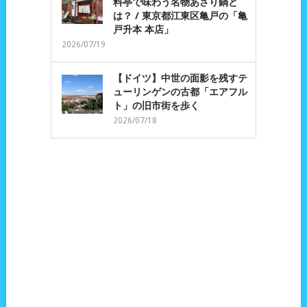
料亭で味わう名物あさり鍋と
は？ / 東京都江東区亀戸の「亀
戸升本 本店」
2026/07/19
【ドイツ】中世の面影を残すテ
ューリンゲンの古都「エアフル
ト」の旧市街を歩く
2026/07/18