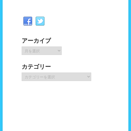
アーカイブ
ア
ー
カ
カテゴリー
イ
ブ
カ
テ
ゴ
リ
ー