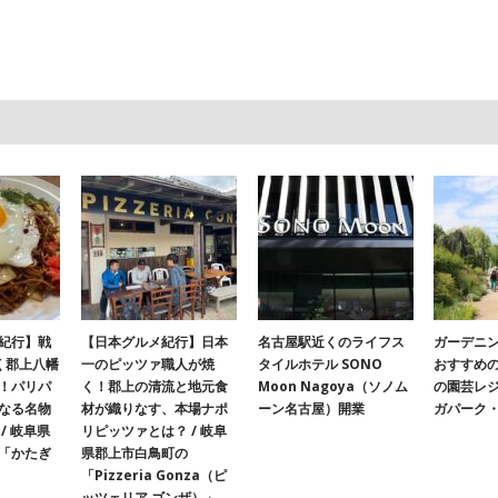
紀行】戦
【日本グルメ紀行】日本
名古屋駅近くのライフス
ガーデニ
く郡上八幡
一のピッツァ職人が焼
タイルホテル SONO
おすすめ
！パリパ
く！郡上の清流と地元食
Moon Nagoya（ソノム
の園芸レ
なる名物
材が織りなす、本場ナポ
ーン名古屋）開業
ガパーク
/ 岐阜県
リピッツァとは？ / 岐阜
「かたぎ
県郡上市白鳥町の
「Pizzeria Gonza（ピ
ッツェリア ゴンザ）」