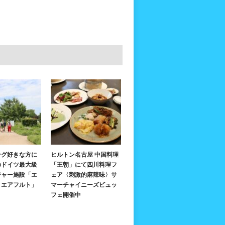
ング好きな方に
ヒルトン名古屋 中国料理
のドイツ最大級
「王朝」にて四川料理フ
ジャー施設「エ
ェア〈刺激的麻辣味〉サ
・エアフルト」
マーチャイニーズビュッ
フェ開催中