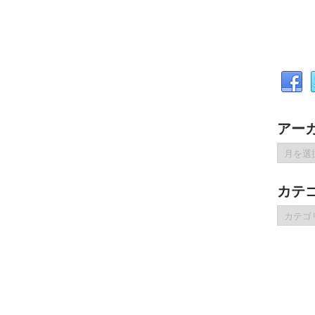
アー
ア
ー
カ
カテ
イ
ブ
カ
テ
ゴ
リ
ー