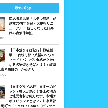
最新の記事
南紀勝浦温泉「ホテル浦島」が
創業70周年を迎え大規模リニ
ューアル！ 新しくなった日昇
館の宿泊体験記
08/08
【日本焼きそば紀行】戦後創
業・3代続く郡上八幡のソウル
フード！パリパリ食感がクセに
なる名物焼きそばとは？ / 岐阜
上市八幡町の「かたぎり」
08/02
【日本グルメ紀行】日本一のピ
ッツァ職人が焼く！郡上の清流
と地元食材が織りなす、本場ナ
ポリピッツァとは？ / 岐阜県郡
鳥町の「Pizzeria Gonza（ピッツェ