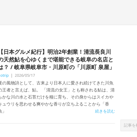
【日本グルメ紀行】明治2年創業！清流長良川
の天然鮎を心ゆくまで堪能できる岐阜の名店と
は？ / 岐阜県岐阜市・川原町の「川原町 泉屋」
otrip
|
2026/05/17
夏の風物詩として、古来より日本人に愛され続けてきた川魚
の王者と言えば、鮎。 「清流の女王」とも称される鮎は、清
らかな川の水と石苔だけを糧に育ち、その身からはスイカや
キュウリを思わせる爽やかな香りが立ち上ることから「香
魚」
続きを読む