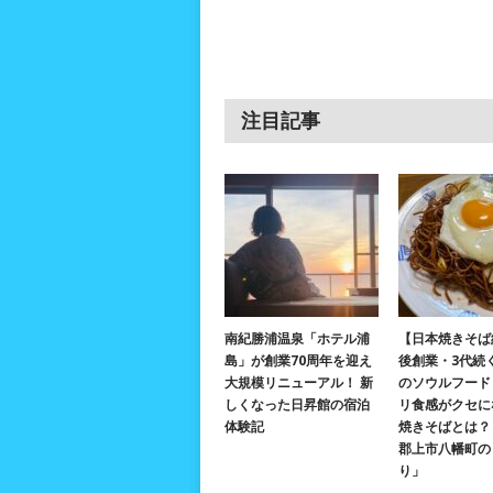
注目記事
南紀勝浦温泉「ホテル浦
【日本焼きそば
島」が創業70周年を迎え
後創業・3代続
大規模リニューアル！ 新
のソウルフード
しくなった日昇館の宿泊
リ食感がクセに
体験記
焼きそばとは？ 
郡上市八幡町の
り」