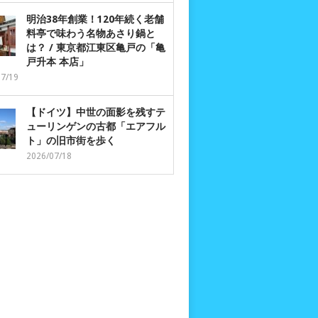
明治38年創業！120年続く老舗
料亭で味わう名物あさり鍋と
は？ / 東京都江東区亀戸の「亀
戸升本 本店」
07/19
【ドイツ】中世の面影を残すテ
ューリンゲンの古都「エアフル
ト」の旧市街を歩く
2026/07/18