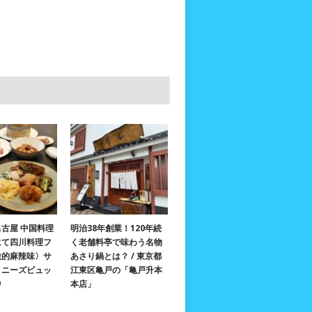
古屋 中国料理
明治38年創業！120年続
にて四川料理フ
く老舗料亭で味わう名物
激的麻辣味〉サ
あさり鍋とは？ / 東京都
イニーズビュッ
江東区亀戸の「亀戸升本
中
本店」