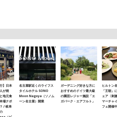
行】日本
名古屋駅近くのライフス
ガーデニング好きな方に
ヒルトン名
人が焼
タイルホテル SONO
おすすめのドイツ最大級
「王朝」
と地元食
Moon Nagoya（ソノム
の園芸レジャー施設「エ
ェア〈刺
本場ナポ
ーン名古屋）開業
ガパーク・エアフルト」
マーチャ
 / 岐阜
フェ開催
の
onza（ピ