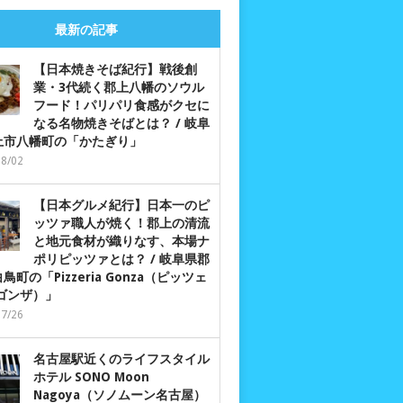
最新の記事
【日本焼きそば紀行】戦後創
業・3代続く郡上八幡のソウル
フード！パリパリ食感がクセに
なる名物焼きそばとは？ / 岐阜
上市八幡町の「かたぎり」
08/02
【日本グルメ紀行】日本一のピ
ッツァ職人が焼く！郡上の清流
と地元食材が織りなす、本場ナ
ポリピッツァとは？ / 岐阜県郡
鳥町の「Pizzeria Gonza（ピッツェ
 ゴンザ）」
07/26
名古屋駅近くのライフスタイル
ホテル SONO Moon
Nagoya（ソノムーン名古屋）