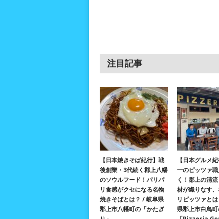
注目記事
【日本焼きそば紀行】戦
【日本グルメ紀
後創業・3代続く郡上八幡
一のピッツァ職
のソウルフード！パリパ
く！郡上の清流
リ食感がクセになる名物
材が織りなす、
焼きそばとは？ / 岐阜県
リピッツァとは？
郡上市八幡町の「かたぎ
県郡上市白鳥町
り」
「Pizzeria G