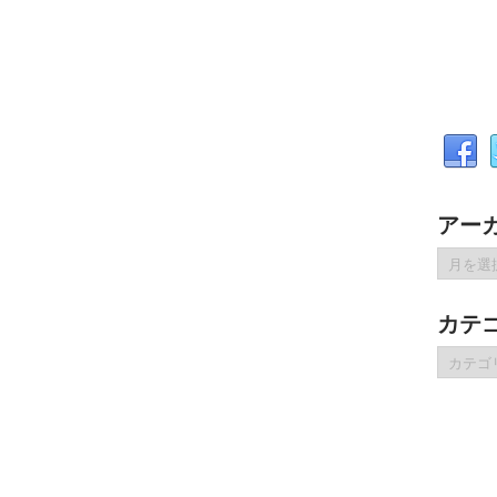
アー
ア
ー
カ
カテ
イ
ブ
カ
テ
ゴ
リ
ー