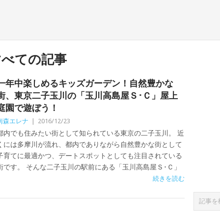
すべての記事
一年中楽しめるキッズガーデン！自然豊かな
街、東京二子玉川の「玉川高島屋Ｓ･Ｃ」屋上
庭園で遊ぼう！
南森エレナ
|
2016/12/23
都内でも住みたい街として知られている東京の二子玉川。 近
くには多摩川が流れ、都内でありながら自然豊かな街として
子育てに最適かつ、デートスポットとしても注目されている
街です。 そんな二子玉川の駅前にある「玉川高島屋Ｓ･Ｃ」
続きを読む