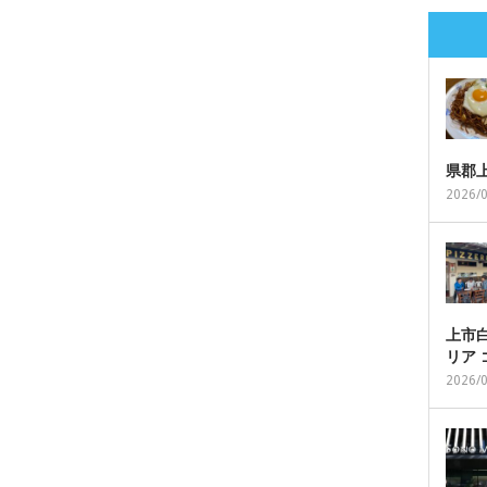
県郡
2026/
上市白
リア
2026/