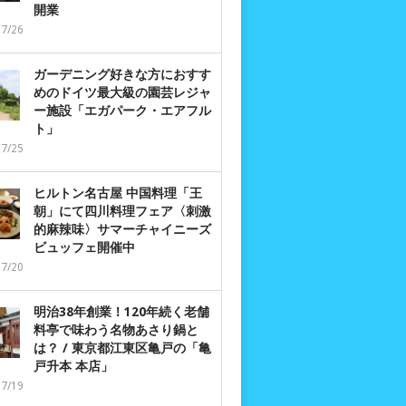
開業
07/26
ガーデニング好きな方におすす
めのドイツ最大級の園芸レジャ
ー施設「エガパーク・エアフル
ト」
07/25
ヒルトン名古屋 中国料理「王
朝」にて四川料理フェア〈刺激
的麻辣味〉サマーチャイニーズ
ビュッフェ開催中
07/20
明治38年創業！120年続く老舗
料亭で味わう名物あさり鍋と
は？ / 東京都江東区亀戸の「亀
戸升本 本店」
07/19