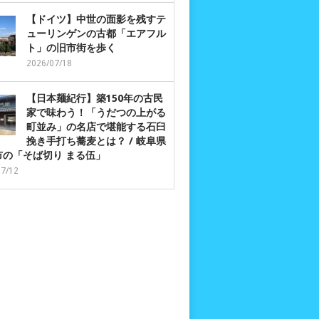
【ドイツ】中世の面影を残すテ
ューリンゲンの古都「エアフル
ト」の旧市街を歩く
2026/07/18
【日本麺紀行】築150年の古民
家で味わう！「うだつの上がる
町並み」の名店で堪能する石臼
挽き手打ち蕎麦とは？ / 岐阜県
市の「そば切り まる伍」
07/12