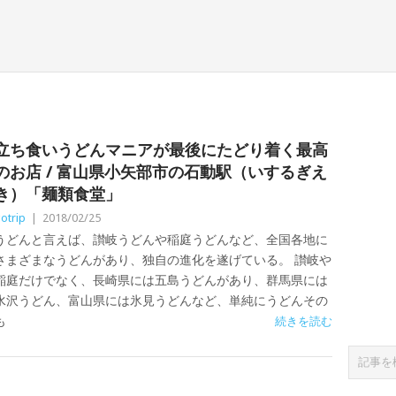
立ち食いうどんマニアが最後にたどり着く最高
のお店 / 富山県小矢部市の石動駅（いするぎえ
き）「麺類食堂」
otrip
|
2018/02/25
うどんと言えば、讃岐うどんや稲庭うどんなど、全国各地に
さまざまなうどんがあり、独自の進化を遂げている。 讃岐や
稲庭だけでなく、長崎県には五島うどんがあり、群馬県には
水沢うどん、富山県には氷見うどんなど、単純にうどんその
も
続きを読む