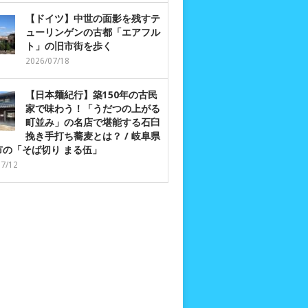
【ドイツ】中世の面影を残すテ
ューリンゲンの古都「エアフル
ト」の旧市街を歩く
2026/07/18
【日本麺紀行】築150年の古民
家で味わう！「うだつの上がる
町並み」の名店で堪能する石臼
挽き手打ち蕎麦とは？ / 岐阜県
市の「そば切り まる伍」
07/12