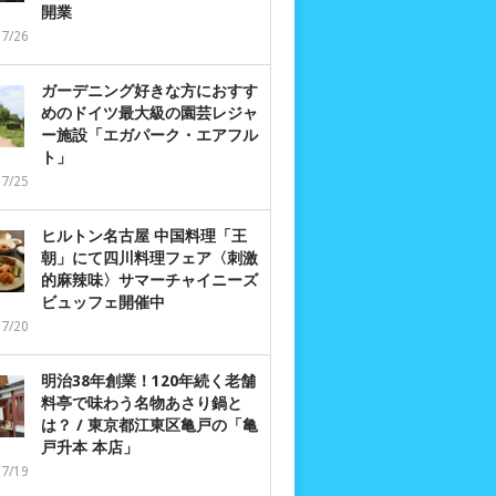
開業
07/26
ガーデニング好きな方におすす
めのドイツ最大級の園芸レジャ
ー施設「エガパーク・エアフル
ト」
07/25
ヒルトン名古屋 中国料理「王
朝」にて四川料理フェア〈刺激
的麻辣味〉サマーチャイニーズ
ビュッフェ開催中
07/20
明治38年創業！120年続く老舗
料亭で味わう名物あさり鍋と
は？ / 東京都江東区亀戸の「亀
戸升本 本店」
07/19