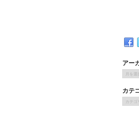
アー
ア
ー
カ
カテ
イ
ブ
カ
テ
ゴ
リ
ー