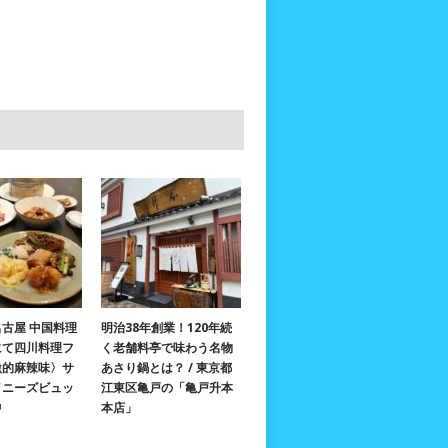
古屋 中国料理
明治38年創業！120年続
にて四川料理フ
く老舗料亭で味わう名物
激的麻辣味〉サ
あさり鍋とは？ / 東京都
イニーズビュッ
江東区亀戸の「亀戸升本
中
本店」