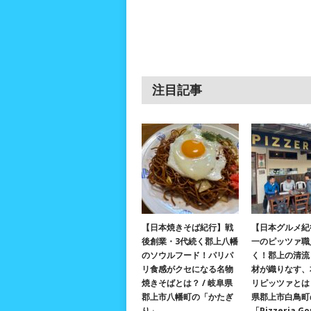
注目記事
【日本焼きそば紀行】戦
【日本グルメ紀
後創業・3代続く郡上八幡
一のピッツァ職
のソウルフード！パリパ
く！郡上の清流
リ食感がクセになる名物
材が織りなす、
焼きそばとは？ / 岐阜県
リピッツァとは？
郡上市八幡町の「かたぎ
県郡上市白鳥町
り」
「Pizzeria G