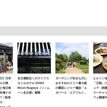
行】日本
名古屋駅近くのライフス
ガーデニング好きな方に
ヒルトン名
人が焼
タイルホテル SONO
おすすめのドイツ最大級
「王朝」
と地元食
Moon Nagoya（ソノム
の園芸レジャー施設「エ
ェア〈刺
本場ナポ
ーン名古屋）開業
ガパーク・エアフルト」
マーチャ
 / 岐阜
フェ開催
の
onza（ピ