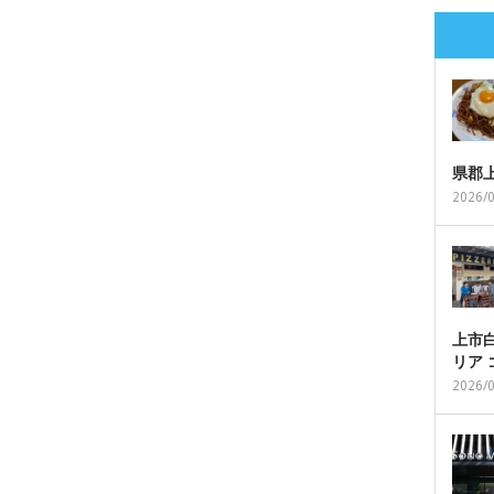
県郡
2026/
上市白
リア
2026/