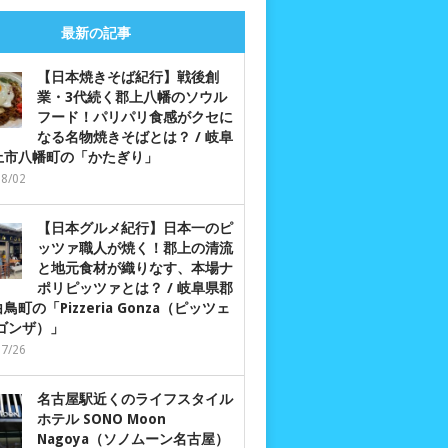
最新の記事
【日本焼きそば紀行】戦後創
業・3代続く郡上八幡のソウル
フード！パリパリ食感がクセに
なる名物焼きそばとは？ / 岐阜
上市八幡町の「かたぎり」
08/02
【日本グルメ紀行】日本一のピ
ッツァ職人が焼く！郡上の清流
と地元食材が織りなす、本場ナ
ポリピッツァとは？ / 岐阜県郡
鳥町の「Pizzeria Gonza（ピッツェ
 ゴンザ）」
07/26
名古屋駅近くのライフスタイル
ホテル SONO Moon
Nagoya（ソノムーン名古屋）