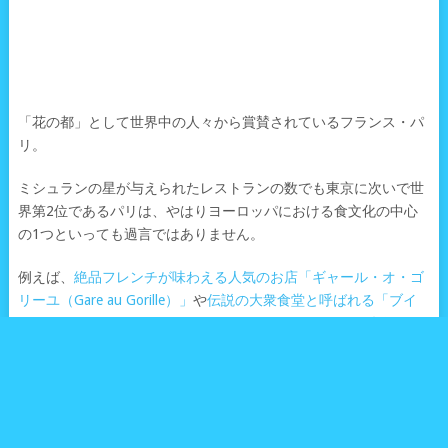
「花の都」として世界中の人々から賞賛されているフランス・パ
リ。
ミシュランの星が与えられたレストランの数でも東京に次いで世
界第2位であるパリは、やはりヨーロッパにおける食文化の中心
の1つといっても過言ではありません。
例えば、
絶品フレンチが味わえる人気のお店「ギャール・オ・ゴ
リーユ（Gare au Gorille）」
や
伝説の大衆食堂と呼ばれる「ブイ
ヨン・シャルティエ（Bouillon CHARTIER ）」
に、あの名優ジェ
ラール・ドパルデューも通う
パリのステーキ専門レストラン
「ル・ローシュベム（Le Louchebem）」
、そして
パリのリヨン駅
で豪華なフレンチを味わえる老舗レストラン「ル・トラン・ブル
ー（Le Train Blue）」
に、映画アメリの舞台にもなった
パリ・モ
ンマルトルの喫茶店カフェ・デ・ドゥ・ムーラン（Café des 2