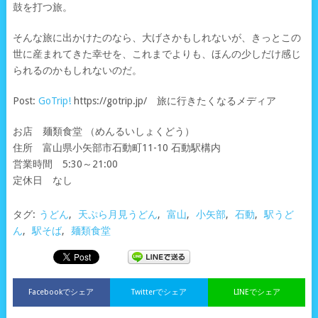
鼓を打つ旅。
そんな旅に出かけたのなら、大げさかもしれないが、きっとこの
世に産まれてきた幸せを、これまでよりも、ほんの少しだけ感じ
られるのかもしれないのだ。
Post:
GoTrip!
https://gotrip.jp/ 旅に行きたくなるメディア
お店 麺類食堂 （めんるいしょくどう）
住所 富山県小矢部市石動町11-10 石動駅構内
営業時間 5:30～21:00
定休日 なし
タグ:
うどん
,
天ぷら月見うどん
,
富山
,
小矢部
,
石動
,
駅うど
ん
,
駅そば
,
麺類食堂
Facebookでシェア
Twitterでシェア
LINEでシェア