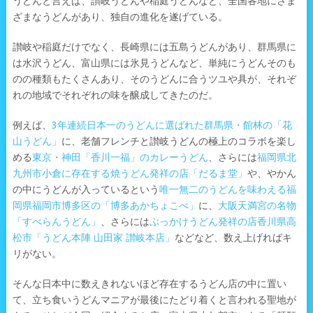
うどんと言えば、讃岐うどんや稲庭うどんなど、全国各地にさま
ざまなうどんがあり、独自の進化を遂げている。
讃岐や稲庭だけでなく、長崎県には五島うどんがあり、群馬県に
は水沢うどん、富山県には氷見うどんなど、単純にうどんそのも
のの種類もたくさんあり、そのうどんに合うツユや具が、それぞ
れの地域でそれぞれの味を醸成してきたのだ。
例えば、
3年連続日本一のうどんに選ばれた群馬県・館林の「花
山うどん」
に、老舗フレンチと讃岐うどんの極上のコラボを楽し
める
東京・神田「香川一福」のカレーうどん
、さらには
福岡県北
九州市小倉に存在する焼うどん発祥の店「だるま堂」
や、やかん
の中にうどんが入っているという
唯一無二のうどんを味わえる福
岡県福岡市博多区の「博多あかちょこべ」
に、
大阪天満宮の名物
「すべらんうどん」
、さらには
ぶっかけうどん発祥の店香川県高
松市「うどん本陣 山田家 讃岐本店」
などなど、数え上げればキ
リがない。
そんな日本中に数えきれないほど存在するうどん店の中に置い
て、立ち食いうどんマニアが最後にたどり着くと言われる聖地が