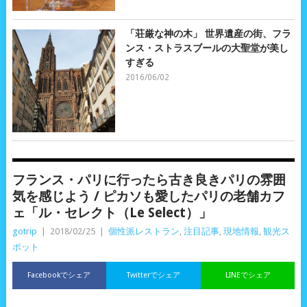
「荘厳な神の木」 世界遺産の街、フラ
ンス・ストラスブールの大聖堂が美し
すぎる
2016/06/02
フランス・パリに行ったら古き良きパリの雰囲
気を感じよう / ピカソも愛したパリの老舗カフ
ェ「ル・セレクト（Le Select）」
gotrip
|
2018/02/25
|
個性派レストラン
,
注目記事
,
現地情報
,
観光ス
ポット
Facebookでシェア
Twitterでシェア
LINEでシェア