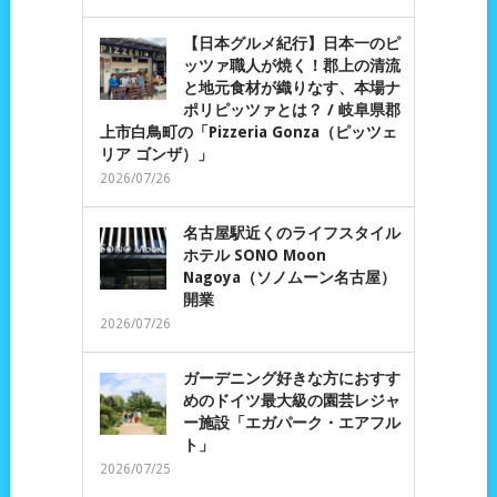
【日本グルメ紀行】日本一のピ
ッツァ職人が焼く！郡上の清流
と地元食材が織りなす、本場ナ
ポリピッツァとは？ / 岐阜県郡
上市白鳥町の「Pizzeria Gonza（ピッツェ
リア ゴンザ）」
2026/07/26
名古屋駅近くのライフスタイル
ホテル SONO Moon
Nagoya（ソノムーン名古屋）
開業
2026/07/26
ガーデニング好きな方におすす
めのドイツ最大級の園芸レジャ
ー施設「エガパーク・エアフル
ト」
2026/07/25