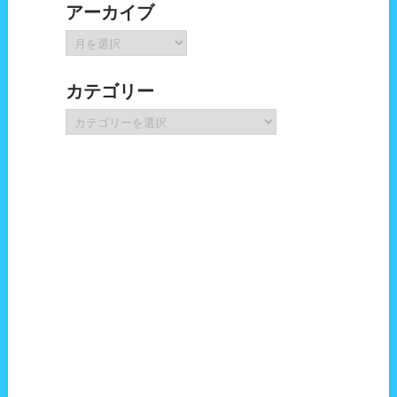
アーカイブ
ア
ー
カ
カテゴリー
イ
ブ
カ
テ
ゴ
リ
ー