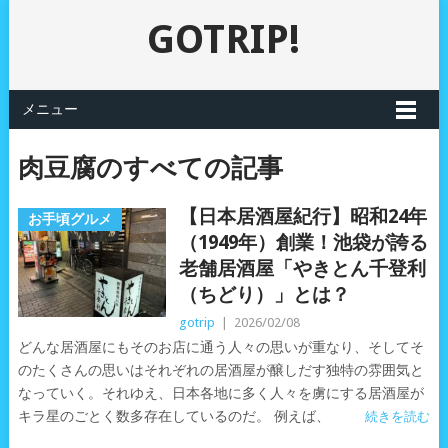
GOTRIP!
メニュー
肉豆腐のすべての記事
【日本居酒屋紀行】昭和24年
お手頃グルメ
（1949年）創業！池袋が誇る
老舗居酒屋「やきとん千登利
（ちどり）」とは？
gotrip
|
2026/02/08
どんな居酒屋にもそのお店に通う人々の思いが重なり、そしてそ
のたくさんの思いはそれぞれの居酒屋が醸しだす独特の雰囲気と
なっていく。それゆえ、日本各地に多く人々を虜にする居酒屋が
キラ星のごとく数多存在しているのだ。 例えば、
続きを読む