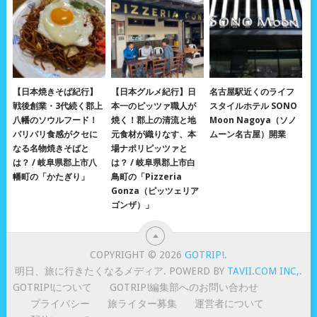
【日本焼きそば紀行】
【日本グルメ紀行】日
名古屋駅近くのライフ
戦後創業・3代続く郡上
本一のピッツァ職人が
スタイルホテル SONO
八幡のソウルフード！
焼く！郡上の清流と地
Moon Nagoya（ソノ
パリパリ食感がクセに
元食材が織りなす、本
ムーン名古屋）開業
なる名物焼きそばと
場ナポリピッツァと
は？ / 岐阜県郡上市八
は？ / 岐阜県郡上市白
幡町の「かたぎり」
鳥町の「Pizzeria
Gonza（ピッツェリア
ゴンザ）」
COPYRIGHT © 2026
GOTRIP!
.
明日、旅に行きたくなるメディア. POWERD BY
TAVII.COM INC,
.
GOTRIP!について
GOTRIP!編集部へのお問い合わせ
プライバシー
旅ライター募集
運営者について