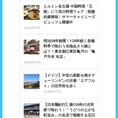
ヒルトン名古屋 中国料理「王
朝」にて四川料理フェア〈刺激
的麻辣味〉サマーチャイニーズ
ビュッフェ開催中
2026/07/20
明治38年創業！120年続く老舗
料亭で味わう名物あさり鍋と
は？ / 東京都江東区亀戸の「亀
戸升本 本店」
2026/07/19
【ドイツ】中世の面影を残すテ
ューリンゲンの古都「エアフル
ト」の旧市街を歩く
2026/07/18
【日本麺紀行】築150年の古民
家で味わう！「うだつの上がる
町並み」の名店で堪能する石臼