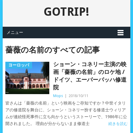
GOTRIP!
メニュー
薔薇の名前のすべての記事
ショーン・コネリー主演の映
ヨーロッパ
画「薔薇の名前」のロケ地 /
ドイツ、エーバーバッハ修道
院
Mops
|
2018/10/11
皆さんは「薔薇の名前」という映画をご存知ですか？中世イタリ
アの修道院を舞台に、ショーン・コネリー扮する修道士ウィリア
ムが連続怪死事件に立ち向かうというストーリーで、1986年に公
開されました。 理由が分からないまま修道士
続きを読む