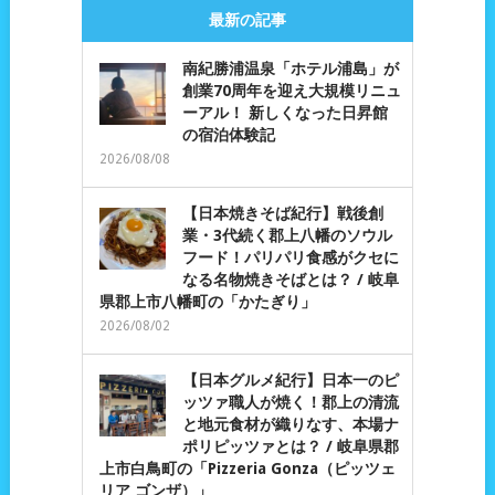
最新の記事
南紀勝浦温泉「ホテル浦島」が
創業70周年を迎え大規模リニュ
ーアル！ 新しくなった日昇館
の宿泊体験記
2026/08/08
【日本焼きそば紀行】戦後創
業・3代続く郡上八幡のソウル
フード！パリパリ食感がクセに
なる名物焼きそばとは？ / 岐阜
県郡上市八幡町の「かたぎり」
2026/08/02
【日本グルメ紀行】日本一のピ
ッツァ職人が焼く！郡上の清流
と地元食材が織りなす、本場ナ
ポリピッツァとは？ / 岐阜県郡
上市白鳥町の「Pizzeria Gonza（ピッツェ
リア ゴンザ）」