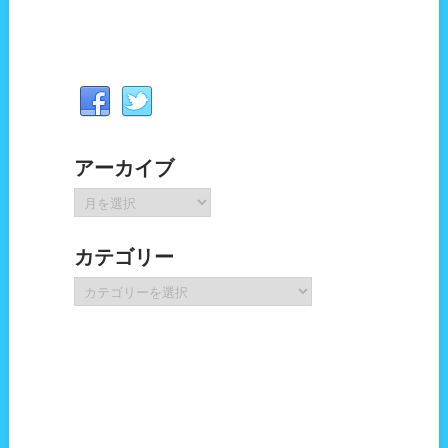
アーカイブ
ア
ー
カ
カテゴリー
イ
ブ
カ
テ
ゴ
リ
ー