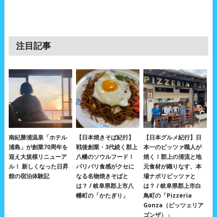
注目記事
南紀勝浦温泉「ホテル
【日本焼きそば紀行】
【日本グルメ紀行】日
浦島」が創業70周年を
戦後創業・3代続く郡上
本一のピッツァ職人が
迎え大規模リニューア
八幡のソウルフード！
焼く！郡上の清流と地
ル！ 新しくなった日昇
パリパリ食感がクセに
元食材が織りなす、本
館の宿泊体験記
なる名物焼きそばと
場ナポリピッツァと
は？ / 岐阜県郡上市八
は？ / 岐阜県郡上市白
幡町の「かたぎり」
鳥町の「Pizzeria
Gonza（ピッツェリア
ゴンザ）」