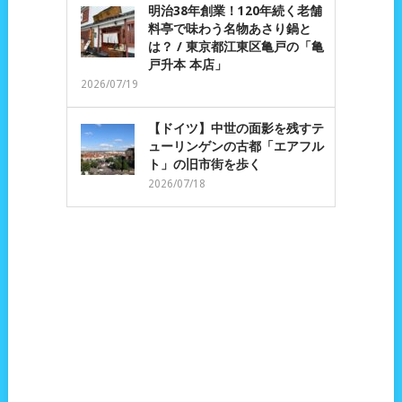
明治38年創業！120年続く老舗
料亭で味わう名物あさり鍋と
は？ / 東京都江東区亀戸の「亀
戸升本 本店」
2026/07/19
【ドイツ】中世の面影を残すテ
ューリンゲンの古都「エアフル
ト」の旧市街を歩く
2026/07/18