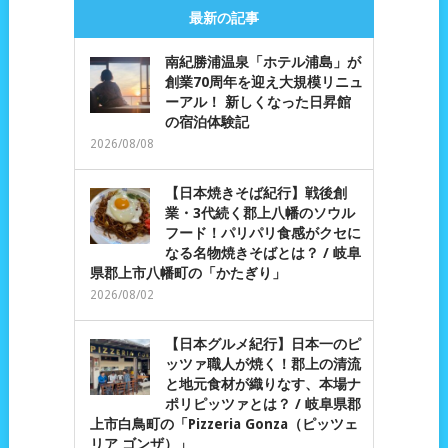
最新の記事
南紀勝浦温泉「ホテル浦島」が
創業70周年を迎え大規模リニュ
ーアル！ 新しくなった日昇館
の宿泊体験記
2026/08/08
【日本焼きそば紀行】戦後創
業・3代続く郡上八幡のソウル
フード！パリパリ食感がクセに
なる名物焼きそばとは？ / 岐阜
県郡上市八幡町の「かたぎり」
2026/08/02
【日本グルメ紀行】日本一のピ
ッツァ職人が焼く！郡上の清流
と地元食材が織りなす、本場ナ
ポリピッツァとは？ / 岐阜県郡
上市白鳥町の「Pizzeria Gonza（ピッツェ
リア ゴンザ）」