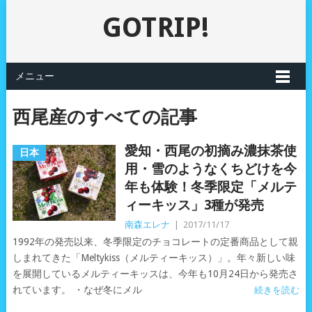
GOTRIP!
メニュー
西尾産のすべての記事
愛知・西尾の初摘み濃抹茶使
日本
用・雪のようなくちどけを今
年も体験！冬季限定「メルテ
ィーキッス」3種が発売
南森エレナ
|
2017/11/17
1992年の発売以来、冬季限定のチョコレートの定番商品として親
しまれてきた「Meltykiss（メルティーキッス）」。年々新しい味
を展開しているメルティーキッスは、今年も10月24日から発売さ
れています。 ・なぜ冬にメル
続きを読む