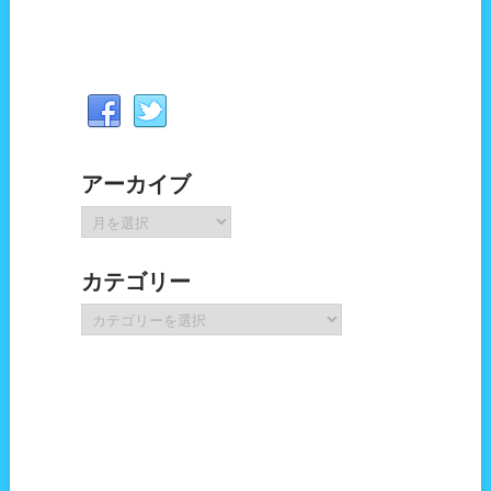
アーカイブ
ア
ー
カ
カテゴリー
イ
ブ
カ
テ
ゴ
リ
ー