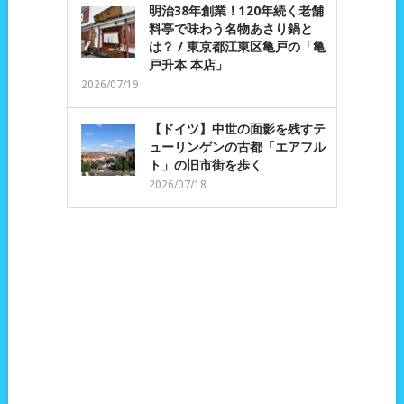
明治38年創業！120年続く老舗
料亭で味わう名物あさり鍋と
は？ / 東京都江東区亀戸の「亀
戸升本 本店」
2026/07/19
【ドイツ】中世の面影を残すテ
ューリンゲンの古都「エアフル
ト」の旧市街を歩く
2026/07/18