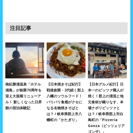
注目記事
南紀勝浦温泉「ホテル
【日本焼きそば紀行】
【日本グルメ紀行】日
浦島」が創業70周年を
戦後創業・3代続く郡上
本一のピッツァ職人が
迎え大規模リニューア
八幡のソウルフード！
焼く！郡上の清流と地
ル！ 新しくなった日昇
パリパリ食感がクセに
元食材が織りなす、本
館の宿泊体験記
なる名物焼きそばと
場ナポリピッツァと
は？ / 岐阜県郡上市八
は？ / 岐阜県郡上市白
幡町の「かたぎり」
鳥町の「Pizzeria
Gonza（ピッツェリア
ゴンザ）」