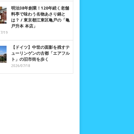
明治38年創業！120年続く老舗
料亭で味わう名物あさり鍋と
は？ / 東京都江東区亀戸の「亀
戸升本 本店」
07/19
【ドイツ】中世の面影を残すテ
ューリンゲンの古都「エアフル
ト」の旧市街を歩く
2026/07/18