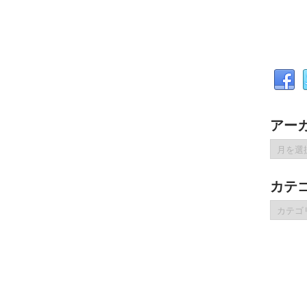
アー
ア
ー
カ
カテ
イ
ブ
カ
テ
ゴ
リ
ー