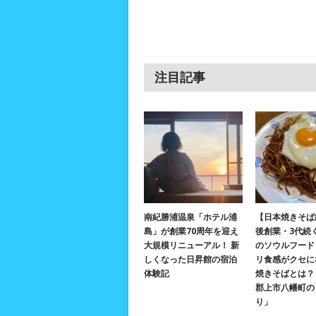
注目記事
南紀勝浦温泉「ホテル浦
【日本焼きそば
島」が創業70周年を迎え
後創業・3代続
大規模リニューアル！ 新
のソウルフード
しくなった日昇館の宿泊
リ食感がクセに
体験記
焼きそばとは？ 
郡上市八幡町の
り」