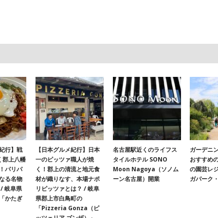
紀行】戦
【日本グルメ紀行】日本
名古屋駅近くのライフス
ガーデニ
く郡上八幡
一のピッツァ職人が焼
タイルホテル SONO
おすすめ
！パリパ
く！郡上の清流と地元食
Moon Nagoya（ソノム
の園芸レ
なる名物
材が織りなす、本場ナポ
ーン名古屋）開業
ガパーク
/ 岐阜県
リピッツァとは？ / 岐阜
「かたぎ
県郡上市白鳥町の
「Pizzeria Gonza（ピ
ッツェリア ゴンザ）」