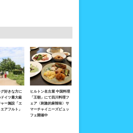
ング好きな方に
ヒルトン名古屋 中国料理
のドイツ最大級
「王朝」にて四川料理フ
ジャー施設「エ
ェア〈刺激的麻辣味〉サ
・エアフルト」
マーチャイニーズビュッ
フェ開催中