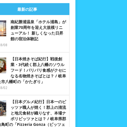
最新の記事
南紀勝浦温泉「ホテル浦島」が
創業70周年を迎え大規模リニ
ューアル！ 新しくなった日昇
館の宿泊体験記
08/08
【日本焼きそば紀行】戦後創
業・3代続く郡上八幡のソウル
フード！パリパリ食感がクセに
なる名物焼きそばとは？ / 岐阜
上市八幡町の「かたぎり」
08/02
【日本グルメ紀行】日本一のピ
ッツァ職人が焼く！郡上の清流
と地元食材が織りなす、本場ナ
ポリピッツァとは？ / 岐阜県郡
鳥町の「Pizzeria Gonza（ピッツェ