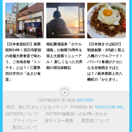
【日本食堂紀行】創業
南紀勝浦温泉「ホテル
【日本焼きそば紀行】
昭和54年！四日市駅前
浦島」が創業70周年を
戦後創業・3代続く郡上
の老舗大衆食堂で味わ
迎え大規模リニューア
八幡のソウルフード！
う、ご当地名物「トン
ル！ 新しくなった日昇
パリパリ食感がクセに
テキ」とは？ / 三重県
館の宿泊体験記
なる名物焼きそばと
四日市市の「あさひ食
は？ / 岐阜県郡上市八
堂」
幡町の「かたぎり」
COPYRIGHT © 2026
GOTRIP!
.
明日、旅に行きたくなるメディア. POWERD BY
TAVII.COM INC,
.
GOTRIP!について
GOTRIP!編集部へのお問い合わせ
プライバシー
旅ライター募集
運営者について
配信について