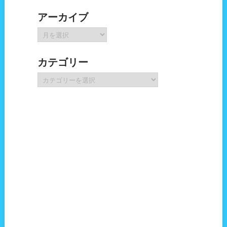
アーカイブ
ア
ー
カ
カテゴリー
イ
ブ
カ
テ
ゴ
リ
ー