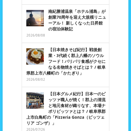
南紀勝浦温泉「ホテル浦島」が
創業70周年を迎え大規模リニュ
ーアル！ 新しくなった日昇館
の宿泊体験記
2026/08/08
【日本焼きそば紀行】戦後創
業・3代続く郡上八幡のソウル
フード！パリパリ食感がクセに
なる名物焼きそばとは？ / 岐阜
県郡上市八幡町の「かたぎり」
2026/08/02
【日本グルメ紀行】日本一のピ
ッツァ職人が焼く！郡上の清流
と地元食材が織りなす、本場ナ
ポリピッツァとは？ / 岐阜県郡
上市白鳥町の「Pizzeria Gonza（ピッツェ
リア ゴンザ）」
2026/07/26