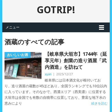
GOTRIP!
メニュー
酒蔵のすべての記事
【岐阜県大垣市】1744年（延
おいしいお酒
享元年）創業の造り酒屋「武
内酒造」を訪ねて
ayan
|
2025/12/27
岐阜県には日本酒文化が根付いてお
り、造り酒屋の蔵数が45ほどあり、全国ランキングでも10位以内
に入っています。そのなかで、西濃エリア（西美濃）に位置する
大垣市は全国でも有数の自噴帯に位置しており、豊富な地下水の
恵みにより
続きを読む