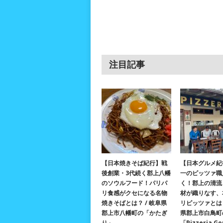
注目記事
【日本焼きそば紀行】戦
【日本グルメ紀
後創業・3代続く郡上八幡
一のピッツァ職
のソウルフード！パリパ
く！郡上の清流
リ食感がクセになる名物
材が織りなす、
焼きそばとは？ / 岐阜県
リピッツァとは？
郡上市八幡町の「かたぎ
県郡上市白鳥町
り」
「Pizzeria G