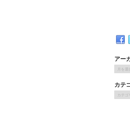
アー
ア
ー
カ
カテ
イ
ブ
カ
テ
ゴ
リ
ー