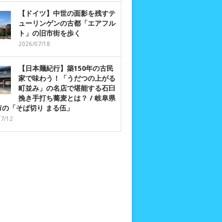
【ドイツ】中世の面影を残すテ
ューリンゲンの古都「エアフル
ト」の旧市街を歩く
2026/07/18
【日本麺紀行】築150年の古民
家で味わう！「うだつの上がる
町並み」の名店で堪能する石臼
挽き手打ち蕎麦とは？ / 岐阜県
市の「そば切り まる伍」
07/12