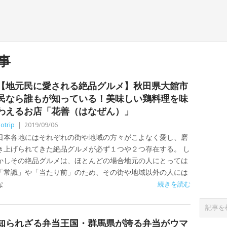
事
【地元民に愛される絶品グルメ】秋田県大館市
民なら誰もが知っている！美味しい鶏料理を味
わえるお店「花善（はなぜん）」
otrip
|
2019/09/06
日本各地にはそれぞれの街や地域の方々がこよなく愛し、磨
き上げられてきた絶品グルメが必ず１つや２つ存在する。 し
かしその絶品グルメは、ほとんどの場合地元の人にとっては
「常識」や「当たり前」のため、その街や地域以外の人には
な
続きを読む
知られざる弁当王国・群馬県が誇る弁当がウマ