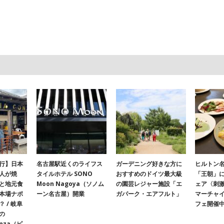
行】日本
名古屋駅近くのライフス
ガーデニング好きな方に
ヒルトン名
人が焼
タイルホテル SONO
おすすめのドイツ最大級
「王朝」
と地元食
Moon Nagoya（ソノム
の園芸レジャー施設「エ
ェア〈刺
本場ナポ
ーン名古屋）開業
ガパーク・エアフルト」
マーチャ
 / 岐阜
フェ開催
の
onza（ピ