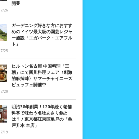
開業
07/26
ガーデニング好きな方におすす
めのドイツ最大級の園芸レジャ
ー施設「エガパーク・エアフル
ト」
07/25
ヒルトン名古屋 中国料理「王
朝」にて四川料理フェア〈刺激
的麻辣味〉サマーチャイニーズ
ビュッフェ開催中
07/20
明治38年創業！120年続く老舗
料亭で味わう名物あさり鍋と
は？ / 東京都江東区亀戸の「亀
戸升本 本店」
07/19