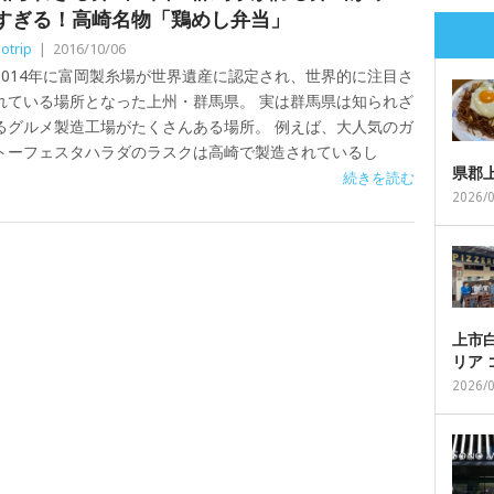
すぎる！高崎名物「鶏めし弁当」
otrip
|
2016/10/06
2014年に富岡製糸場が世界遺産に認定され、世界的に注目さ
れている場所となった上州・群馬県。 実は群馬県は知られざ
るグルメ製造工場がたくさんある場所。 例えば、大人気のガ
トーフェスタハラダのラスクは高崎で製造されているし
県郡
続きを読む
2026/
上市白
リア
2026/