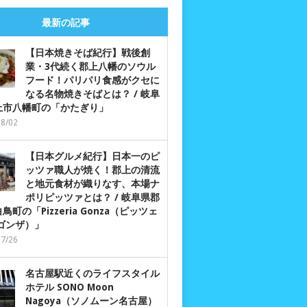
最新の記事
【日本焼きそば紀行】戦後創
業・3代続く郡上八幡のソウル
フード！パリパリ食感がクセに
なる名物焼きそばとは？ / 岐阜
上市八幡町の「かたぎり」
08/02
【日本グルメ紀行】日本一のピ
ッツァ職人が焼く！郡上の清流
と地元食材が織りなす、本場ナ
ポリピッツァとは？ / 岐阜県郡
鳥町の「Pizzeria Gonza（ピッツェ
 ゴンザ）」
07/26
名古屋駅近くのライフスタイル
ホテル SONO Moon
Nagoya（ソノムーン名古屋）