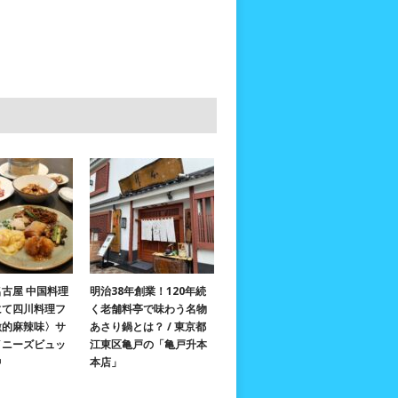
古屋 中国料理
明治38年創業！120年続
にて四川料理フ
く老舗料亭で味わう名物
激的麻辣味〉サ
あさり鍋とは？ / 東京都
イニーズビュッ
江東区亀戸の「亀戸升本
中
本店」