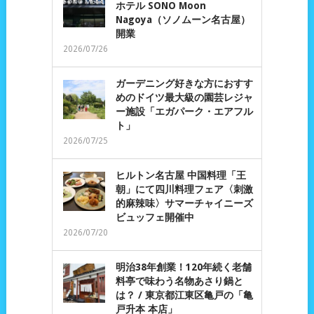
ホテル SONO Moon
Nagoya（ソノムーン名古屋）
開業
2026/07/26
ガーデニング好きな方におすす
めのドイツ最大級の園芸レジャ
ー施設「エガパーク・エアフル
ト」
2026/07/25
ヒルトン名古屋 中国料理「王
朝」にて四川料理フェア〈刺激
的麻辣味〉サマーチャイニーズ
ビュッフェ開催中
2026/07/20
明治38年創業！120年続く老舗
料亭で味わう名物あさり鍋と
は？ / 東京都江東区亀戸の「亀
戸升本 本店」