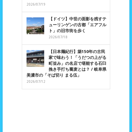
2026/07/19
【ドイツ】中世の面影を残すテ
ューリンゲンの古都「エアフル
ト」の旧市街を歩く
2026/07/18
【日本麺紀行】築150年の古民
家で味わう！「うだつの上がる
町並み」の名店で堪能する石臼
挽き手打ち蕎麦とは？ / 岐阜県
美濃市の「そば切り まる伍」
2026/07/12