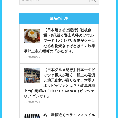
最新の記事
【日本焼きそば紀行】戦後創
業・3代続く郡上八幡のソウル
フード！パリパリ食感がクセに
なる名物焼きそばとは？ / 岐阜
県郡上市八幡町の「かたぎり」
2026/08/02
【日本グルメ紀行】日本一のピ
ッツァ職人が焼く！郡上の清流
と地元食材が織りなす、本場ナ
ポリピッツァとは？ / 岐阜県郡
上市白鳥町の「Pizzeria Gonza（ピッツェ
リア ゴンザ）」
2026/07/26
名古屋駅近くのライフスタイル