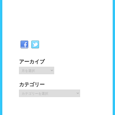
アーカイブ
ア
ー
カ
カテゴリー
イ
ブ
カ
テ
ゴ
リ
ー