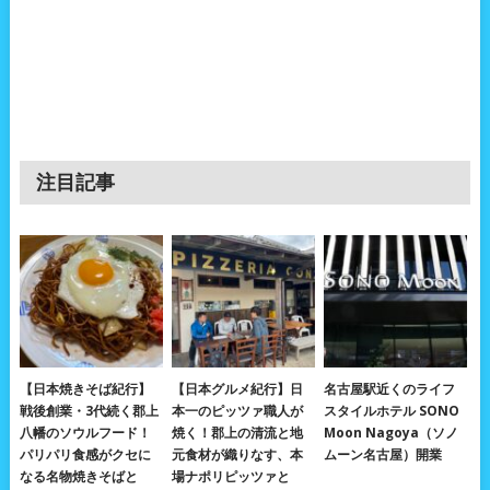
注目記事
【日本焼きそば紀行】
【日本グルメ紀行】日
名古屋駅近くのライフ
戦後創業・3代続く郡上
本一のピッツァ職人が
スタイルホテル SONO
八幡のソウルフード！
焼く！郡上の清流と地
Moon Nagoya（ソノ
パリパリ食感がクセに
元食材が織りなす、本
ムーン名古屋）開業
なる名物焼きそばと
場ナポリピッツァと