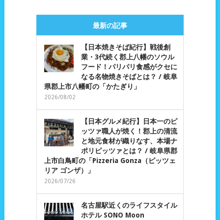
最新の記事
【日本焼きそば紀行】戦後創
業・3代続く郡上八幡のソウル
フード！パリパリ食感がクセに
なる名物焼きそばとは？ / 岐阜
県郡上市八幡町の「かたぎり」
2026/08/02
【日本グルメ紀行】日本一のピ
ッツァ職人が焼く！郡上の清流
と地元食材が織りなす、本場ナ
ポリピッツァとは？ / 岐阜県郡
上市白鳥町の「Pizzeria Gonza（ピッツェ
リア ゴンザ）」
2026/07/26
名古屋駅近くのライフスタイル
ホテル SONO Moon