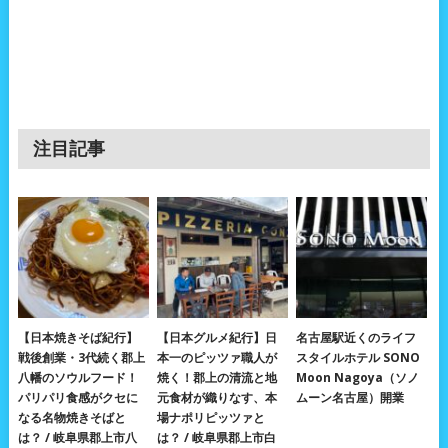
注目記事
【日本焼きそば紀行】
【日本グルメ紀行】日
名古屋駅近くのライフ
戦後創業・3代続く郡上
本一のピッツァ職人が
スタイルホテル SONO
八幡のソウルフード！
焼く！郡上の清流と地
Moon Nagoya（ソノ
パリパリ食感がクセに
元食材が織りなす、本
ムーン名古屋）開業
なる名物焼きそばと
場ナポリピッツァと
は？ / 岐阜県郡上市八
は？ / 岐阜県郡上市白