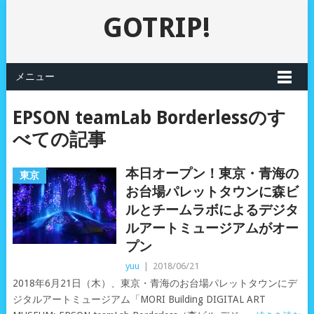
GOTRIP!
メニュー
EPSON teamLab Borderlessのす
べての記事
本日オープン！東京・青海の
東京
お台場パレットタウンに森ビ
ルとチームラボによるデジタ
ルアートミュージアムがオー
プン
yuu
|
2018/06/21
2018年6月21日（木）、東京・青海のお台場パレットタウンにデ
ジタルアートミュージアム「MORI Building DIGITAL ART