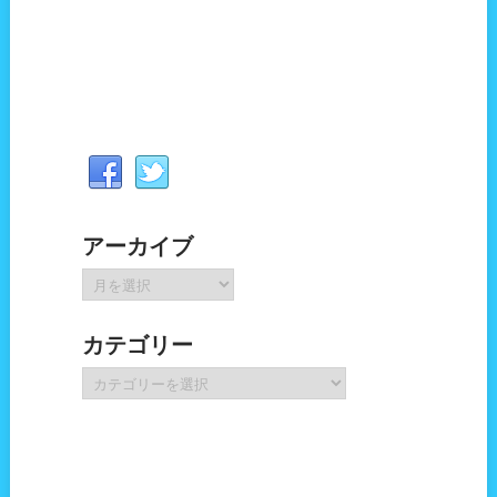
アーカイブ
ア
ー
カ
カテゴリー
イ
ブ
カ
テ
ゴ
リ
ー