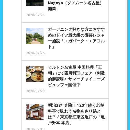
Nagoya（ソノムーン名古屋）
開業
2026/07/26
ガーデニング好きな方におすす
めのドイツ最大級の園芸レジャ
ー施設「エガパーク・エアフル
ト」
2026/07/25
ヒルトン名古屋 中国料理「王
朝」にて四川料理フェア〈刺激
的麻辣味〉サマーチャイニーズ
ビュッフェ開催中
2026/07/20
明治38年創業！120年続く老舗
料亭で味わう名物あさり鍋と
は？ / 東京都江東区亀戸の「亀
戸升本 本店」
2026/07/19