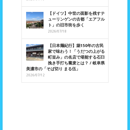
【ドイツ】中世の面影を残すテ
ューリンゲンの古都「エアフル
ト」の旧市街を歩く
2026/07/18
【日本麺紀行】築150年の古民
家で味わう！「うだつの上がる
町並み」の名店で堪能する石臼
挽き手打ち蕎麦とは？ / 岐阜県
美濃市の「そば切り まる伍」
2026/07/12