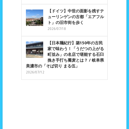
【ドイツ】中世の面影を残すテ
ューリンゲンの古都「エアフル
ト」の旧市街を歩く
2026/07/18
【日本麺紀行】築150年の古民
家で味わう！「うだつの上がる
町並み」の名店で堪能する石臼
挽き手打ち蕎麦とは？ / 岐阜県
美濃市の「そば切り まる伍」
2026/07/12