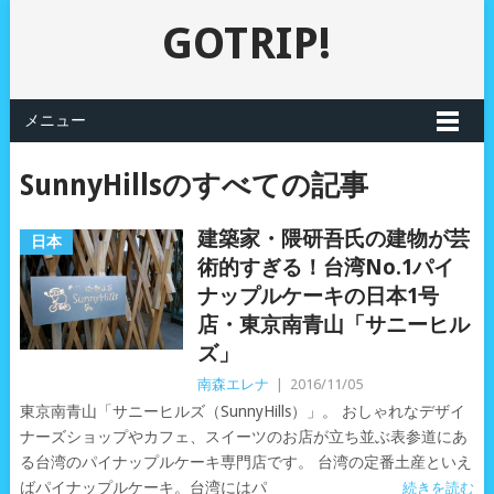
GOTRIP!
メニュー
SunnyHillsのすべての記事
建築家・隈研吾氏の建物が芸
日本
術的すぎる！台湾No.1パイ
ナップルケーキの日本1号
店・東京南青山「サニーヒル
ズ」
南森エレナ
|
2016/11/05
東京南青山「サニーヒルズ（SunnyHills）」。 おしゃれなデザイ
ナーズショップやカフェ、スイーツのお店が立ち並ぶ表参道にあ
る台湾のパイナップルケーキ専門店です。 台湾の定番土産といえ
ばパイナップルケーキ。台湾にはパ
続きを読む