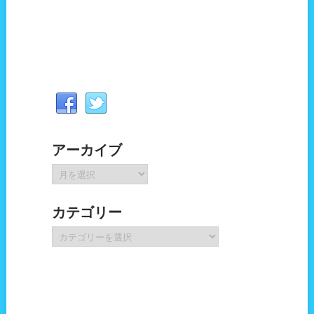
アーカイブ
ア
ー
カ
カテゴリー
イ
ブ
カ
テ
ゴ
リ
ー