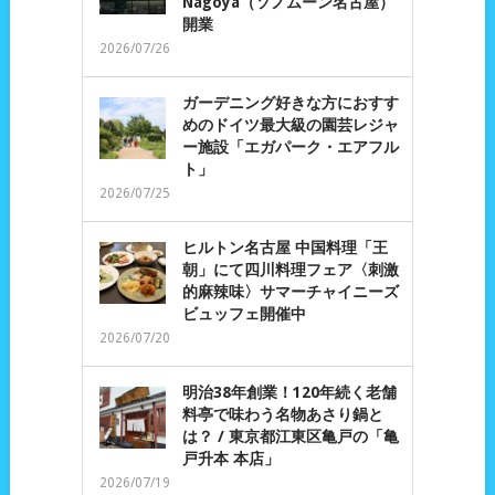
Nagoya（ソノムーン名古屋）
開業
2026/07/26
ガーデニング好きな方におすす
めのドイツ最大級の園芸レジャ
ー施設「エガパーク・エアフル
ト」
2026/07/25
ヒルトン名古屋 中国料理「王
朝」にて四川料理フェア〈刺激
的麻辣味〉サマーチャイニーズ
ビュッフェ開催中
2026/07/20
明治38年創業！120年続く老舗
料亭で味わう名物あさり鍋と
は？ / 東京都江東区亀戸の「亀
戸升本 本店」
2026/07/19