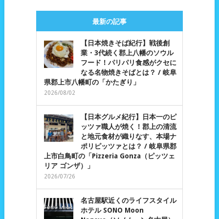
最新の記事
【日本焼きそば紀行】戦後創
業・3代続く郡上八幡のソウル
フード！パリパリ食感がクセに
なる名物焼きそばとは？ / 岐阜
県郡上市八幡町の「かたぎり」
2026/08/02
【日本グルメ紀行】日本一のピ
ッツァ職人が焼く！郡上の清流
と地元食材が織りなす、本場ナ
ポリピッツァとは？ / 岐阜県郡
上市白鳥町の「Pizzeria Gonza（ピッツェ
リア ゴンザ）」
2026/07/26
名古屋駅近くのライフスタイル
ホテル SONO Moon