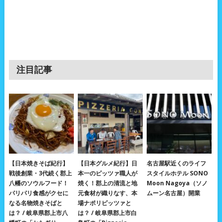
注目記事
【日本焼きそば紀行】
【日本グルメ紀行】日
名古屋駅近くのライフ
戦後創業・3代続く郡上
本一のピッツァ職人が
スタイルホテル SONO
八幡のソウルフード！
焼く！郡上の清流と地
Moon Nagoya（ソノ
パリパリ食感がクセに
元食材が織りなす、本
ムーン名古屋）開業
なる名物焼きそばと
場ナポリピッツァと
は？ / 岐阜県郡上市八
は？ / 岐阜県郡上市白